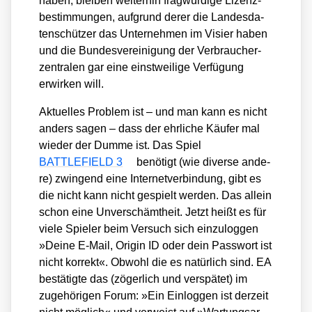
haben, blei­ben wei­ter­hin frag­wür­di­ge Lizenz­
be­stim­mun­gen, auf­grund derer die Lan­des­da­
ten­schüt­zer das Unter­neh­men im Visier haben
und die Bun­des­ver­ei­ni­gung der Ver­brau­cher­
zen­tra­len gar eine einst­wei­li­ge Ver­fü­gung
erwir­ken will.
Aktu­el­les Pro­blem ist – und man kann es nicht
anders sagen – dass der ehr­li­che Käu­fer mal
wie­der der Dum­me ist. Das Spiel
BATTLEFIELD 3
benö­tigt (wie diver­se ande­
re) zwin­gend eine Inter­net­ver­bin­dung, gibt es
die nicht kann nicht gespielt wer­den. Das allein
schon eine Unver­schämt­heit. Jetzt heißt es für
vie­le Spie­ler beim Ver­such sich ein­zu­log­gen
»Dei­ne E‑Mail, Ori­gin ID oder dein Pass­wort ist
nicht kor­rekt«. Obwohl die es natür­lich sind. EA
bestä­tig­te das (zöger­lich und ver­spä­tet) im
zuge­hö­ri­gen Forum: »Ein Ein­log­gen ist der­zeit