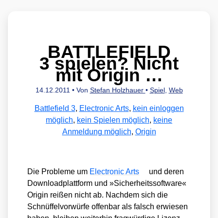
BATTLEFIELD
3 spielen? Nicht
mit Origin …
14.12.2011
• Von
Stefan Holzhauer
•
Spiel
,
Web
Battlefield 3
,
Electronic Arts
,
kein einloggen
möglich
,
kein Spielen möglich
,
keine
Anmeldung möglich
,
Origin
Die Pro­ble­me um
Elec­tro­nic Arts
und deren
Down­load­platt­form und »Sicher­heits­soft­ware«
Ori­gin rei­ßen nicht ab. Nach­dem sich die
Schnüf­fel­vor­wür­fe offen­bar als falsch erwie­sen