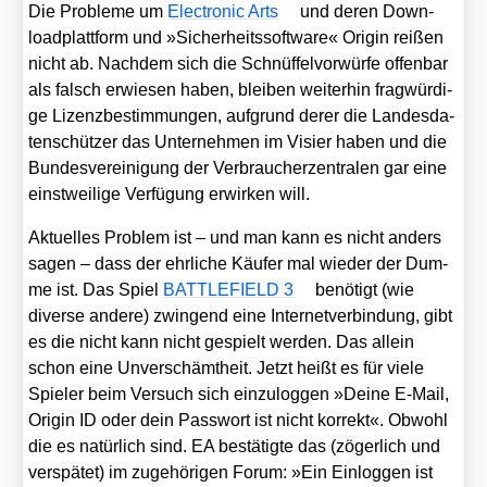
Die Pro­ble­me um
Elec­tro­nic Arts
und deren Down­
load­platt­form und »Sicher­heits­soft­ware« Ori­gin rei­ßen
nicht ab. Nach­dem sich die Schnüf­fel­vor­wür­fe offen­bar
als falsch erwie­sen haben, blei­ben wei­ter­hin frag­wür­di­
ge Lizenz­be­stim­mun­gen, auf­grund derer die Lan­des­da­
ten­schüt­zer das Unter­neh­men im Visier haben und die
Bun­des­ver­ei­ni­gung der Ver­brau­cher­zen­tra­len gar eine
einst­wei­li­ge Ver­fü­gung erwir­ken will.
Aktu­el­les Pro­blem ist – und man kann es nicht anders
sagen – dass der ehr­li­che Käu­fer mal wie­der der Dum­
me ist. Das Spiel
BATTLEFIELD 3
benö­tigt (wie
diver­se ande­re) zwin­gend eine Inter­net­ver­bin­dung, gibt
es die nicht kann nicht gespielt wer­den. Das allein
schon eine Unver­schämt­heit. Jetzt heißt es für vie­le
Spie­ler beim Ver­such sich ein­zu­log­gen »Dei­ne E‑Mail,
Ori­gin ID oder dein Pass­wort ist nicht kor­rekt«. Obwohl
die es natür­lich sind. EA bestä­tig­te das (zöger­lich und
ver­spä­tet) im zuge­hö­ri­gen Forum: »Ein Ein­log­gen ist