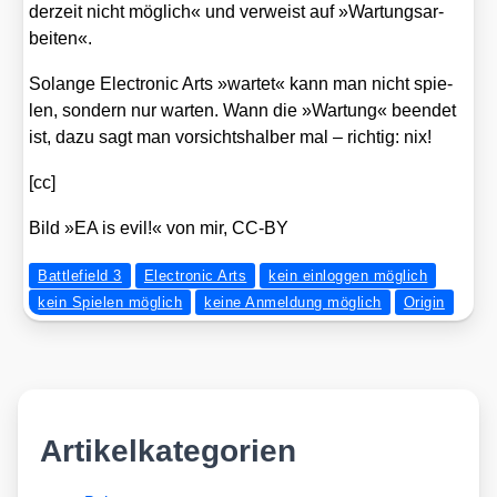
der­zeit nicht mög­lich« und ver­weist auf »War­tungs­ar­
bei­ten«.
Solan­ge Elec­tro­nic Arts »war­tet« kann man nicht spie­
len, son­dern nur war­ten. Wann die »War­tung« been­det
ist, dazu sagt man vor­sichts­hal­ber mal – rich­tig: nix!
[cc]
Bild »EA is evil!« von mir, CC-BY
Battlefield 3
Electronic Arts
kein einloggen möglich
kein Spielen möglich
keine Anmeldung möglich
Origin
Artikelkategorien