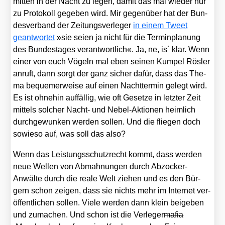
mit­ten in der Nacht zu legen, damit das mal wie­der nur
zu Pro­to­koll gege­ben wird. Mir gegen­über hat der Bun­
des­ver­band der Zei­tungs­ver­le­ger
in einem Tweet
geant­wor­tet
»sie sei­en ja nicht für die Ter­min­pla­nung
des Bun­des­ta­ges ver­ant­wort­lich«. Ja, ne, is´ klar. Wenn
einer von euch Vögeln mal eben sei­nen Kum­pel Rös­ler
anruft, dann sorgt der ganz sicher dafür, dass das The­
ma beque­mer­wei­se auf einen Nacht­ter­min gelegt wird.
Es ist ohne­hin auf­fäl­lig, wie oft Geset­ze in letz­ter Zeit
mit­tels sol­cher Nacht- und Nebel-Aktio­nen heim­lich
durch­ge­wun­ken wer­den sol­len. Und die flie­gen doch
sowie­so auf, was soll das also?
Wenn das Leis­tungs­schutz­recht kommt, dass wer­den
neue Wel­len von Abmah­nun­gen durch Abzo­cker-
Anwäl­te durch die rea­le Welt zie­hen und es den Bür­
gern schon zei­gen, dass sie nichts mehr im Inter­net ver­
öf­fent­li­chen sol­len. Vie­le wer­den dann klein bei­geben
und zuma­chen. Und schon ist die Ver­le­ger
mafia