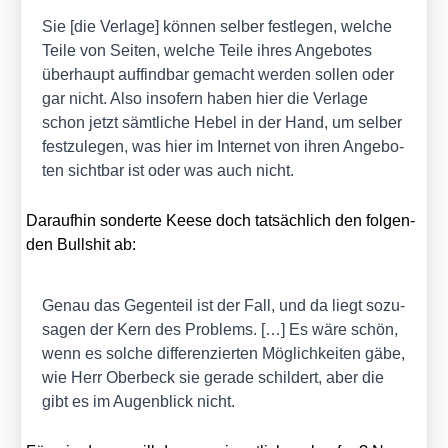
Sie [die Ver­la­ge] kön­nen sel­ber fest­le­gen, wel­che
Tei­le von Sei­ten, wel­che Tei­le ihres Ange­bo­tes
über­haupt auf­find­bar gemacht wer­den sol­len oder
gar nicht. Also inso­fern haben hier die Ver­la­ge
schon jetzt sämt­li­che Hebel in der Hand, um sel­ber
fest­zu­le­gen, was hier im Inter­net von ihren Ange­bo­
ten sicht­bar ist oder was auch nicht.
Dar­auf­hin son­der­te Kee­se doch tat­säch­lich den fol­gen­
den Bull­shit ab:
Genau das Gegen­teil ist der Fall, und da liegt sozu­
sa­gen der Kern des Pro­blems. […] Es wäre schön,
wenn es sol­che dif­fe­ren­zier­ten Mög­lich­kei­ten gäbe,
wie Herr Ober­beck sie gera­de schil­dert, aber die
gibt es im Augen­blick nicht.