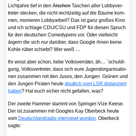
Licht­jah­re tief in den
Ärschen
Taschen aller Lob­by­ver­
tre­ter ste­cken, die nicht recht­zei­tig auf die Bäu­me kom­
men, monie­ren Lob­by­ar­beit? Das ist ganz gro­ßes Kino
und ich schla­ge CDU/​CSU und FDP für die­sen Spruch
für den deut­schen Come­dy­preis vor. Oder viel­leicht
ärgern die sich nur dar­über, dass Goog­le ihnen
kei­ne
Koh­le rüber schiebt? Wer weiß …
Ihr wisst aber schon, lie­be Volks­ver­rä­ter, äh… ´schul­di­
gung, Volks­ver­tre­ter, dass sich eure Jugend­or­ga­ni­sa­tio­
nen zusam­men mit den Jusos, den Jun­gen Grü­nen und
den Jun­gen Pira­ten heu­te
deut­lich vom LSR distan­ziert
haben
? Hat euch sicher nicht gefal­len, was?
Der zwei­te Ham­mer stammt von Sprin­ger-Vize Kee­se.
Der ist zusam­men mit Goo­gles Kay Ober­beck heu­te
vom
Deutsch­land­ra­dio inter­viewt wor­den
. Ober­beck
sag­te: