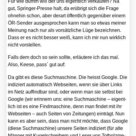
Für wie dumm will der uns eigent­lich ver­kau­fen? Na
gut, Sprin­ger-Pres­se halt, da erüb­rigt sich die Fra­ge
ohne­hin schon, aber der­art öffent­lich gegen­über einem
ÖR-Sen­der aus­ge­spro­chen kann man so etwas mei­ner
Mei­nung nach nur als vor­sätz­li­che Lüge bezeich­nen.
Dass er es nicht bes­ser weiß, kann ich mir nun wirk­lich
nicht vor­stel­len.
Falls dem doch so sein soll­te, erläu­te­re ich das mal.
Also, Kee­se, pass´ gut auf:
Da gibt es die­se Such­ma­schi­ne. Die heisst Goog­le. Die
indi­ziert auto­ma­tisch Web­sei­ten, wenn sie über Links
im Netz auf­find­bar sind, oder wenn man sie selbst bei
Goog­le (wir erin­nern uns: eine Such­ma­schi­ne – eigent­
lich ist es eine Find­ma­schi­ne, denn man fin­det mit ihr
Web­sei­ten – auch Sei­ten von Zei­tun­gen) ein­trägt. Nun
kann es aber sein, dass man nicht möch­te, dass Goog­le
(die­se Such­ma­schi­ne) unse­re Sei­ten indi­ziert (für alte
Män­ner mit Kugel­schrei­bern und Leser von Tot­holz­me­