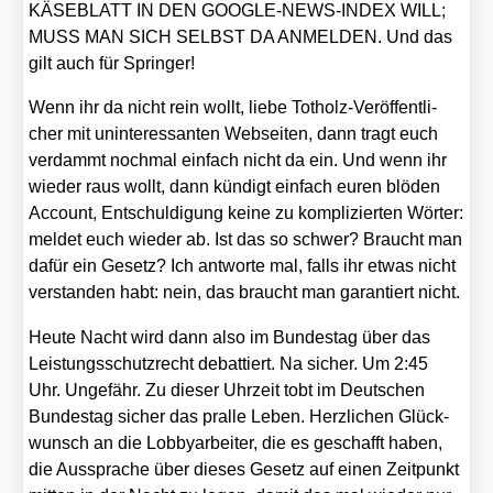
KÄSEBLATT IN DEN GOOGLE-NEWS-INDEX WILL;
MUSS MAN SICH SELBST DA ANMELDEN. Und das
gilt auch für Sprin­ger!
Wenn ihr da nicht rein wollt, lie­be Tot­holz-Ver­öf­fent­li­
cher mit unin­ter­es­san­ten Web­sei­ten, dann tragt euch
ver­dammt noch­mal ein­fach nicht da ein. Und wenn ihr
wie­der raus wollt, dann kün­digt ein­fach euren blö­den
Account, Ent­schul­di­gung kei­ne zu kom­pli­zier­ten Wör­ter:
mel­det euch wie­der ab. Ist das so schwer? Braucht man
dafür ein Gesetz? Ich ant­wor­te mal, falls ihr etwas nicht
ver­stan­den habt: nein, das braucht man garan­tiert nicht.
Heu­te Nacht wird dann also im Bun­des­tag über das
Leis­tungs­schutz­recht debat­tiert. Na sicher. Um 2:45
Uhr. Unge­fähr. Zu die­ser Uhr­zeit tobt im Deut­schen
Bun­des­tag sicher das pral­le Leben. Herz­li­chen Glück­
wunsch an die Lob­by­ar­bei­ter, die es geschafft haben,
die Aus­spra­che über die­ses Gesetz auf einen Zeit­punkt