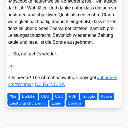
‑Mesch­po­ke hau­fen­wei­se Kon­kur­renz los. Fein aus­ge­
dacht, ihr Wohl­tä­ter. Und dan­ke dafür, dass die ach so
neu­tra­len und objek­ti­ven Qua­li­täts­me­di­en ihre Glaub­
wür­dig­keit nach­hal­tig dadurch ein­ge­büßt, dass sie ten­
den­zi­ell über die­ses The­ma berich­te­ten, näm­lich pro-
Leis­tungs­schutz­recht. Bevor ich wie­der eine Zei­tung
kau­fe und lese, ist die Son­ne aus­ge­brannt.
… So, nu´ geht’s wie­der.
[cc]
Bild: »Fear! The Ab­mahn­an­walt«, Co­py­right
Jo­han­nes
Kretz­sch­mar
,
CC BY-NC-SA
#lsr
Bullshit
CDU
CSU
FDP
Google
Keese
Leistungschutzrecht
Lügen
Springer