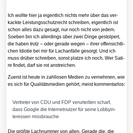
Ich woll­te hier ja eigent­lich nichts mehr über das ver­
kack­te Leis­tungs­schutz­recht schrei­ben, eigent­lich ist
schon alles dazu gesagt, nur noch nicht von jedem.
Soeben bin ich aller­dings über zwei Din­ge gestol­pert,
die haben trotz – oder gera­de wegen – ihrer offen­sicht­li­
chen Idio­tie bei mir für Lach­an­fäl­le gesorgt. Und ich
muss drü­ber schrei­ben, sonst plat­ze ich noch. Wer Sati­
re fin­det, darf sie rot anstrei­chen.
Zuerst ist heu­te in zahl­lo­sen Medi­en zu ver­neh­men, wie
es sich für Qua­li­täts­me­di­en gehört, meist kom­men­tar­los:
Ver­tre­ter von CDU und FDP ver­ur­teil­ten scharf,
dass Goog­le die Inter­net­nut­zer für sei­ne Lob­by­in­
ter­es­sen miss­brau­che
Die größ­te Lach­num­mer von allen. Gera­de die, die