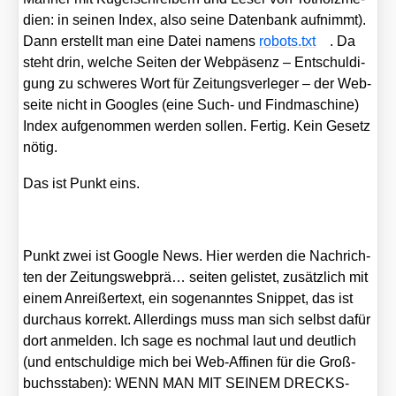
di­en: in sei­nen Index, also sei­ne Daten­bank auf­nimmt).
Dann erstellt man eine Datei namens
robots.txt
. Da
steht drin, wel­che Sei­ten der Web­pä­senz – Ent­schul­di­
gung zu schwe­res Wort für Zei­tungs­ver­le­ger – der Web­
sei­te nicht in Goo­gles (eine Such- und Find­ma­schi­ne)
Index auf­ge­nom­men wer­den sol­len. Fer­tig. Kein Gesetz
nötig.
Das ist Punkt eins.
Punkt zwei ist Goog­le News. Hier wer­den die Nach­rich­
ten der Zei­tungs­web­prä… sei­ten gelis­tet, zusätz­lich mit
einem Anrei­ßer­text, ein soge­nann­tes Snip­pet, das ist
durch­aus kor­rekt. Aller­dings muss man sich selbst dafür
dort anmel­den. Ich sage es noch­mal laut und deut­lich
(und ent­schul­di­ge mich bei Web-Affi­nen für die Groß­
buchs­sta­ben): WENN MAN MIT SEINEM DRECKS-