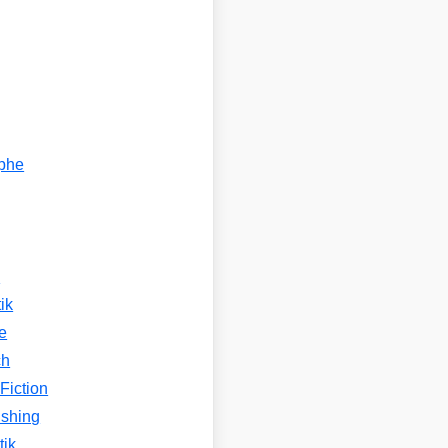
ophe
n
ik
e
ch
Fiction
ishing
tik