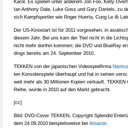
Karol. Es spie­len unter ande­rem Jon Foo, Kel­ly Over­
Ian Antho­ny Dale, Luke Goss und Gary Dani­els, zu den
&
sich Kampf­sport­ler wie Roger Huer­ta, Cung Le
Late
Der US-Kino­start ist für 2011 vor­ge­se­hen, in asia­ti­sc
die­sem Jahr. Bei uns kam der Titel nicht in die Licht­s
nicht mehr dort­hin kom­men; die DVD und BlueR­ay ersch
dings bereits am 24. Sep­tem­ber 2010.
TEKKEN von der japa­ni­schen Video­spiel­fir­ma
Nam­co
ten Kon­so­len­spie­le über­haupt und hat in sei­nen ver­sch
weit mehr als 30 Mil­lio­nen Kopien ver­kauft. TEKKEN 6, 
Rei­he, wur­de in 2010 auf den Markt gebracht.
[cc]
Bild: DVD-Cover TEKKEN, Copy­right Sple­ndid Enterta
dem 24.09.2010 bei­spiels­wei­se bei
Ama­zon