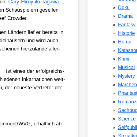
ton,
Cary-Hiroy­u­ki Tag­awa
,
Doku
 Schau­spie­lern gesel­len
Drama
ef Crow­der.
Fantasy
hen Län­dern lief er bereits in
Historie
piel­häu­sern und wird auch
Horror
ei­nen hier­zu­lan­de aller­
Katastr
Krimi
Musical
ist eines der erfolg­reichs­
Mystery
ie­de­nen Inkar­na­tio­nen welt­
Märche
der neu­es­te Ver­tre­ter der
Phantast
Romanz
Sachbu
Science 
inment/​WVG, erhält­lich ab
Selfpubl
Sozialkri