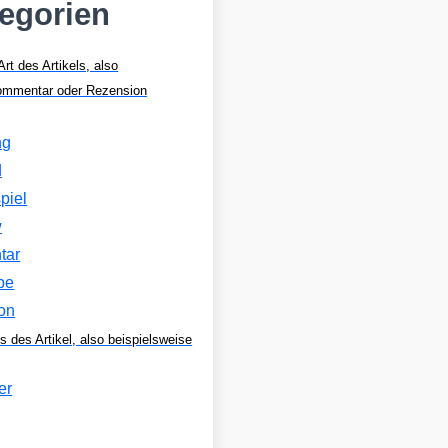
tegorien
Art des Artikels, also
Kommentar oder Rezension
ng
d
piel
w
tar
be
on
s des Artikel, also beispielsweise
er