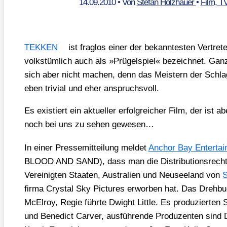
14.09.2010
• Von
Stefan Holzhauer
•
Film, T
TEKKEN
ist frag­los einer der bekann­tes­ten Ver­tr
volks­tüm­lich auch als »Prü­gel­spiel« bezeich­net. Gan
sich aber nicht machen, denn das Meis­tern der Schlag­k
eben tri­vi­al und eher anspruchs­voll.
Es exis­tiert ein aktu­el­ler erfolg­rei­cher Film, der ist
noch bei uns zu sehen gewe­sen…
In einer Pres­se­mit­tei­lung mel­det
Anchor Bay Enter­tai
BLOOD AND SAND), dass man die Dis­tri­bu­ti­ons­rech
Ver­ei­nig­ten Staa­ten, Aus­tra­li­en und Neu­see­land von
S
fir­ma Crys­tal Sky Pic­tures erwor­ben hat. Das Dreh­b
McEl­roy, Regie führ­te Dwight Litt­le. Es pro­du­zier­
und Bene­dict Car­ver, aus­füh­ren­de Pro­du­zen­ten sind