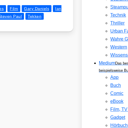
Steamp
es
Film
Gary Daniels
Ian
Technik
Steven Paul
Tekken
Thriller
Urban F
Wahre G
Western
Wissens
Medium
Das be
beispielsweise B
App
Buch
Comic
eBook
Film, T
Gadget
Hörbuch