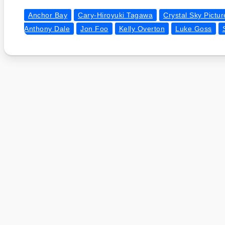
Anchor Bay
Cary-Hiroyuki Tagawa
Crystal Sky Pictur
Anthony Dale
Jon Foo
Kelly Overton
Luke Goss