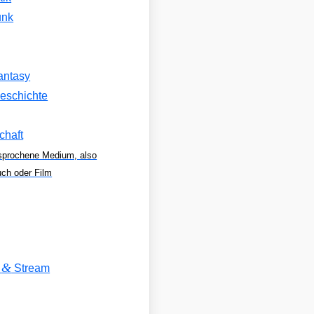
unk
antasy
eschichte
chaft
sprochene Medium, also
uch oder Film
&
V
Stream