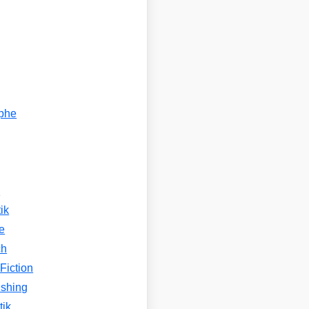
ophe
n
ik
e
ch
Fiction
ishing
tik