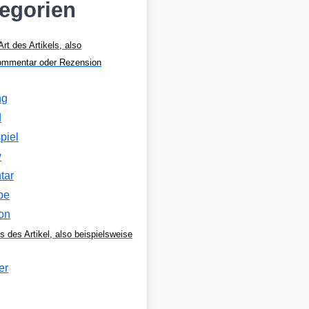
tegorien
Art des Artikels, also
Kommentar oder Rezension
ng
d
piel
w
tar
be
on
s des Artikel, also beispielsweise
er