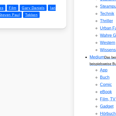
Steamp
es
Film
Gary Daniels
Ian
Technik
Steven Paul
Tekken
Thriller
Urban F
Wahre G
Western
Wissens
Medium
Das be
beispielsweise B
App
Buch
Comic
eBook
Film, T
Gadget
Hörbuch