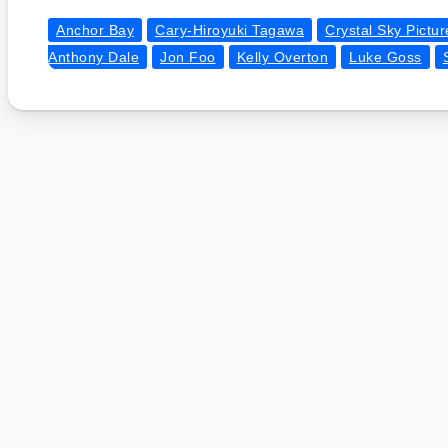
Anchor Bay
Cary-Hiroyuki Tagawa
Crystal Sky Pictur
Anthony Dale
Jon Foo
Kelly Overton
Luke Goss