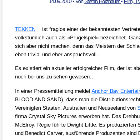
14.09.2010
• Von
Stefan Holzhauer
•
Film, T
TEKKEN
ist frag­los einer der bekann­tes­ten Ver­tr
volks­tüm­lich auch als »Prü­gel­spiel« bezeich­net. Gan
sich aber nicht machen, denn das Meis­tern der Schlag­k
eben tri­vi­al und eher anspruchs­voll.
Es exis­tiert ein aktu­el­ler erfolg­rei­cher Film, der ist
noch bei uns zu sehen gewe­sen…
In einer Pres­se­mit­tei­lung mel­det
Anchor Bay Enter­tai
BLOOD AND SAND), dass man die Dis­tri­bu­ti­ons­rech
Ver­ei­nig­ten Staa­ten, Aus­tra­li­en und Neu­see­land von
S
fir­ma Crys­tal Sky Pic­tures erwor­ben hat. Das Dreh­b
McEl­roy, Regie führ­te Dwight Litt­le. Es pro­du­zier­
und Bene­dict Car­ver, aus­füh­ren­de Pro­du­zen­ten sind