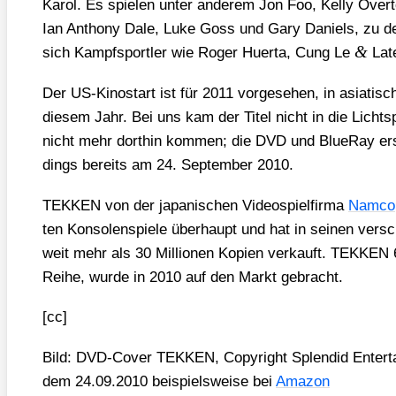
Karol. Es spie­len unter ande­rem Jon Foo, Kel­ly Over­
Ian Antho­ny Dale, Luke Goss und Gary Dani­els, zu den
&
sich Kampf­sport­ler wie Roger Huer­ta, Cung Le
Late
Der US-Kino­start ist für 2011 vor­ge­se­hen, in asia­ti­sc
die­sem Jahr. Bei uns kam der Titel nicht in die Licht­s
nicht mehr dort­hin kom­men; die DVD und BlueR­ay ersch
dings bereits am 24. Sep­tem­ber 2010.
TEKKEN von der japa­ni­schen Video­spiel­fir­ma
Nam­co
ten Kon­so­len­spie­le über­haupt und hat in sei­nen ver­sch
weit mehr als 30 Mil­lio­nen Kopien ver­kauft. TEKKEN 6, 
Rei­he, wur­de in 2010 auf den Markt gebracht.
[cc]
Bild: DVD-Cover TEKKEN, Copy­right Sple­ndid Enterta
dem 24.09.2010 bei­spiels­wei­se bei
Ama­zon