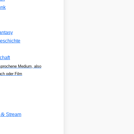
unk
antasy
eschichte
chaft
sprochene Medium, also
uch oder Film
&
V
Stream