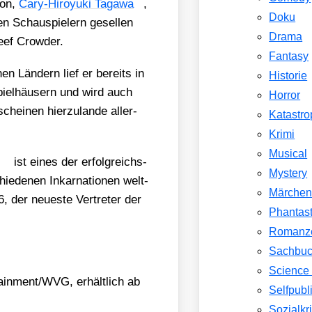
ton,
Cary-Hiroy­u­ki Tag­awa
,
Doku
 Schau­spie­lern gesel­len
Drama
ef Crow­der.
Fantasy
hen Län­dern lief er bereits in
Historie
piel­häu­sern und wird auch
Horror
ei­nen hier­zu­lan­de aller­
Katastr
Krimi
Musical
ist eines der erfolg­reichs­
Mystery
ie­de­nen Inkar­na­tio­nen welt­
Märche
der neu­es­te Ver­tre­ter der
Phantast
Romanz
Sachbu
Science 
inment/​WVG, erhält­lich ab
Selfpubl
Sozialkri