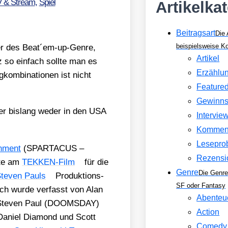
V & Stream
,
Spiel
Artikelka
Beitragsart
Die 
beispielsweise 
e­ter des Beat´em-up-Genre,
Artikel
z so ein­fach soll­te man es
Erzählu
om­bi­na­tio­nen ist nicht
Feature
Gewinns
 aber bis­lang weder in den USA
Intervie
Kommen
Lesepro
n­ment
(SPARTACUS –
Rezensi
­te am
TEK­KEN-Film
für die
Genre
Die Genre
te­ven Pauls
Pro­duk­ti­ons­
SF oder Fantasy
uch wur­de ver­fasst von Alan
Abenteu
ten Ste­ven Paul (DOOMSDAY)
Action
 Dani­el Dia­mond und Scott
Comedy