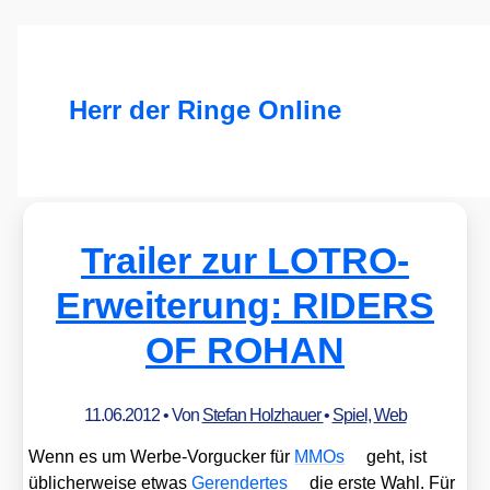
Herr der Ringe Online
Trailer zur LOTRO-
Erweiterung: RIDERS
OF ROHAN
11.06.2012
• Von
Stefan Holzhauer
•
Spiel
,
Web
Wenn es um Wer­be-Vor­gu­cker für
MMOs
geht, ist
übli­cher­wei­se etwas
Ger­en­der­tes
die ers­te Wahl. Für