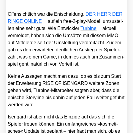
Offen­sicht­lich war die Ent­schei­dung,
DER HERR DER
RINGE ONLINE
auf ein free-2-play-Modell umzu­stel­
len eine sehr gute. Wie Ent­wick­ler
Tur­bi­ne
aktu­ell
ver­mel­det, haben sich die Umsät­ze mit die­sem MMO
auf Mit­tel­er­de seit der Umstel­lung ver­drei­facht. Zudem
gab es den erwar­te­ten deut­li­chen Anstieg der Spie­ler­
zahl, was einem Game, in dem es auch um Zusam­men­
spiel geht, natür­lich von Vor­teil ist.
Kei­ne Aus­sa­gen macht man dazu, ob es bis zum Start
der Erwei­te­rung RISE OF ISENGARD wei­te­re Zonen
geben wird, Tur­bi­ne-Mit­ar­bei­ter sag­ten aber, dass die
epi­sche Sto­ry­line bis dahin auf jeden Fall wei­ter geführt
wer­den wird.
Isen­gard ist aber nicht das Ein­zi­ge auf das sich die
Spie­ler freu­en kön­nen: Ein umfang­rei­ches »kos­me­ti­
sches« Update ist geplant – hier fragt man sich, ob es