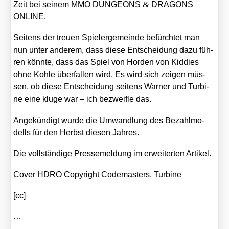
&
Zeit bei sei­nem MMO DUNGEONS
DRAGONS
ONLINE.
Sei­tens der treu­en Spie­ler­ge­mein­de befürch­tet man
nun unter ande­rem, dass die­se Ent­schei­dung dazu füh­
ren könn­te, dass das Spiel von Hor­den von Kid­dies
ohne Koh­le über­fal­len wird. Es wird sich zei­gen müs­
sen, ob die­se Ent­schei­dung sei­tens War­ner und Tur­bi­
ne eine klu­ge war – ich bezweif­le das.
Ange­kün­digt wur­de die Umwand­lung des Bezahl­mo­
dells für den Herbst die­sen Jah­res.
Die voll­stän­di­ge Pres­se­mel­dung im erwei­ter­ten Arti­kel.
Cover HDRO Copy­right Code­mas­ters, Tur­bi­ne
[cc]
…