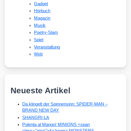
Gadget
Hörbuch
Magazin
Musik
Poetry-Slam
Spiel
Veranstaltung
Web
Neueste Artikel
Da klingelt der Spinnensinn: SPIDER-MAN –
BRAND NEW DAY
SHANGRI-LA
Polenta al Mango! MINIONS <span
class="amp">&</span> MONSTERS