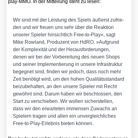
play-MMO. In der Mit­tei­lung steht zu lesen:
Wir sind mit der Leis­tung des Spiels äußerst zufrie­
den und wir freu­en uns sehr über die Reak­ti­on
unse­rer Spie­ler hin­sicht­lich Free-to-Play«, sagt
Mike Row­land, Pro­du­zent von HdRO. »Auf­grund
der Kom­ple­xi­tät und der Her­aus­for­de­run­gen,
denen wir bei der Vor­be­rei­tung des neu­en Shops
und sei­ner Imple­men­tie­rung in unse­re Infra­struk­tur
begeg­net sind, fin­den wir jedoch, dass noch mehr
Zeit benö­tigt wird, um den hohen Qua­li­täts­stan­dard
bei­zu­be­hal­ten, an den unse­re Spie­ler mit Recht
gewöhnt sind. Dar­um haben wir beschlos­sen, den
Start zu ver­schie­ben. Wir wol­len sicher­stel­len,
dass wir den erwar­te­ten immensen Zuwachs an
Spie­lern tra­gen und allen ein unver­gleich­li­ches
Free-to-Play-Erleb­nis bie­ten kön­nen.