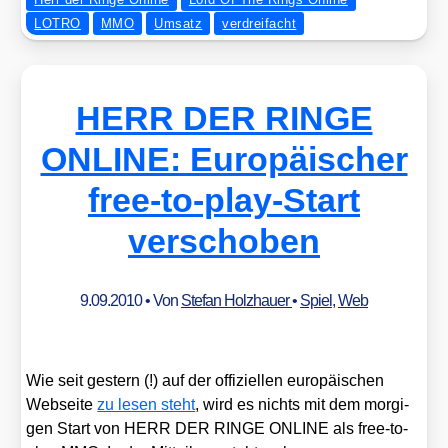
LOTRO
MMO
Umsatz
verdreifacht
HERR DER RINGE
ONLINE: Europäischer
free-to-play-Start
verschoben
9.09.2010
• Von
Stefan Holzhauer
•
Spiel
,
Web
Wie seit ges­tern (!) auf der offi­zi­el­len euro­päi­schen
Web­sei­te
zu lesen steht
, wird es nichts mit dem mor­gi­
gen Start von HERR DER RINGE ONLINE als free-to-