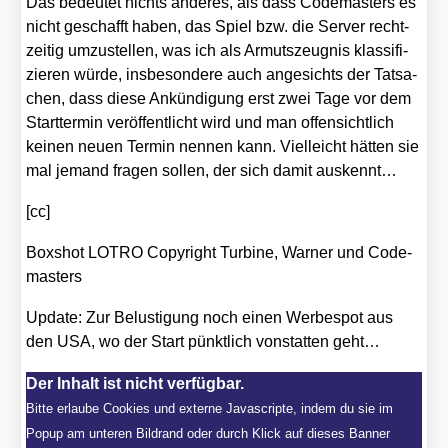
Das bedeu­tet nichts ande­res, als dass Code­mas­ters es
nicht geschafft haben, das Spiel bzw. die Ser­ver recht­
zei­tig umzu­stel­len, was ich als Armuts­zeug­nis klas­si­fi­
zie­ren wür­de, ins­be­son­de­re auch ange­sichts der Tat­sa­
chen, dass die­se Ankün­di­gung erst zwei Tage vor dem
Start­ter­min ver­öf­fent­licht wird und man offen­sicht­lich
kei­nen neu­en Ter­min nen­nen kann. Viel­leicht hät­ten sie
mal jemand fra­gen sol­len, der sich damit aus­kennt…
[cc]
Box­shot LOTRO Copy­right Tur­bi­ne, War­ner und Code­
mas­ters
Update: Zur Belus­ti­gung noch einen Wer­be­spot aus
den USA, wo der Start pünkt­lich von­stat­ten geht…
Der Inhalt ist nicht verfügbar.
Bitte erlaube Cookies und externe Javascripte, indem du sie im
Popup am unteren Bildrand oder durch Klick auf dieses Banner