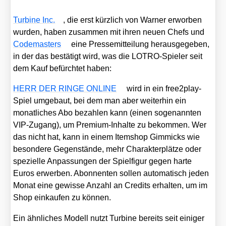
Tur­bi­ne Inc.
, die erst kürz­lich von War­ner erwor­ben
wur­den, haben zusam­men mit ihren neu­en Chefs und
Code­mas­ters
eine Pres­se­mit­tei­lung her­aus­ge­ge­ben,
in der das bestä­tigt wird, was die LOT­RO-Spie­ler seit
dem Kauf befürch­tet haben:
HERR DER RINGE ONLINE
wird in ein free2­play-
Spiel umge­baut, bei dem man aber wei­ter­hin ein
monat­li­ches Abo bezah­len kann (einen soge­nann­ten
VIP-Zugang), um Pre­mi­um-Inhal­te zu bekom­men. Wer
das nicht hat, kann in einem Item­shop Gim­micks wie
beson­de­re Gegen­stän­de, mehr Cha­rak­t­er­plät­ze oder
spe­zi­el­le Anpas­sun­gen der Spiel­fi­gur gegen har­te
Euros erwer­ben. Abon­nen­ten sol­len auto­ma­tisch jeden
Monat eine gewis­se Anzahl an Cre­dits erhal­ten, um im
Shop ein­kau­fen zu kön­nen.
Ein ähn­li­ches Modell nutzt Tur­bi­ne bereits seit eini­ger