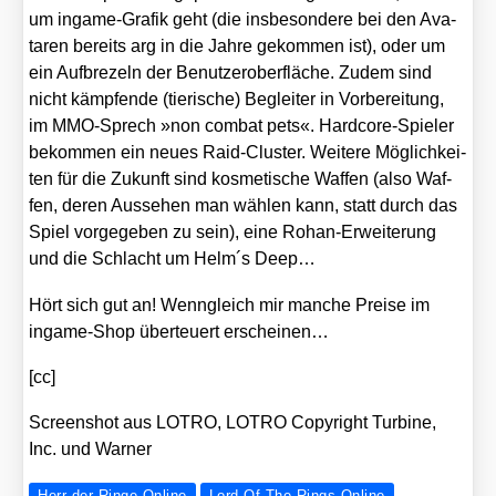
um ingame-Gra­fik geht (die ins­be­son­de­re bei den Ava­
ta­ren bereits arg in die Jah­re gekom­men ist), oder um
ein Auf­bre­zeln der Benut­zer­ober­flä­che. Zudem sind
nicht kämp­fen­de (tie­ri­sche) Beglei­ter in Vor­be­rei­tung,
im MMO-Sprech »non com­bat pets«. Hard­core-Spie­ler
bekom­men ein neu­es Raid-Clus­ter. Wei­te­re Mög­lich­kei­
ten für die Zukunft sind kos­me­ti­sche Waf­fen (also Waf­
fen, deren Aus­se­hen man wäh­len kann, statt durch das
Spiel vor­ge­ge­ben zu sein), eine Rohan-Erwei­te­rung
und die Schlacht um Helm´s Deep…
Hört sich gut an! Wenn­gleich mir man­che Prei­se im
ingame-Shop über­teu­ert erschei­nen…
[cc]
Screen­shot aus LOTRO, LOTRO Copy­right Tur­bi­ne,
Inc. und War­ner
Herr der Ringe Online
Lord Of The Rings Online