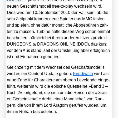
neu­en Geschäfts­mo­dell free-to-play wech­seln wird.
Dies wird am 10. Sep­tem­ber 2010 der Fall sein; ab die­
sem Zeit­punkt kön­nen neue Spie­ler das MMO tes­ten
und spie­len, ohne dafür monat­li­che Abo­ge­büh­ren zah­
len zu müs­sen. Tur­bi­ne hat­te die­sen Weg schon ein­mal
beschrit­ten, näm­lich bei ihrem ande­ren Lizenz­pro­dukt
&
DUNGEONS
DRAGONS ONLINE (DDO), das kurz
vor dem Aus stand, seit der Umstel­lung aber erfolg­reich
ist und Ein­nah­men gene­riert.
Gleich­zei­tig mit dem Wech­sel des Geschäfts­mo­dells
wird es ein Con­tent-Update geben.
Ened­waith
wird als
neue Zone für Cha­rak­te­re am obe­ren Leve­len­de ein­ge­
führt, wei­ter­hin wird die epi­sche Quest­rei­he »Band 3 –
Buch 2« fort­ge­führt, die sich um die Rei­sen der »Grau­
en Gemein­schaft« dreht, einer Mann­schaft von Ran­
gern, die von ihrem Lord Ara­gorn geru­fen wur­den, um
ihm in Rohan bei­zu­ste­hen.