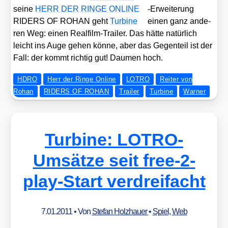
sei­ne
HERR DER RINGE ONLINE
-Erwei­te­rung
RIDERS OF ROHAN geht
Tur­bi­ne
einen ganz ande­
ren Weg: einen Real­film-Trai­ler. Das hät­te natür­lich
leicht ins Auge gehen kön­ne, aber das Gegen­teil ist der
Fall: der kommt rich­tig gut! Dau­men hoch.
HDRO
Herr der Ringe Online
LOTRO
Reiter von
Rohan
RIDERS OF ROHAN
Trailer
Turbine
Warner
Turbine: LOTRO-
Umsätze seit free-2-
play-Start verdreifacht
7.01.2011
• Von
Stefan Holzhauer
•
Spiel
,
Web