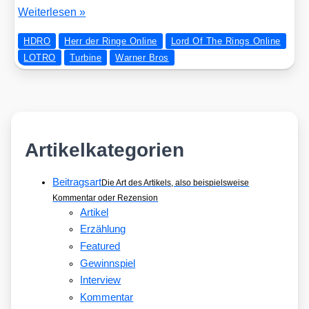
LORD
Wei­ter­le­sen »
OF
HDRO
Herr der Ringe Online
Lord Of The Rings Online
THE
LOTRO
Turbine
Warner Bros
RINGS
ONLINE
wird
free2play
Artikelkategorien
Beitragsart
Die Art des Artikels, also beispielsweise
Kommentar oder Rezension
Artikel
Erzählung
Featured
Gewinnspiel
Interview
Kommentar