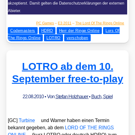
akzeptierst. Damit gelten die Datenschutzerklärungen der externen
Abieter.
PC Games
–
E3 2011
–
The Lord Of The Rings Online
Codemasters
HDRO
Herr der Ringe Online
Lors Of
The Rings Online
LOTRO
verschoben
LOTRO ab dem 10.
September free-to-play
22.08.2010
• Von
Stefan Holzhauer
•
Buch
,
Spiel
[GC]
Tur­bi­ne
und War­ner haben einen Ter­min
bekannt gege­ben, ab dem
LORD OF THE RINGS
ONLINE
(kurz LOTRO oder deutsch HDRO) zum