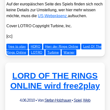
Auf der euro­päi­schen Sei­te des Spiels fin­den sich noch
kei­ne Details zur Umstel­lung, wer hier mehr wis­sen
möch­te, muss die
US-Web­prä­senz
auf­su­chen.
Cover LOTRO Copy­right Tur­bi­ne, Inc.
[cc]
free to play
HDRO
Herr der Ringe Online
Lord Of The
Rings Online
LOTRO
Turbine
Warner
LORD OF THE RINGS
ONLINE wird free2play
4.06.2010
• Von
Stefan Holzhauer
•
Spiel
,
Web