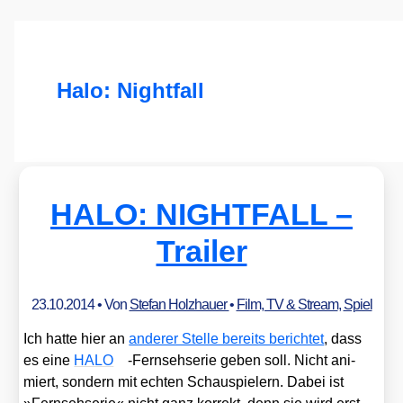
Halo: Nightfall
HALO: NIGHTFALL –
Trailer
23.10.2014
• Von
Stefan Holzhauer
•
Film, TV & Stream
,
Spiel
Ich hat­te hier an
ande­rer Stel­le bereits berich­tet
, dass
es eine
HALO
-Fern­seh­se­rie geben soll. Nicht ani­
miert, son­dern mit ech­ten Schau­spie­lern. Dabei ist