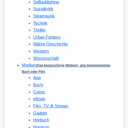
Selfpublishing
Sozialkritik
Steampunk
Technik
Thriller
Urban Fantasy
Wahre Geschichte
Western
Wissenschaft
Medium
Das besprochene Medium, also beispielsweise
Buch oder Film
App
Buch
Comic
eBook
&
Film, TV
Stream
Gadget
Hörbuch
Magazin