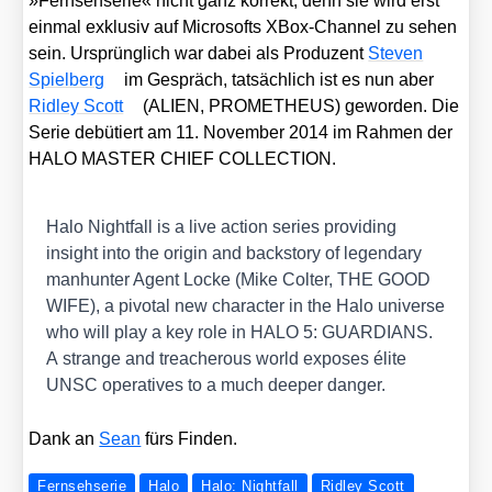
»Fern­seh­se­rie« nicht ganz kor­rekt, denn sie wird erst
ein­mal exklu­siv auf Micro­softs XBox-Chan­nel zu sehen
sein. Ursprüng­lich war dabei als Pro­du­zent
Ste­ven
Spiel­berg
im Gespräch, tat­säch­lich ist es nun aber
Rid­ley Scott
(ALIEN, PROMETHEUS) gewor­den. Die
Serie debü­tiert am 11. Novem­ber 2014 im Rah­men der
HALO MASTER CHIEF COLLECTION.
Halo Night­fall is a live action series pro­vi­ding
insight into the ori­gin and back­story of legen­da­ry
manhun­ter Agent Locke (Mike Col­ter, THE GOOD
WIFE), a pivo­tal new cha­rac­ter in the Halo uni­ver­se
who will play a key role in HALO 5: GUARDIANS.
A stran­ge and tre­ache­rous world expo­ses éli­te
UNSC ope­ra­ti­ves to a much deeper dan­ger.
Dank an
Sean
fürs Fin­den.
Fernsehserie
Halo
Halo: Nightfall
Ridley Scott