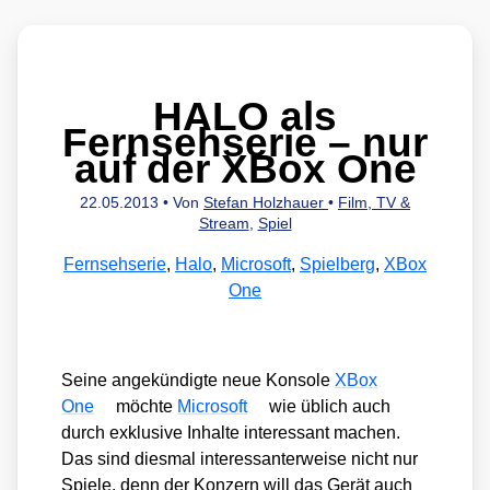
HALO als
Fernsehserie – nur
auf der XBox One
22.05.2013
• Von
Stefan Holzhauer
•
Film, TV &
Stream
,
Spiel
Fernsehserie
,
Halo
,
Microsoft
,
Spielberg
,
XBox
One
Sei­ne ange­kün­dig­te neue Kon­so­le
XBox
One
möch­te
Micro­soft
wie üblich auch
durch exklu­si­ve Inhal­te inter­es­sant machen.
Das sind dies­mal inter­es­san­ter­wei­se nicht nur
Spie­le, denn der Kon­zern will das Gerät auch