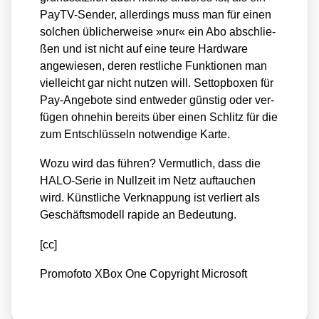
Pay­TV-Sen­der, aller­dings muss man für einen
sol­chen übli­cher­wei­se »nur« ein Abo abschlie­
ßen und ist nicht auf eine teu­re Hard­ware
ange­wie­sen, deren rest­li­che Funk­tio­nen man
viel­leicht gar nicht nut­zen will. Set­top­bo­xen für
Pay-Ange­bo­te sind ent­we­der güns­tig oder ver­
fü­gen ohne­hin bereits über einen Schlitz für die
zum Ent­schlüs­seln not­wen­di­ge Kar­te.
Wozu wird das füh­ren? Ver­mut­lich, dass die
HALO-Serie in Null­zeit im Netz auf­tau­chen
wird. Künst­li­che Ver­knap­pung ist ver­liert als
Geschäfts­mo­dell rapi­de an Bedeu­tung.
[cc]
Pro­mo­fo­to XBox One Copy­right Micro­soft