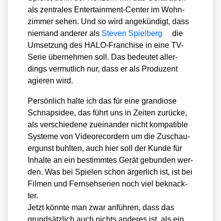
als zen­tra­les Enter­tain­ment-Cen­ter im Wohn­
zim­mer sehen. Und so wird ange­kün­digt, dass
nie­mand ande­rer als
Ste­ven Spiel­berg
die
Umset­zung des HALO-Fran­chise in eine TV-
Serie über­neh­men soll. Das bedeu­tet aller­
dings ver­mut­lich nur, dass er als Pro­du­zent
agie­ren wird.
Per­sön­lich hal­te ich das für eine gran­dio­se
Schnaps­idee, das führt uns in Zei­ten zurücke,
als ver­schie­de­ne zuein­an­der nicht kom­pa­ti­ble
Sys­te­me von Video­re­cor­dern um die Zuschau­
er­gunst buhl­ten, auch hier soll der Kun­de für
Inhal­te an ein bestimm­tes Gerät gebun­den wer­
den. Was bei Spie­len schon ärger­lich ist, ist bei
Fil­men und Fern­seh­se­ri­en noch viel beknack­
ter.
Jetzt könn­te man zwar anfüh­ren, dass das
grund­sätz­lich auch nichts ande­res ist, als ein