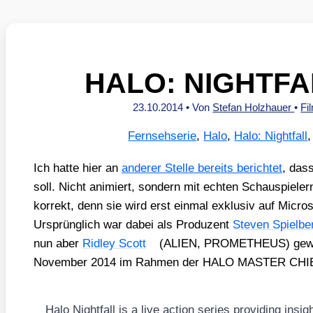
HALO: NIGHTFALL
23.10.2014
• Von
Stefan Holzhauer
•
Fi
Fernsehserie
,
Halo
,
Halo: Nightfall
Ich hat­te hier an
ande­rer Stel­le bereits berich­tet
, das
soll. Nicht ani­miert, son­dern mit ech­ten Schau­spie­le
kor­rekt, denn sie wird erst ein­mal exklu­siv auf Micr
Ursprüng­lich war dabei als Pro­du­zent
Ste­ven Spiel­be
nun aber
Rid­ley Scott
(ALIEN, PROMETHEUS) gewor­d
Novem­ber 2014 im Rah­men der HALO MASTER CH
Halo Night­fall is a live action series pro­vi­ding insig