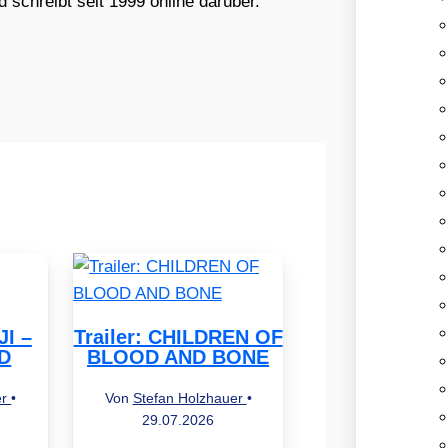
schreibt seit 1999 online darüber.
JI –
Trailer: CHILDREN OF
D
BLOOD AND BONE
er
•
Von
Stefan Holzhauer
•
29.07.2026