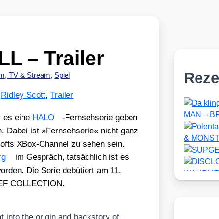
 – Trailer
Reze
lm, TV & Stream
,
Spiel
,
Ridley Scott
,
Trailer
s es eine
HALO
-Fern­seh­se­rie geben
rn. Dabei ist »Fern­seh­se­rie« nicht ganz
o­softs XBox-Chan­nel zu sehen sein.
rg
im Gespräch, tat­säch­lich ist es
en. Die Serie debü­tiert am 11.
IEF COLLECTION.
ht into the ori­gin and back­story of