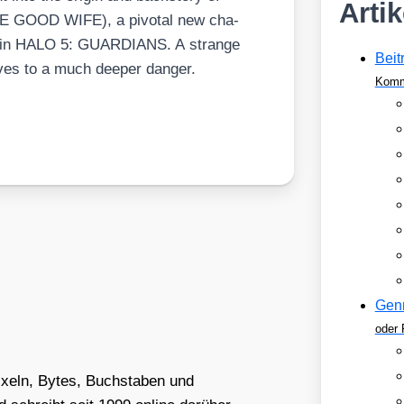
Arti
THE GOOD WIFE), a pivo­tal new cha­
role in HALO 5: GUARDIANS. A stran­ge
Beit
i­ves to a much deeper dan­ger.
Komm
Gen
oder 
Pixeln, Bytes, Buchstaben und