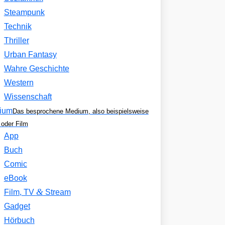
Steampunk
Technik
Thriller
Urban Fantasy
Wahre Geschichte
Western
Wissenschaft
ium
Das besprochene Medium, also beispielsweise
oder Film
App
Buch
Comic
eBook
&
Film, TV
Stream
Gadget
Hörbuch