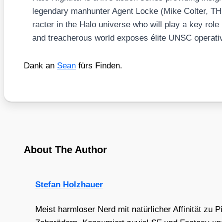
legen­da­ry manhun­ter Agent Locke (Mike Col­ter, 
rac­ter in the Halo uni­ver­se who will play a key 
and tre­ache­rous world expo­ses éli­te UNSC ope­ra­t
Dank an
Sean
fürs Fin­den.
About The Author
Stefan Holzhauer
Meist harmloser Nerd mit natürlicher Affinität zu 