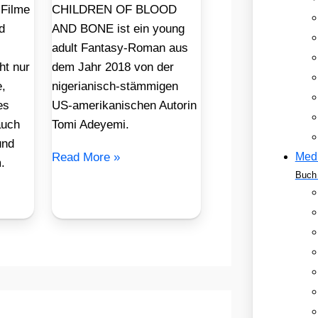
-Filme
CHILDREN OF BLOOD
d
AND BONE ist ein young
adult Fantasy-Roman aus
ht nur
dem Jahr 2018 von der
,
nigerianisch-stämmigen
es
US-amerikanischen Autorin
auch
Tomi Adeyemi.
und
Read More »
Med
.
Buch 