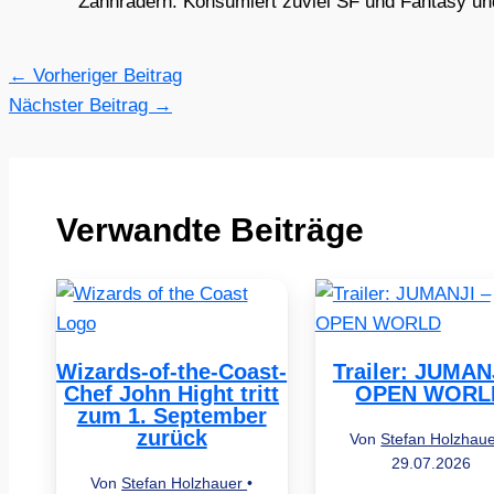
Zahnrädern. Konsumiert zuviel SF und Fantasy und 
←
Vorheriger Beitrag
Nächster Beitrag
→
Verwandte Beiträge
Wizards-of-the-Coast-
Trailer: JUMAN
Chef John Hight tritt
OPEN WORL
zum 1. September
zurück
Von
Stefan Holzhau
29.07.2026
Von
Stefan Holzhauer
•