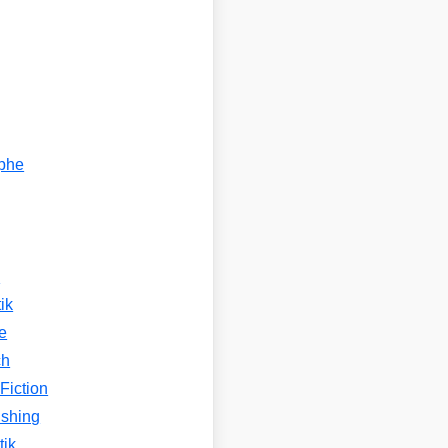
ophe
n
ik
e
ch
Fiction
ishing
tik