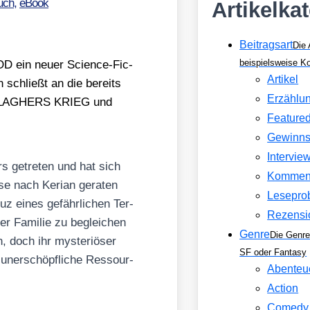
uch
,
eBook
Artikelka
Beitragsart
Die 
beispielsweise 
ein neu­er Sci­ence-Fic­
Artikel
schließt an die bereits
Erzählu
LLAGHERS KRIEG und
Feature
Gewinns
Intervie
ers getre­ten und hat sich
Kommen
­se nach Keri­an gera­ten
Lesepro
uz eines gefähr­li­chen Ter­
Rezensi
er Fami­lie zu beglei­chen
Genre
Die Genre
 doch ihr mys­te­riö­ser
SF oder Fantasy
uner­schöpf­li­che Res­sour­
Abenteu
Action
Comedy