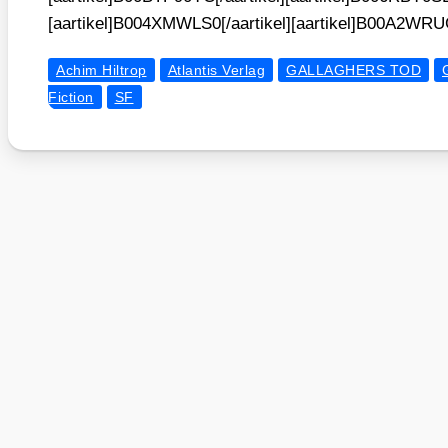
[aartikel]B004XMWLS0[/aartikel][aartikel]B00A2WRUG
Achim Hiltrop
Atlantis Verlag
GALLAGHERS TOD
Fiction
SF