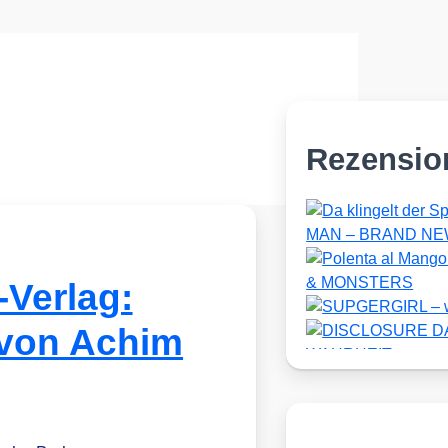
Rezensio
-Verlag:
on Achim