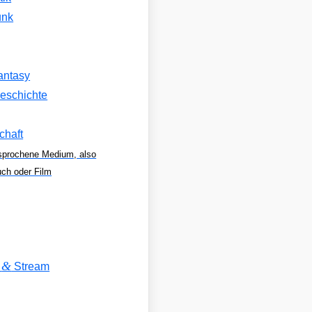
unk
antasy
eschichte
chaft
sprochene Medium, also
uch oder Film
&
V
Stream