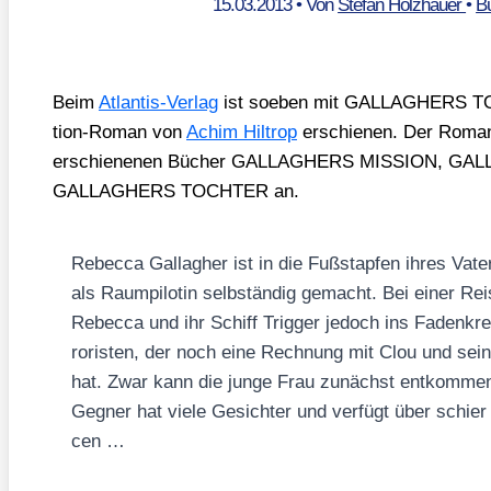
15.03.2013
• Von
Stefan Holzhauer
•
B
Beim
Atlan­tis-Ver­lag
ist soeben mit GALLAGHERS TOD 
tion-Roman von
Achim Hil­trop
erschie­nen. Der Roman 
erschie­ne­nen Bücher GALLAGHERS MISSION, GA
GALLAGHERS TOCHTER an.
Rebec­ca Gal­lag­her ist in die Fuß­stap­fen ihres Vat
als Raum­pi­lo­tin selb­stän­dig gemacht. Bei einer Rei
Rebec­ca und ihr Schiff Trig­ger jedoch ins Faden­kre
ro­ris­ten, der noch eine Rech­nung mit Clou und sei­n
hat. Zwar kann die jun­ge Frau zunächst ent­kom­men,
Geg­ner hat vie­le Gesich­ter und ver­fügt über schier 
cen …