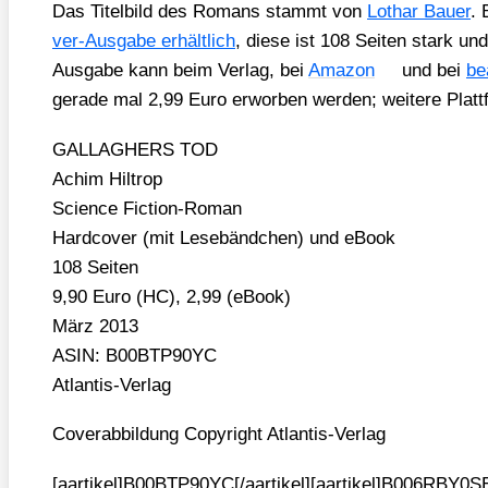
Das Titel­bild des Romans stammt von
Lothar Bau­er
. 
ver-Aus­ga­be erhält­lich
, die­se ist 108 Sei­ten stark un
Aus­ga­be kann beim Ver­lag, bei
Ama­zon
und bei
be
gera­de mal 2,99 Euro erwor­ben wer­den; wei­te­re Platt
GALLAGHERS TOD
Achim Hil­trop
Sci­ence Fic­tion-Roman
Hard­co­ver (mit Lese­bänd­chen) und eBook
108 Sei­ten
9,90 Euro (HC), 2,99 (eBook)
März 2013
ASIN: B00BTP90YC
Atlan­tis-Ver­lag
Cover­ab­bil­dung Copy­right Atlan­tis-Ver­lag
[aartikel]B00BTP90YC[/aartikel][aartikel]B006RBY0SE[