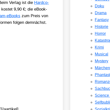
Beim Ver­lag ist die
Hard­co­
Doku
d kos­tet 9,90 €; die eBook-
Drama
am-eBooks
zum Preis von
Fantasy
­for­men fol­gen dem­nächst.
Historie
Horror
Katastr
Krimi
Musical
Mystery
Märche
Phantast
Romanz
Sachbu
Science 
Selfpubl
/aartikel]
Sozialkri