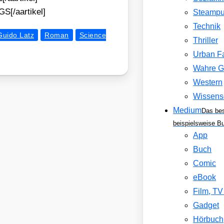
S[/aartikel]
Steamp
Technik
Guido Latz
Roman
Science
Thriller
Urban F
Wahre G
Western
Wissens
Medium
Das be
beispielsweise B
App
Buch
Comic
eBook
Film, T
Gadget
Hörbuch