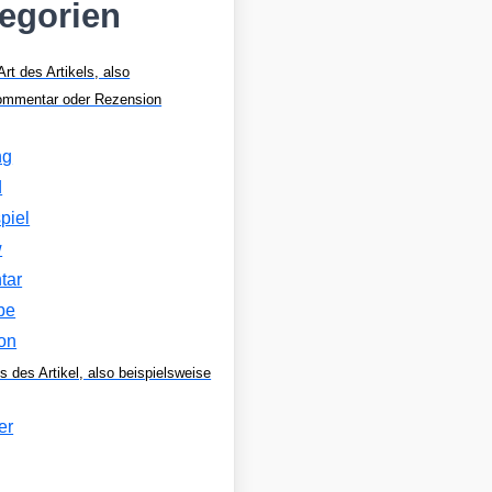
tegorien
Art des Artikels, also
Kommentar oder Rezension
ng
d
piel
w
tar
be
on
s des Artikel, also beispielsweise
er