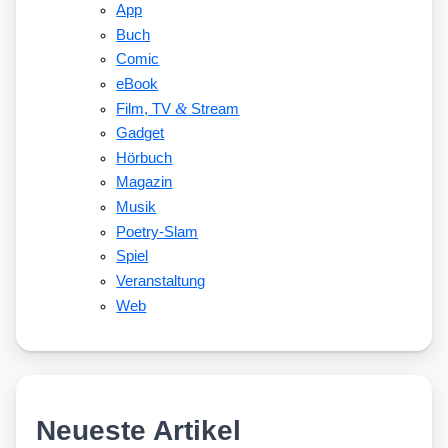
App
Buch
Comic
eBook
&
Film, TV
Stream
Gadget
Hörbuch
Magazin
Musik
Poetry-Slam
Spiel
Veranstaltung
Web
Neueste Artikel