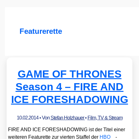
Featurerette
GAME OF THRONES
Season 4 – FIRE AND
ICE FORESHADOWING
10.02.2014
• Von
Stefan Holzhauer
•
Film, TV & Stream
FIRE AND ICE FORESHADOWING ist der Titel einer
wei­te­ren Fea­tur­et­te zur vier­ten Staf­fel der
HBO
-