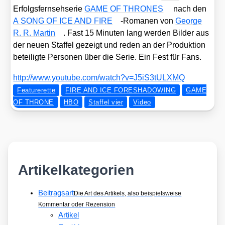
Erfolgs­fern­seh­se­rie
GAME OF THRONES
nach den
A SONG OF ICE AND FIRE
-Roma­nen von
Geor­ge
R. R. Mar­tin
. Fast 15 Minu­ten lang wer­den Bil­der aus
der neu­en Staf­fel gezeigt und reden an der Pro­duk­ti­on
betei­lig­te Per­so­nen über die Serie. Ein Fest für Fans.
http://​www​.you​tube​.com/​w​a​t​c​h​?​v​=​J​5​i​S​3​t​U​L​XMQ
Featurerette
FIRE AND ICE FORESHADOWING
GAME
OF THRONE
HBO
Staffel vier
Video
Artikelkategorien
Beitragsart
Die Art des Artikels, also beispielsweise
Kommentar oder Rezension
Artikel