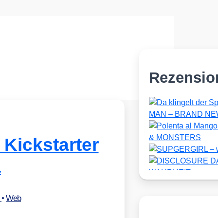
Rezensio
 Kickstarter
a
r
•
Web