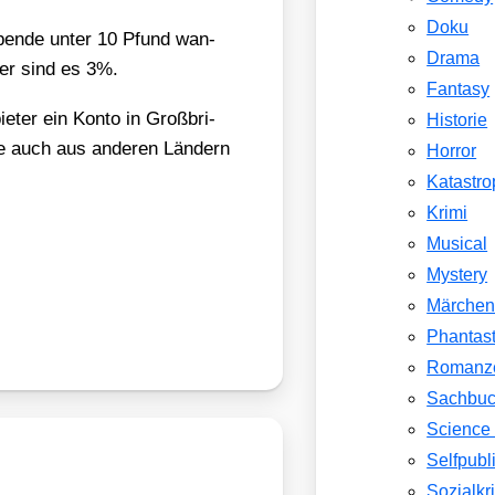
Doku
 Spen­de unter 10 Pfund wan­
Drama
ber sind es 3%.
Fantasy
e­ter ein Kon­to in Groß­bri­
Historie
te auch aus ande­ren Län­dern
Horror
Katastr
Krimi
Musical
Mystery
Märche
Phantast
Romanz
Sachbu
Science 
Selfpubl
Sozialkri