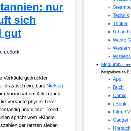
tannien: nur
Steamp
Technik
ft sich
Thriller
 gut
Urban F
Wahre G
Western
ch
,
eBook
Wissens
Medium
Das be
beispielsweise B
e Ver­käu­fe gedruck­ter
App
r dras­tisch ein. Laut
Niel­sen
Buch
um Vor­mo­nat um 4% zurück,
Comic
ie Ver­käu­fe phy­sisch vor­
eBook
estän­dig und die­ser Trend
Film, T
n­ni­en spricht vom »Kind­le
Gadget
­zah­len der letz­ten sie­ben
Hörbuch