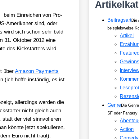
Artikelka
beim Ein­rei­chen von Pro­
Beitragsart
Die 
 US-Ame­ri­ka­ner sind, oder
beispielsweise 
Das wird sich schon sehr bald
Artikel
am 31. Okto­ber 2012 eine
Erzählu
te des Kick­star­ters wird
Feature
Gewinns
Intervie
ht über
Ama­zon Pay­ments
Kommen
n (ich hof­fe instän­dig, es ist
Lesepro
Rezensi
zeigt, aller­dings wer­den die
Genre
Die Genre
ick­star­ter nicht gleich auch
SF oder Fantasy
tatt der viel sinn­vol­le­ren
Abenteu
 könn­te jetzt spe­ku­lie­ren,
Action
 dem Euro nicht traut).
Comedy