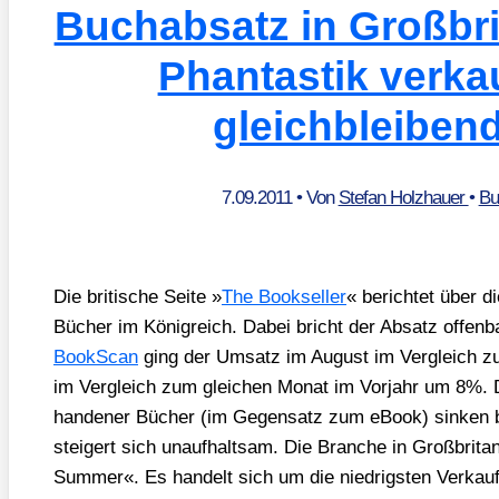
Buchabsatz in Großbri
Phantastik verkau
gleichbleibend
7.09.2011
• Von
Stefan Holzhauer
•
Bu
Die bri­ti­sche Sei­te »
The Book­sel­ler
« berich­tet über di
Bücher im König­reich. Dabei bricht der Absatz offen­ba
Book­Scan
ging der Umsatz im August im Ver­gleich z
im Ver­gleich zum glei­chen Monat im Vor­jahr um 8%. D
han­de­ner Bücher (im Gegen­satz zum eBook) sin­ken b
stei­gert sich unauf­halt­sam. Die Bran­che in Groß­bri­ta
Sum­mer«. Es han­delt sich um die nied­rigs­ten Ver­kaufs