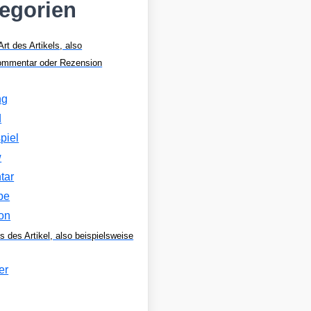
tegorien
Art des Artikels, also
Kommentar oder Rezension
ng
d
piel
w
tar
be
on
s des Artikel, also beispielsweise
er