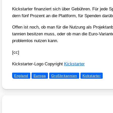
Kick­star­ter finan­ziert sich über Gebüh­ren. Für jede
dern fünf Pro­zent an die Platt­form, für Spen­den dar­ü
Offen ist noch, ob man für die Nut­zung als Pro­jekt­an­bi
tan­ni­en besit­zen muss, oder ob man die Euro-Vari­an­
pro­blem­los nut­zen kann.
[cc]
Kick­star­ter-Logo Copy­right
Kick­star­ter
England
Europa
Großbritannien
Kickstarter