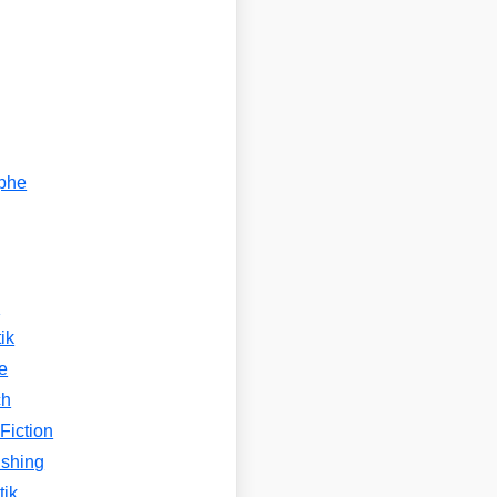
ophe
n
ik
e
ch
Fiction
ishing
tik