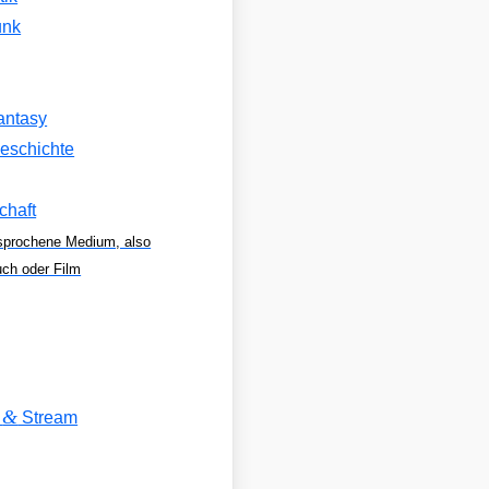
unk
antasy
eschichte
chaft
sprochene Medium, also
uch oder Film
&
V
Stream