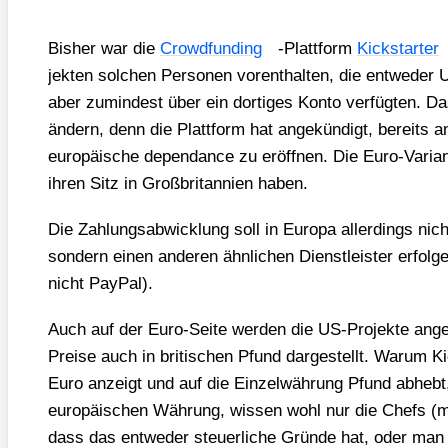
Bis­her war die
Crowd­fun­ding
-Platt­form
Kick­star­ter
jek­ten sol­chen Per­so­nen vor­ent­hal­ten, die ent­we­der
aber zumin­dest über ein dor­ti­ges Kon­to ver­füg­ten. 
ändern, denn die Platt­form hat ange­kün­digt, bereits 
euro­päi­sche depen­dance zu eröff­nen. Die Euro-Vari­an­
ihren Sitz in Groß­bri­tan­ni­en haben.
Die Zah­lungs­ab­wick­lung soll in Euro­pa aller­dings nic
son­dern einen ande­ren ähn­li­chen Dienst­leis­ter erfol­ge
nicht Pay­Pal).
Auch auf der Euro-Sei­te wer­den die US-Pro­jek­te ange­
Prei­se auch in bri­ti­schen Pfund dar­ge­stellt. War­um K
Euro anzeigt und auf die Ein­zel­wäh­rung Pfund abhebt, s
euro­päi­schen Wäh­rung, wis­sen wohl nur die Chefs (man
dass das ent­we­der steu­er­li­che Grün­de hat, oder man