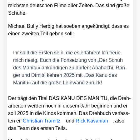
reichs­ten deut­schen Fil­me aller Zei­ten. Das sind gro­ße
Schu­he.
Micha­el Bul­ly Herbig hat soeben ange­kün­digt, dass es
einen zwei­ten Teil geben soll:
Ihr sollt die Ers­ten sein, die es erfah­ren! Ich freue
mich rie­sig, Euch die Fort­set­zung von „Der Schuh
des Mani­tu« ankün­di­gen zu dür­fen: Aba­ha­chi, Ran­
ger und Dimi­t­ri keh­ren 2025 mit „Das Kanu des
Mani­tu« auf die gro­ße Lein­wand zurück!
Der trägt den Titel DAS KANU DES MANITU, die Dreh­
ar­bei­ten wer­den noch in die­sem Jahr begin­nen und er
soll 2025 in die Kinos kom­men. Das Dreh­buch ver­fass­
ten er,
Chris­ti­an Tramitz
und
Rick Kava­ni­an
, also
das Team des ers­ten Teils.