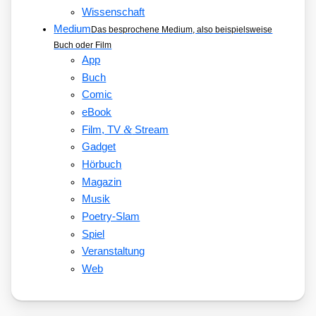
Wissenschaft
Medium
Das besprochene Medium, also beispielsweise
Buch oder Film
App
Buch
Comic
eBook
&
Film, TV
Stream
Gadget
Hörbuch
Magazin
Musik
Poetry-Slam
Spiel
Veranstaltung
Web