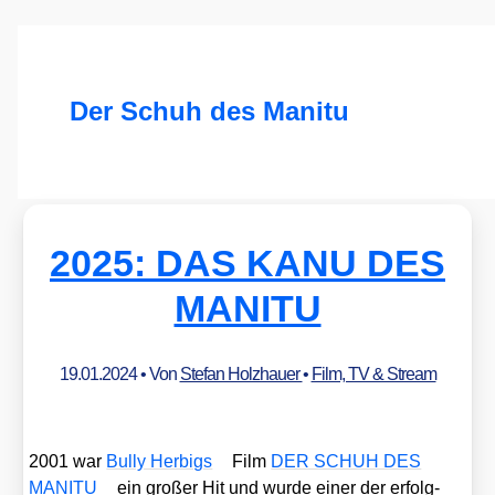
Der Schuh des Manitu
2025: DAS KANU DES
MANITU
19.01.2024
• Von
Stefan Holzhauer
•
Film, TV & Stream
2001 war
Bul­ly Herbigs
Film
DER SCHUH DES
MANITU
ein gro­ßer Hit und wur­de einer der erfolg­