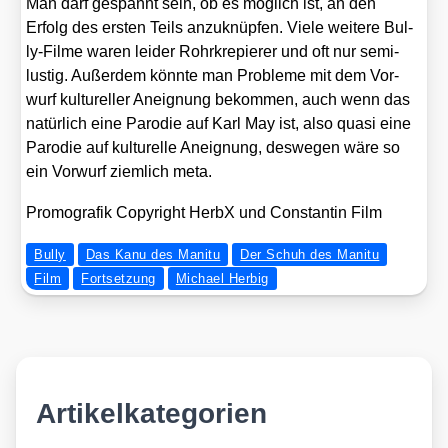
Man darf gespannt sein, ob es mög­lich ist, an den
Erfolg des ers­ten Teils anzu­knüp­fen. Vie­le wei­te­re Bul­
ly-Fil­me waren lei­der Rohr­kre­pie­rer und oft nur semi-
lus­tig. Außer­dem könn­te man Pro­ble­me mit dem Vor­
wurf kul­tu­rel­ler Aneig­nung bekom­men, auch wenn das
natür­lich eine Par­odie auf Karl May ist, also qua­si eine
Par­odie auf kul­tu­rel­le Aneig­nung, des­we­gen wäre so
ein Vor­wurf ziem­lich meta.
Pro­mo­gra­fik Copy­right Her­bX und Con­stan­tin Film
Bully
Das Kanu des Manitu
Der Schuh des Manitu
Film
Fortsetzung
Michael Herbig
Artikelkategorien