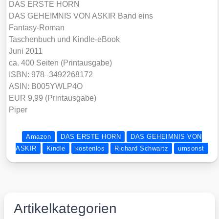
DAS ERSTE HORN
DAS GEHEIMNIS VON ASKIR Band eins
Fan­ta­sy-Roman
Taschen­buch und Kind­le-eBook
Juni 2011
ca. 400 Sei­ten (Print­aus­ga­be)
ISBN: 978–3492268172
ASIN: B005YWLP4O
EUR 9,99 (Print­aus­ga­be)
Piper
Amazon
DAS ERSTE HORN
DAS GEHEIMNIS VON
ASKIR
Kindle
kostenlos
Richard Schwartz
umsonst
Artikelkategorien