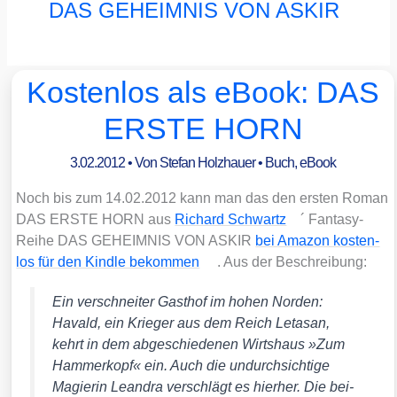
DAS GEHEIMNIS VON ASKIR
Kostenlos als eBook: DAS
ERSTE HORN
3.02.2012
• Von
Stefan Holzhauer
•
Buch
,
eBook
Noch bis zum 14.02.2012 kann man das den ers­ten Roman
DAS ERSTE HORN aus
Richard Schwartz
´ Fan­ta­sy-
Rei­he DAS GEHEIMNIS VON ASKIR
bei Ama­zon kos­ten­
los für den Kind­le bekom­men
. Aus der Beschrei­bung:
Ein ver­schnei­ter Gast­hof im hohen Nor­den:
Havald, ein Krie­ger aus dem Reich Leta­san,
kehrt in dem abge­schie­de­nen Wirts­haus »Zum
Ham­mer­kopf« ein. Auch die undurch­sich­ti­ge
Magie­rin Lean­dra ver­schlägt es hier­her. Die bei­