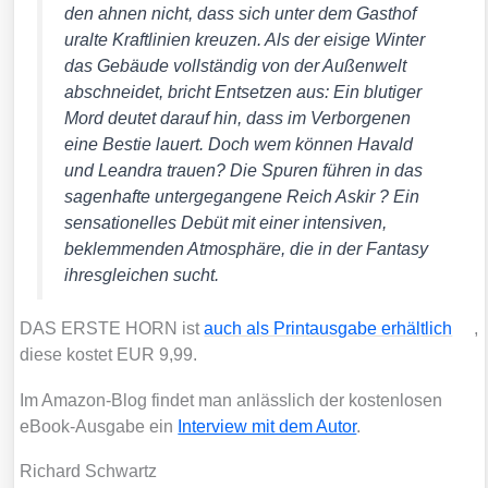
den ahnen nicht, dass sich unter dem Gast­hof
uralte Kraft­li­ni­en kreu­zen. Als der eisi­ge Win­ter
das Gebäu­de voll­stän­dig von der Außen­welt
abschnei­det, bricht Ent­set­zen aus: Ein blu­ti­ger
Mord deu­tet dar­auf hin, dass im Ver­bor­ge­nen
eine Bes­tie lau­ert. Doch wem kön­nen Havald
und Lean­dra trau­en? Die Spu­ren füh­ren in das
sagen­haf­te unter­ge­gan­ge­ne Reich Askir ? Ein
sen­sa­tio­nel­les Debüt mit einer inten­si­ven,
beklem­men­den Atmo­sphä­re, die in der Fan­ta­sy
ihres­glei­chen sucht.
DAS ERSTE HORN ist
auch als Print­aus­ga­be erhält­lich
,
die­se kos­tet EUR 9,99.
Im Ama­zon-Blog fin­det man anläss­lich der kos­ten­lo­sen
eBook-Aus­ga­be ein
Inter­view mit dem Autor
.
Richard Schwartz