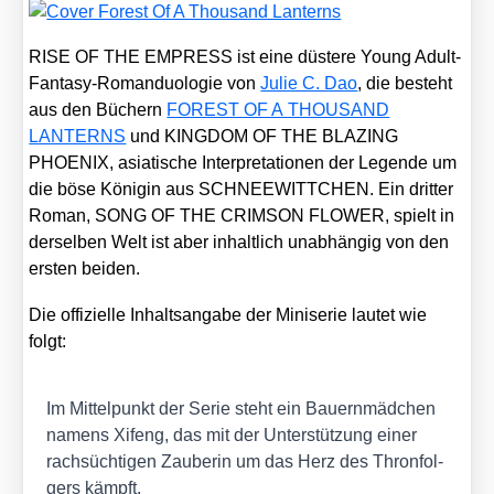
RISE OF THE EMPRESS ist eine düs­te­re Young Adult-
Fan­ta­sy-Roman­duo­lo­gie von
Julie C. Dao
, die besteht
aus den Büchern
FOREST OF A THOUSAND
LANTERNS
und KINGDOM OF THE BLAZING
PHOENIX, asia­ti­sche Inter­pre­ta­tio­nen der Legen­de um
die böse Köni­gin aus SCHNEEWITTCHEN. Ein drit­ter
Roman, SONG OF THE CRIMSON FLOWER, spielt in
der­sel­ben Welt ist aber inhalt­lich unab­hän­gig von den
ers­ten bei­den.
Die offi­zi­el­le Inhalts­an­ga­be der Mini­se­rie lau­tet wie
folgt:
Im Mit­tel­punkt der Serie steht ein Bau­ern­mäd­chen
namens Xifeng, das mit der Unter­stüt­zung einer
rach­süch­ti­gen Zau­be­rin um das Herz des Thron­fol­
gers kämpft.