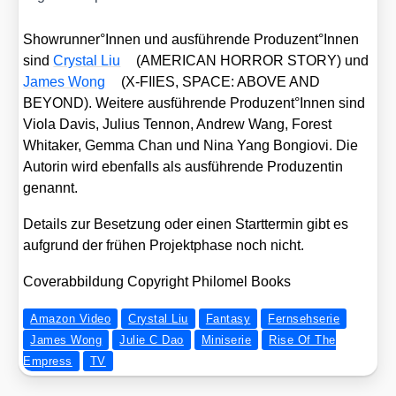
Showrunner°Innen und aus­füh­ren­de Produzent°Innen
sind
Crys­tal Liu
(AMERICAN HORROR STORY) und
James Wong
(X‑FIlES, SPACE: ABOVE AND
BEYOND). Wei­te­re aus­füh­ren­de Produzent°Innen sind
Vio­la Davis, Juli­us Ten­non, Andrew Wang, Forest
Whita­ker, Gem­ma Chan und Nina Yang Bon­gio­vi. Die
Autorin wird eben­falls als aus­füh­ren­de Pro­du­zen­tin
genannt.
Details zur Beset­zung oder einen Start­ter­min gibt es
auf­grund der frü­hen Pro­jekt­pha­se noch nicht.
Cover­ab­bil­dung Copy­right Phi­lomel Books
Amazon Video
Crystal Liu
Fantasy
Fernsehserie
James Wong
Julie C Dao
Miniserie
Rise Of The
Empress
TV