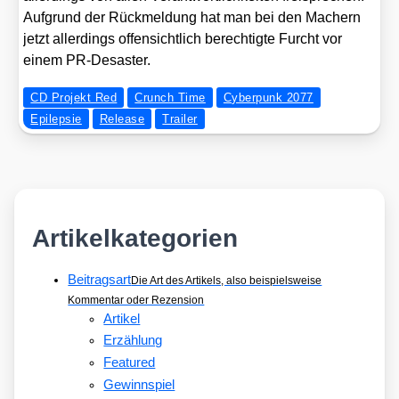
Auf­grund der Rück­mel­dung hat man bei den Machern
jetzt aller­dings offen­sicht­lich berech­tig­te Furcht vor
einem PR-Desas­ter.
CD Projekt Red
Crunch Time
Cyberpunk 2077
Epilepsie
Release
Trailer
Artikelkategorien
Beitragsart
Die Art des Artikels, also beispielsweise
Kommentar oder Rezension
Artikel
Erzählung
Featured
Gewinnspiel