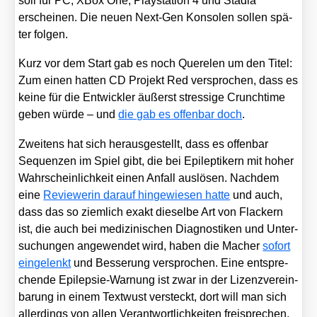
soll für PC, XBox One, Play­sta­ti­on 4 und Sta­dia
erschei­nen. Die neu­en Next-Gen Kon­so­len sol­len spä­
ter fol­gen.
Kurz vor dem Start gab es noch Que­re­len um den Titel:
Zum einen hat­ten CD Pro­jekt Red ver­spro­chen, dass es
kei­ne für die Ent­wick­ler äußerst stres­si­ge Cruncht­i­me
geben wür­de – und
die gab es offen­bar doch
.
Zwei­tens hat sich her­aus­ge­stellt, dass es offen­bar
Sequen­zen im Spiel gibt, die bei Epi­lep­ti­kern mit hoher
Wahr­schein­lich­keit einen Anfall aus­lö­sen. Nach­dem
eine
Reviewe­rin dar­auf hin­ge­wie­sen hat­te
und auch,
dass das so ziem­lich exakt die­sel­be Art von Fla­ckern
ist, die auch bei medi­zi­ni­schen Dia­gnos­ti­ken und Unter­
su­chun­gen ange­wen­det wird, haben die Macher
sofort
ein­ge­lenkt
und Bes­se­rung ver­spro­chen. Eine ent­spre­
chen­de Epi­lep­sie-War­nung ist zwar in der Lizenz­ver­ein­
ba­rung in einem Text­wust ver­steckt, dort will man sich
aller­dings von allen Ver­ant­wort­lich­kei­ten frei­spre­chen.