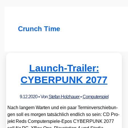
Crunch Time
Launch-Trailer:
CYBERPUNK 2077
9.12.2020
• Von
Stefan Holzhauer
•
Computerspiel
Nach lan­gem War­ten und ein paar Ter­min­ver­schie­bun­
gen soll es mor­gen tat­säch­lich end­lich so sein: CD Pro­
jekt Reds Com­pu­ter­spie­le-Epos CYBERPUNK 2077