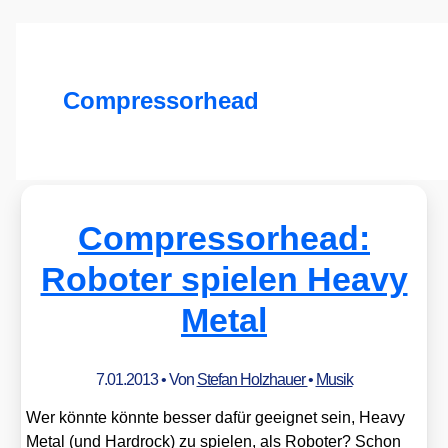
Compressorhead
Compressorhead:
Roboter spielen Heavy
Metal
7.01.2013
• Von
Stefan Holzhauer
•
Musik
Wer könn­te könn­te bes­ser dafür geeig­net sein, Hea­vy
Metal (und Hard­rock) zu spie­len, als Robo­ter? Schon