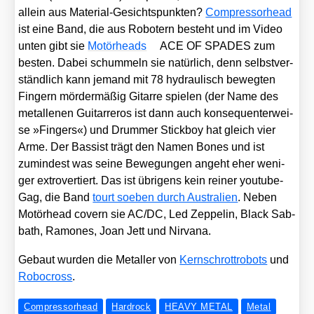
allein aus Mate­ri­al-Gesichts­punk­ten?
Com­pres­sor­head
ist eine Band, die aus Robo­tern besteht und im Video
unten gibt sie
Motör­heads
ACE OF SPADES zum
bes­ten. Dabei schum­meln sie natür­lich, denn selbst­ver­
ständ­lich kann jemand mit 78 hydrau­lisch beweg­ten
Fin­gern mör­der­mä­ßig Gitar­re spie­len (der Name des
metal­le­nen Gui­tar­re­ros ist dann auch kon­se­quen­ter­wei­
se »Fin­gers«) und Drum­mer Stick­boy hat gleich vier
Arme. Der Bas­sist trägt den Namen Bones und ist
zumin­dest was sei­ne Bewe­gun­gen angeht eher weni­
ger extro­ver­tiert. Das ist übri­gens kein rei­ner you­tube-
Gag, die Band
tourt soeben durch Aus­tra­li­en
. Neben
Motör­head covern sie AC/​DC, Led Zep­pe­lin, Black Sab­
bath, Ramo­nes, Joan Jett und Nir­va­na.
Gebaut wur­den die Metal­ler von
Kern­schrot­tro­bots
und
Robo­cross
.
Compressorhead
Hardrock
HEAVY METAL
Metal