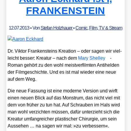
FRANKENSTEIN
12.07.2013
• Von
Stefan Holzhauer
•
Comic
,
Film, TV & Stream
Dr. Vik­tor Fran­ken­steins Krea­ti­on – oder sagen wir viel­
leicht bes­ser: Krea­tur – nach dem
Mary Shel­ley
-
Roman gehört zu den wohl meist­ver­film­ten Anti­hel­den
der Film­ge­schich­te. Und es ist mal wie­der eine neue
auf dem Weg.
Die neue Fas­sung ist eine moder­ne Ver­si­on und wirft
einen neu­en Blick auf das Mons­trum, das nicht viel mit
dem von frü­her zu tun hat. Auf Schrau­ben im Hals wird
man wohl ver­zich­ten müs­sen, dafür unter­zieht sich die
Krea­tur umfang­rei­cher plas­ti­scher Chir­ur­gie, um sein
Aus­se­hen … na sagen wir mal: »zu ver­bes­sern«.