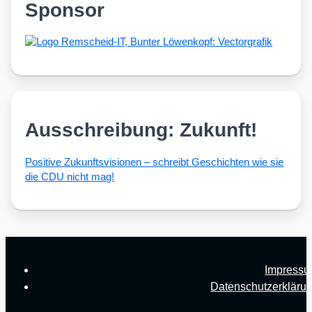
Sponsor
Ausschreibung: Zukunft!
Posi­ti­ve Zukunfts­vi­sio­nen – schreibt Geschich­ten wie sie
die CDU nicht mag!
Impress
Datenschutzerkläru