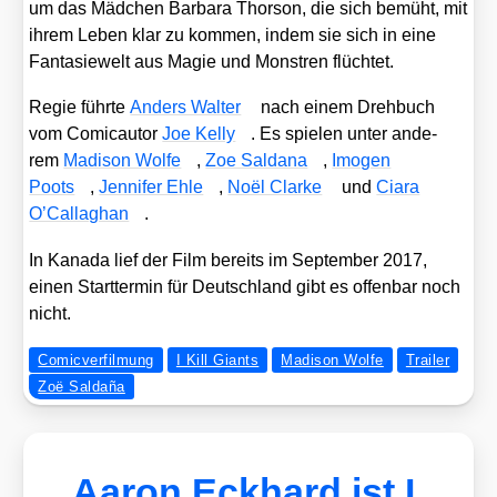
um das Mäd­chen Bar­ba­ra Thor­son, die sich bemüht, mit
ihrem Leben klar zu kom­men, indem sie sich in eine
Fan­ta­sie­welt aus Magie und Mons­tren flüch­tet.
Regie führ­te
Anders Wal­ter
nach einem Dreh­buch
vom Comic­au­tor
Joe Kel­ly
. Es spie­len unter ande­
rem
Madi­son Wol­fe
,
Zoe Sald­a­na
,
Imo­gen
Poots
,
Jen­ni­fer Ehle
,
Noël Clar­ke
und
Cia­ra
O’Cal­lag­han
.
In Kana­da lief der Film bereits im Sep­tem­ber 2017,
einen Start­ter­min für Deutsch­land gibt es offen­bar noch
nicht.
Comicverfilmung
I Kill Giants
Madison Wolfe
Trailer
Zoë Saldaña
Aaron Eckhard ist I,