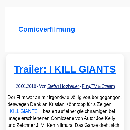
Comicverfilmung
Trailer: I KILL GIANTS
26.01.2018
• Von
Stefan Holzhauer
•
Film, TV & Stream
Der Film war an mir irgend­wie völ­lig vor­über gegan­gen,
des­we­gen Dank an Kris­ti­an Köhn­topp für’s Zei­gen.
I KILL GIANTS
basiert auf einer gleich­na­mi­gen bei
Image erschie­ne­nen Comic­se­rie von Autor Joe Kel­ly
und Zeich­ner J. M. Ken Nii­mu­ra. Das Gan­ze dreht sich