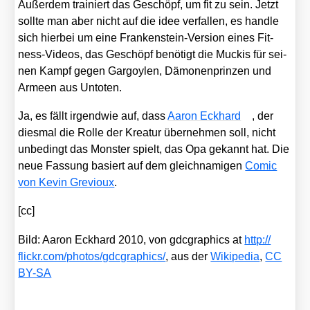
Außer­dem trai­niert das Geschöpf, um fit zu sein. Jetzt
soll­te man aber nicht auf die idee ver­fal­len, es hand­le
sich hier­bei um eine Fran­ken­stein-Ver­si­on eines Fit­
ness-Vide­os, das Geschöpf benö­tigt die Muckis für sei­
nen Kampf gegen Gar­go­y­len, Dämo­nen­prin­zen und
Armeen aus Unto­ten.
Ja, es fällt irgend­wie auf, dass
Aaron Eck­hard
, der
dies­mal die Rol­le der Krea­tur über­neh­men soll, nicht
unbe­dingt das Mons­ter spielt, das Opa gekannt hat. Die
neue Fas­sung basiert auf dem gleich­na­mi­gen
Comic
von Kevin Gre­vioux
.
[cc]
Bild: Aaron Eck­hard 2010, von gdc­gra­phics at
http://​
flickr​.com/​p​h​o​t​o​s​/​g​d​c​g​r​a​p​h​i​cs/
, aus der
Wiki­pe­dia
,
CC
BY-SA