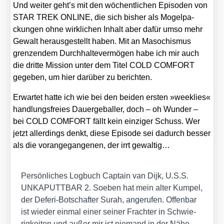
Und wei­ter geht’s mit den wöchent­li­chen Epi­so­den von
STAR TREK ONLINE, die sich bis­her als Mogel­pa­
ckun­gen ohne wirk­li­chen Inhalt aber dafür umso mehr
Gewalt her­aus­ge­stellt haben. Mit an Maso­chis­mus
gren­zen­dem Durch­hal­te­ver­mö­gen habe ich mir auch
die drit­te Mis­si­on unter dem Titel COLD COMFORT
gege­ben, um hier dar­über zu berich­ten.
Erwar­tet hat­te ich wie bei den bei­den ers­ten »weeklies«
hand­lungs­frei­es Dau­er­ge­bal­ler, doch – oh Wun­der –
bei COLD COMFORT fällt kein ein­zi­ger Schuss. Wer
jetzt aller­dings denkt, die­se Epi­so­de sei dadurch bes­ser
als die vor­an­ge­gan­ge­nen, der irrt gewal­tig…
Per­sön­li­ches Log­buch Cap­tain van Dijk, U.S.S.
UNKAPUTTBAR 2. Soeben hat mein alter Kum­pel,
der Defe­ri-Bot­schaf­ter Surah, ange­ru­fen. Offen­bar
ist wie­der ein­mal einer sei­ner Frach­ter in Schwie­
rig­kei­ten und außer mir ist nie­mand in der Nähe,