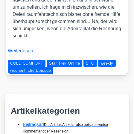
um zu hel­fen. Ich fra­ge mich inzwi­schen, wie die
Defe­ri raum­fahrt­tech­nisch bis­her ohne frem­de Hil­fe
über­haupt zurecht gekom­men sind… Na, der wird
sich umgu­cken, wenn die Admi­ra­li­tät die Rech­nung
schickt…
Wei­ter­le­sen
COLD COMFORT
Star Trek Online
STO
weekly
wöchentliche Episode
Artikelkategorien
Beitragsart
Die Art des Artikels, also beispielsweise
Kommentar oder Rezension