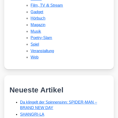
&
Film, TV
Stream
Gadget
Hörbuch
Magazin
Musik
Poetry-Slam
Spiel
Veranstaltung
Web
Neueste Artikel
Da klingelt der Spinnensinn: SPIDER-MAN –
BRAND NEW DAY
SHANGRI-LA