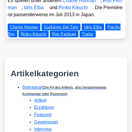
Es spie­len unter ande­rem
Char­lie Hunnan
,
Ron Perl­
man
,
Idris Elba
und
Rinko Kiku­chi
. Die Pre­miè­re
ist pas­sen­der­wei­se im Juli 2013 in Japan.
Charlie Hunnan
Guillermo Del Toro
Idris Elba
Pacific
Rim
Rinko Kikuchi
Ron Perlman
Trailer
Artikelkategorien
Beitragsart
Die Art des Artikels, also beispielsweise
Kommentar oder Rezension
Artikel
Erzählung
Featured
Gewinnspiel
Interview