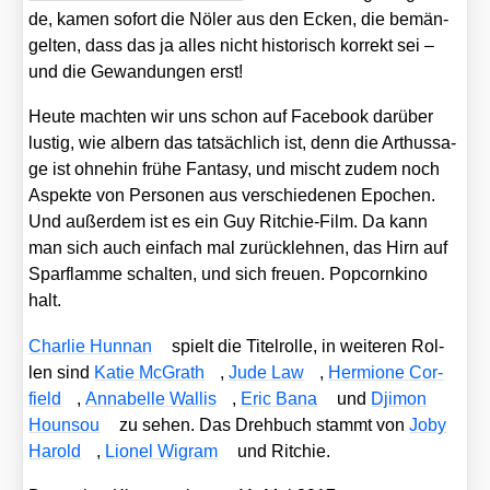
de, kamen sofort die Nöler aus den Ecken, die bemän­
gel­ten, dass das ja alles nicht his­to­risch kor­rekt sei –
und die Gewan­dun­gen erst!
Heu­te mach­ten wir uns schon auf Face­book dar­über
lus­tig, wie albern das tat­säch­lich ist, denn die Arthussa­
ge ist ohne­hin frü­he Fan­ta­sy, und mischt zudem noch
Aspek­te von Per­so­nen aus ver­schie­de­nen Epo­chen.
Und außer­dem ist es ein Guy Rit­chie-Film. Da kann
man sich auch ein­fach mal zurück­leh­nen, das Hirn auf
Spar­flam­me schal­ten, und sich freu­en. Pop­corn­ki­no
halt.
Char­lie Hunnan
spielt die Titel­rol­le, in wei­te­ren Rol­
len sind
Katie McGrath
,
Jude Law
,
Her­mio­ne Cor­
field
,
Anna­bel­le Wal­lis
,
Eric Bana
und
Dji­mon
Houn­sou
zu sehen. Das Dreh­buch stammt von
Joby
Harold
,
Lio­nel Wigram
und Rit­chie.