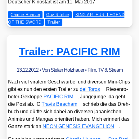
Deut­scher Kino­start ist am 11. Mai 2017
Charlie Hunnan
Guy Ritchie
KING ARTHUR: LEGEND
OF THE SWORD
Trailer
Trailer: PACIFIC RIM
13.12.2012
• Von
Stefan Holzhauer
•
Film, TV & Stream
Nach viel vira­lem Geschwur­bel und diver­sen Mini-Clips
gibt es nun den ers­ten Trai­ler zu
del Toros
Rie­sen­ro­
bo­ter-Geklop­pe
PACIFIC RIM
. Jun­ge­jun­ge, da geht
die Post ab. :O
Tra­vis Beacham
schrieb die das Dreh­
buch und dürf­te sich dabei an diver­sen japa­ni­schen
Ani­més und Man­gas ori­en­tiert haben. Mich erin­nert das
Gan­ze stark an
NEON GENESIS EVANGELION
.