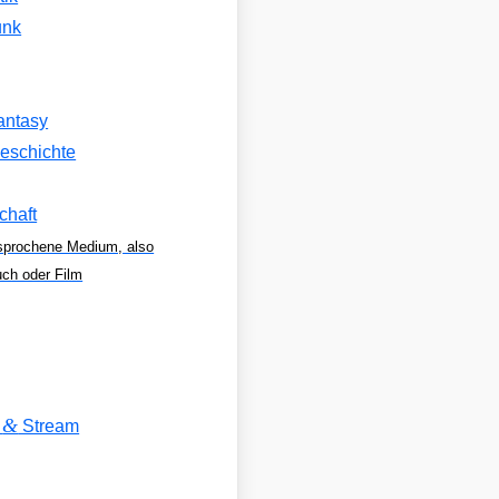
unk
antasy
eschichte
chaft
sprochene Medium, also
uch oder Film
&
V
Stream