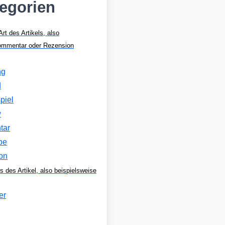
tegorien
Art des Artikels, also
Kommentar oder Rezension
ng
d
piel
w
tar
be
on
s des Artikel, also beispielsweise
er