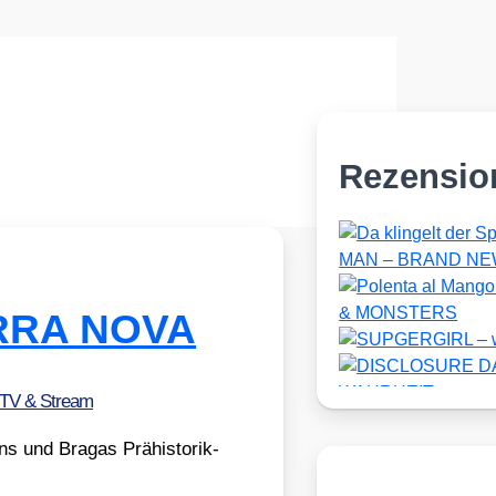
Rezensio
ERRA NOVA
 TV & Stream
s und Bra­gas Prä­his­to­rik-