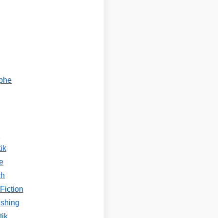
ophe
n
ik
e
ch
Fiction
ishing
tik