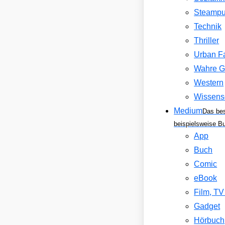
Steamp
Technik
Thriller
Urban F
Wahre G
Western
Wissens
Medium
Das be
beispielsweise B
App
Buch
Comic
eBook
Film, T
Gadget
Hörbuch