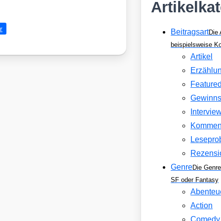
Artikelka
r
Beitragsart
Die 
beispielsweise 
Artikel
Erzählu
Feature
Gewinns
Intervie
Kommen
Lesepro
Rezensi
Genre
Die Genre
SF oder Fantasy
Abenteu
Action
Comedy