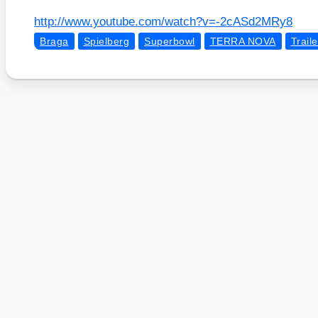
http://​www​.you​tube​.com/​w​a​t​c​h​?​v​=​-​2​c​A​S​d​2​M​Ry8
Braga
Spielberg
Superbowl
TERRA NOVA
Traile