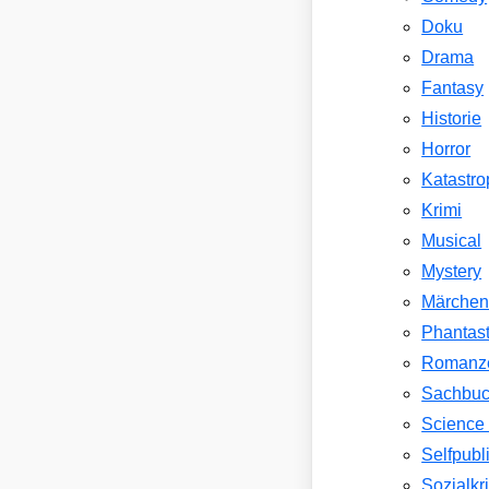
Doku
Drama
Fantasy
Historie
Horror
Katastr
Krimi
Musical
Mystery
Märche
Phantast
Romanz
Sachbu
Science 
Selfpubl
Sozialkri