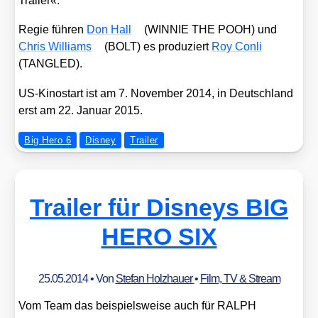
Trai­ler«.
Regie füh­ren
Don Hall
(WINNIE THE POOH) und
Chris Wil­liams
(BOLT) es pro­du­ziert
Roy Con­li
(TANGLED).
US-Kino­start ist am 7. Novem­ber 2014, in Deutsch­land
erst am 22. Janu­ar 2015.
Big Hero 6
Disney
Trailer
Trailer für Disneys BIG
HERO SIX
25.05.2014
• Von
Stefan Holzhauer
•
Film, TV & Stream
Vom Team das bei­spiels­wei­se auch für RALPH