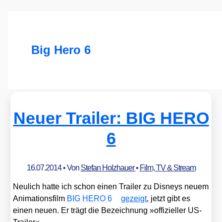
Big Hero 6
Neuer Trailer: BIG HERO
6
16.07.2014
• Von
Stefan Holzhauer
•
Film, TV & Stream
Neu­lich hat­te ich schon einen Trai­ler zu Dis­neys neu­em
Ani­ma­ti­ons­film
BIG HERO 6
gezeigt
, jetzt gibt es
einen neu­en. Er trägt die Bezeich­nung »offi­zi­el­ler US-