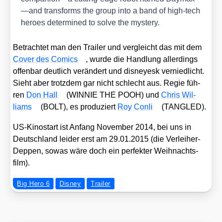
—and trans­forms the group into a band of high-tech
heroes deter­mi­ned to sol­ve the mys­tery.
Betrach­tet man den Trai­ler und ver­gleicht das mit dem
Cover des Comics
, wur­de die Hand­lung aller­dings
offen­bar deut­lich ver­än­dert und dis­ney­esk ver­nied­licht.
Sieht aber trotz­dem gar nicht schlecht aus. Regie füh­
ren
Don Hall
(WINNIE THE POOH) und
Chris Wil­
liams
(BOLT), es pro­du­ziert
Roy Con­li
(TANGLED).
US-Kino­start ist Anfang Novem­ber 2014, bei uns in
Deutsch­land lei­der erst am 29.01.2015 (die Ver­lei­her-
Dep­pen, sowas wäre doch ein per­fek­ter Weih­nachts­
film).
Big Hero 6
Disney
Trailer