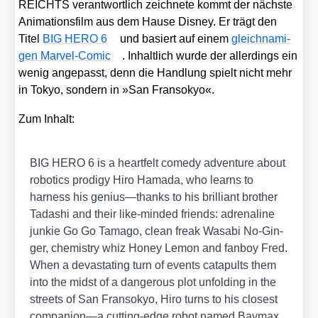
REICHTS ver­ant­wort­lich zeich­ne­te kommt der nächs­te
Ani­ma­ti­ons­film aus dem Hau­se Dis­ney. Er trägt den
Titel
BIG HERO 6
und basiert auf einem
gleich­na­mi­
gen Mar­vel-Comic
. Inhalt­lich wur­de der aller­dings ein
wenig ange­passt, denn die Hand­lung spielt nicht mehr
in Tokyo, son­dern in »San Fran­so­kyo«.
Zum Inhalt:
BIG HERO 6 is a heart­felt come­dy adven­ture about
robo­tics pro­di­gy Hiro Hama­da, who lear­ns to
harness his genius—thanks to his bril­li­ant brot­her
Tada­shi and their like-min­ded fri­ends: adre­na­line
jun­kie Go Go Tama­go, clean freak Wasa­bi No-Gin­
ger, che­mis­try whiz Honey Lemon and fan­boy Fred.
When a devas­ta­ting turn of events cata­pults them
into the midst of a dan­ge­rous plot unfol­ding in the
streets of San Fran­so­kyo, Hiro turns to his clo­sest
companion—a cut­ting-edge robot named Baymax