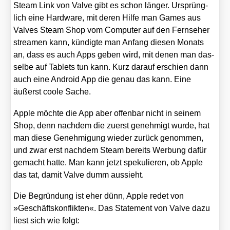
Steam Link von Val­ve gibt es schon län­ger. Ursprüng­
lich eine Hard­ware, mit deren Hil­fe man Games aus
Val­ves Steam Shop vom Com­pu­ter auf den Fern­se­her
strea­men kann, kün­dig­te man Anfang die­sen Monats
an, dass es auch Apps geben wird, mit denen man das­
sel­be auf Tablets tun kann. Kurz dar­auf erschien dann
auch eine Android App die genau das kann. Eine
äußerst coo­le Sache.
Apple möch­te die App aber offen­bar nicht in sei­nem
Shop, denn nach­dem die zuerst geneh­migt wur­de, hat
man die­se Geneh­mi­gung wie­der zurück genom­men,
und zwar erst nach­dem Steam bereits Wer­bung dafür
gemacht hat­te. Man kann jetzt spe­ku­lie­ren, ob Apple
das tat, damit Val­ve dumm aus­sieht.
Die Begrün­dung ist eher dünn, Apple redet von
»Geschäfts­kon­flik­ten«. Das State­ment von Val­ve dazu
liest sich wie folgt: