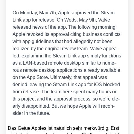
On Mon­day, May 7th, Apple appro­ved the Steam
Link app for release. On Weds, May 9th, Val­ve
released news of the app. The fol­lo­wing mor­ning,
Apple revo­ked its appr­oval citing busi­ness con­flicts
with app gui­de­lines that had alle­gedly not been
rea­li­zed by the ori­gi­nal review team. Val­ve appea­
led, explai­ning the Steam Link app sim­ply func­tions
as a LAN-based remo­te desk­top simi­lar to num­e­
rous remo­te desk­top appli­ca­ti­ons alre­a­dy available
on the App Store. Ulti­m­ate­ly, that appeal was
denied lea­ving the Steam Link app for iOS blo­cked
from release. The team here spent many hours on
this pro­ject and the appr­oval pro­cess, so we’­re cle­
ar­ly dis­ap­poin­ted. But we hope Apple will recon­
sider in the future.
Das Getue App­les ist natür­lich sehr merk­wür­dig. Erst