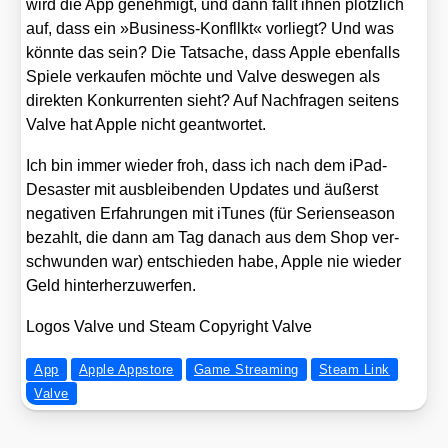
wird die App geneh­migt, und dann fällt ihnen plötz­lich
auf, dass ein »Busi­ness-Kon­fllkt« vor­liegt? Und was
könn­te das sein? Die Tat­sa­che, dass Apple eben­falls
Spie­le ver­kau­fen möch­te und Val­ve des­we­gen als
direk­ten Kon­kur­ren­ten sieht? Auf Nach­fra­gen sei­tens
Val­ve hat Apple nicht geant­wor­tet.
Ich bin immer wie­der froh, dass ich nach dem iPad-
Desas­ter mit aus­blei­ben­den Updates und äußerst
nega­ti­ven Erfah­run­gen mit iTu­nes (für Seri­en­se­a­son
bezahlt, die dann am Tag danach aus dem Shop ver­
schwun­den war) ent­schie­den habe, Apple nie wie­der
Geld hin­ter­her­zu­wer­fen.
Logos Val­ve und Steam Copy­right Val­ve
App
Apple Appstore
Game Streaming
Steam Link
Valve