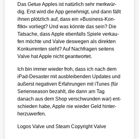
Das Getue App­les ist natür­lich sehr merk­wür­
dig. Erst wird die App geneh­migt, und dann fällt
ihnen plötz­lich auf, dass ein »Busi­ness-Kon­
fllkt« vor­liegt? Und was könn­te das sein? Die
Tat­sa­che, dass Apple eben­falls Spie­le ver­kau­
fen möch­te und Val­ve des­we­gen als direk­ten
Kon­kur­ren­ten sieht? Auf Nach­fra­gen sei­tens
Val­ve hat Apple nicht geant­wor­tet.
Ich bin immer wie­der froh, dass ich nach dem
iPad-Desas­ter mit aus­blei­ben­den Updates und
äußerst nega­ti­ven Erfah­run­gen mit iTu­nes (für
Seri­en­se­a­son bezahlt, die dann am Tag
danach aus dem Shop ver­schwun­den war) ent­
schie­den habe, Apple nie wie­der Geld hin­ter­
her­zu­wer­fen.
Logos Val­ve und Steam Copy­right Val­ve