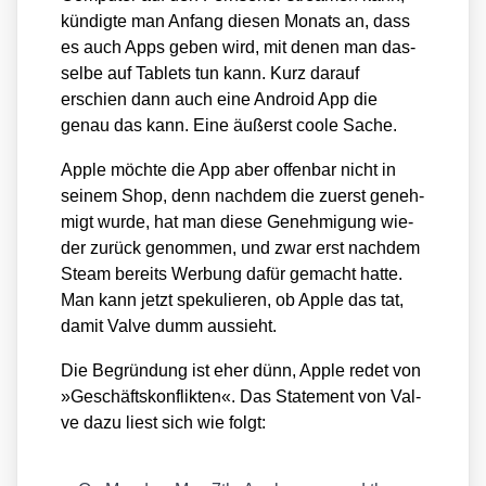
kün­dig­te man Anfang die­sen Monats an, dass
es auch Apps geben wird, mit denen man das­
sel­be auf Tablets tun kann. Kurz dar­auf
erschien dann auch eine Android App die
genau das kann. Eine äußerst coo­le Sache.
Apple möch­te die App aber offen­bar nicht in
sei­nem Shop, denn nach­dem die zuerst geneh­
migt wur­de, hat man die­se Geneh­mi­gung wie­
der zurück genom­men, und zwar erst nach­dem
Steam bereits Wer­bung dafür gemacht hat­te.
Man kann jetzt spe­ku­lie­ren, ob Apple das tat,
damit Val­ve dumm aus­sieht.
Die Begrün­dung ist eher dünn, Apple redet von
»Geschäfts­kon­flik­ten«. Das State­ment von Val­
ve dazu liest sich wie folgt: