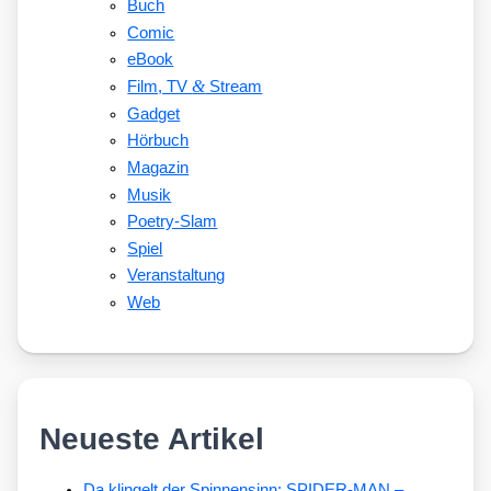
Buch
Comic
eBook
&
Film, TV
Stream
Gadget
Hörbuch
Magazin
Musik
Poetry-Slam
Spiel
Veranstaltung
Web
Neueste Artikel
Da klingelt der Spinnensinn: SPIDER-MAN –