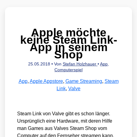
Apple möchte
keine Steam Link-
App in seinem
Shop
25.05.2018
• Von
Stefan Holzhauer
•
App
,
Computerspiel
App
,
Apple Appstore
,
Game Streaming
,
Steam
Link
,
Valve
Steam Link von Val­ve gibt es schon län­ger.
Ursprüng­lich eine Hard­ware, mit deren Hil­fe
man Games aus Val­ves Steam Shop vom
Com­pu­ter auf den Fern­se­her strea­men kann,