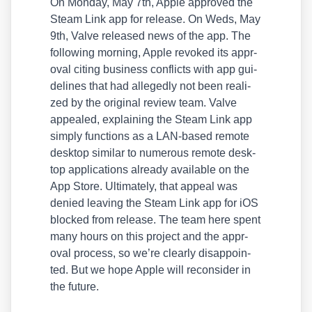
On Mon­day, May 7th, Apple appro­ved the
Steam Link app for release. On Weds, May
9th, Val­ve released news of the app. The
fol­lo­wing mor­ning, Apple revo­ked its appr­
oval citing busi­ness con­flicts with app gui­
de­lines that had alle­gedly not been rea­li­
zed by the ori­gi­nal review team. Val­ve
appea­led, explai­ning the Steam Link app
sim­ply func­tions as a LAN-based remo­te
desk­top simi­lar to num­e­rous remo­te desk­
top appli­ca­ti­ons alre­a­dy available on the
App Store. Ulti­m­ate­ly, that appeal was
denied lea­ving the Steam Link app for iOS
blo­cked from release. The team here spent
many hours on this pro­ject and the appr­
oval pro­cess, so we’­re cle­ar­ly dis­ap­poin­
ted. But we hope Apple will recon­sider in
the future.