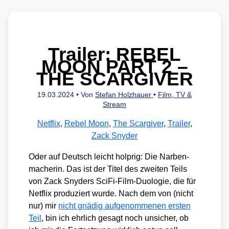
Trailer: REBEL
MOON PART 2 –
THE SCARGIVER
19.03.2024
• Von
Stefan Holzhauer
•
Film, TV &
Stream
Netflix
,
Rebel Moon
,
The Scargiver
,
Trailer
,
Zack Snyder
Oder auf Deutsch leicht holp­rig: Die Nar­ben­
ma­che­rin. Das ist der Titel des zwei­ten Teils
von Zack Sny­ders Sci­Fi-Film-Duo­lo­gie, die für
Net­flix pro­du­ziert wur­de. Nach dem von (nicht
nur) mir
nicht gnä­dig auf­ge­nom­me­nen ers­ten
Teil
, bin ich ehr­lich gesagt noch unsi­cher, ob