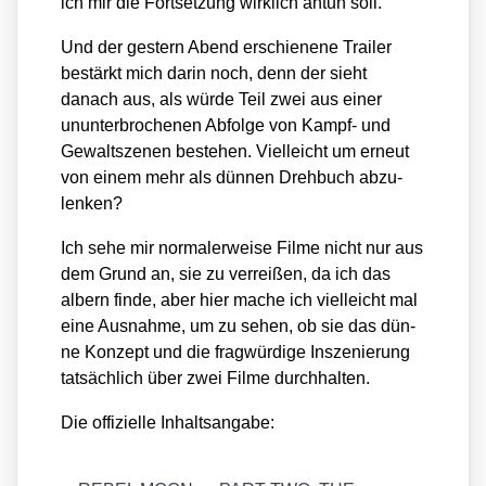
ich mir die Fort­set­zung wirk­lich antun soll.
Und der ges­tern Abend erschie­ne­ne Trai­ler
bestärkt mich dar­in noch, denn der sieht
danach aus, als wür­de Teil zwei aus einer
unun­ter­bro­che­nen Abfol­ge von Kampf- und
Gewalt­sze­nen bestehen. Viel­leicht um erneut
von einem mehr als dün­nen Dreh­buch abzu­
len­ken?
Ich sehe mir nor­ma­ler­wei­se Fil­me nicht nur aus
dem Grund an, sie zu ver­rei­ßen, da ich das
albern fin­de, aber hier mache ich viel­leicht mal
eine Aus­nah­me, um zu sehen, ob sie das dün­
ne Kon­zept und die frag­wür­di­ge Insze­nie­rung
tat­säch­lich über zwei Fil­me durch­hal­ten.
Die offi­zi­el­le Inhalts­an­ga­be: