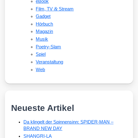
eBook
&
Film, TV
Stream
Gadget
Hörbuch
Magazin
Musik
Poetry-Slam
Spiel
Veranstaltung
Web
Neueste Artikel
Da klingelt der Spinnensinn: SPIDER-MAN –
BRAND NEW DAY
SHANGRI-LA