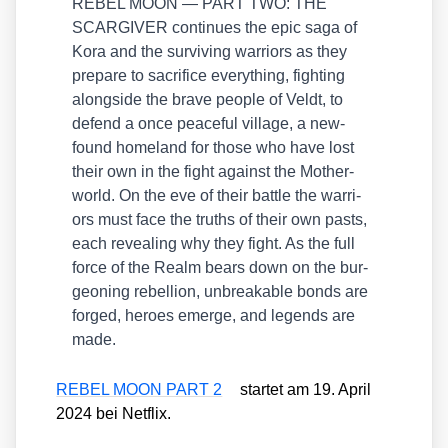
REBEL MOON — PART TWO: THE
SCARGIVER con­ti­nues the epic saga of
Kora and the sur­vi­ving war­ri­ors as they
prepa­re to sacri­fice ever­y­thing, fight­ing
along­side the bra­ve peo­p­le of Veldt, to
defend a once peaceful vil­la­ge, a new­
found home­land for tho­se who have lost
their own in the fight against the Mother­
world. On the eve of their batt­le the war­ri­
ors must face the truths of their own pas­ts,
each reve­al­ing why they fight. As the full
force of the Realm bears down on the bur­
geo­ning rebel­li­on, unbre­aka­ble bonds are
for­ged, heroes emer­ge, and legends are
made.
REBEL MOON PART 2
star­tet am 19. April
2024 bei Net­flix.