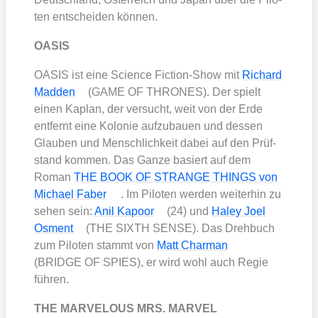
ten ent­schei­den kön­nen.
OASIS
OASIS ist eine Sci­ence Fic­tion-Show mit
Richard
Mad­den
(GAME OF THRONES). Der spielt
einen Kaplan, der ver­sucht, weit von der Erde
ent­fernt eine Kolo­nie auf­zu­bau­en und des­sen
Glau­ben und Mensch­lich­keit dabei auf den Prüf­
stand kom­men. Das Gan­ze basiert auf dem
Roman
THE BOOK OF STRANGE THINGS von
Micha­el Faber
. Im Pilo­ten wer­den wei­ter­hin zu
sehen sein:
Anil Kapo­or
(24) und
Haley Joel
Osment
(THE SIXTH SENSE). Das Dreh­buch
zum Pilo­ten stammt von
Matt Char­man
(BRIDGE OF SPIES), er wird wohl auch Regie
füh­ren.
THE MARVELOUS MRS. MARVEL