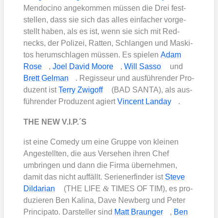
Men­do­ci­no ange­kom­men müs­sen die Drei fest­
stel­len, dass sie sich das alles ein­fa­cher vor­ge­
stellt haben, als es ist, wenn sie sich mit Red­
necks, der Poli­zei, Rat­ten, Schlan­gen und Mas­ki­
tos her­um­schla­gen müs­sen. Es spie­len
Adam
Rose
,
Joel David Moo­re
,
Will Sas­so
und
Brett Gel­man
. Regis­seur und aus­füh­ren­der Pro­
du­zent ist
Ter­ry Zwi­g­off
(BAD SANTA), als aus­
füh­ren­der Pro­du­zent agiert
Vin­cent Land­ay
.
THE NEW V.I.P.´S
ist eine Come­dy um eine Grup­pe von klei­nen
Ange­stell­ten, die aus Ver­se­hen ihren Chef
umbrin­gen und dann die Fir­ma über­neh­men,
damit das nicht auf­fällt. Seri­en­er­fin­der ist
Ste­ve
&
Dil­da­ri­an
(THE LIFE
TIMES OF TIM), es pro­
du­zie­ren Ben Kali­na, Dave New­berg und Peter
Prin­ci­pa­to. Dar­stel­ler sind
Matt Braun­ger
,
Ben