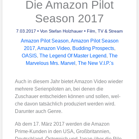
Die Amazon Pilot
Season 2017
7.03.2017
• Von
Stefan Holzhauer
•
Film, TV & Stream
Amazon Pilot Season
,
Amazon Pilot Season
2017
,
Amazon Video
,
Budding Prospects
,
OASIS
,
The Legend Of Master Legend
,
The
Marvelous Mrs. Marvel
,
The New V.I.P.'s
Auch in die­sem Jahr bie­tet Ama­zon Video wie­der
meh­re­re Seri­en­pi­lo­ten an, bei denen die
Zuschau­er ent­schei­den kön­nen und sol­len, wel­
che davon tat­säch­lich pro­du­ziert wer­den wird.
Dar­un­ter auch Gen­re.
Ab dem 17. März 2017 wer­den die Ama­zon
Prime-Kun­den in den USA, Groß­bri­tan­ni­en,
Deutsch­land, Öster­reich und Japan über die Pilo­