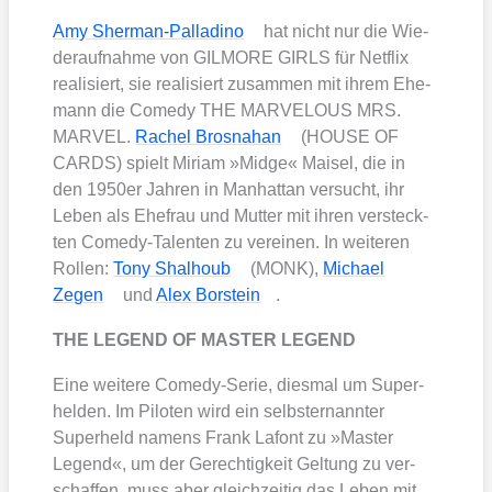
Amy Sher­man-Pal­la­di­no
hat nicht nur die Wie­
der­auf­nah­me von GILMORE GIRLS für Net­flix
rea­li­siert, sie rea­li­siert zusam­men mit ihrem Ehe­
mann die Come­dy THE MARVELOUS MRS.
MARVEL.
Rachel Bros­na­han
(HOUSE OF
CARDS) spielt Miri­am »Midge« Mais­el, die in
den 1950er Jah­ren in Man­hat­tan ver­sucht, ihr
Leben als Ehe­frau und Mut­ter mit ihren ver­steck­
ten Come­dy-Talen­ten zu ver­ei­nen. In wei­te­ren
Rol­len:
Tony Shal­houb
(MONK),
Micha­el
Zegen
und
Alex Borstein
.
THE LEGEND OF MASTER LEGEND
Eine wei­te­re Come­dy-Serie, dies­mal um Super­
hel­den. Im Pilo­ten wird ein selbst­er­nann­ter
Super­held namens Frank Lafont zu »Mas­ter
Legend«, um der Gerech­tig­keit Gel­tung zu ver­
schaf­fen, muss aber gleich­zei­tig das Leben mit