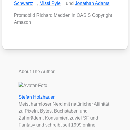
Schwartz
,
Mis­si Pyle
und
Jona­than Adams
.
Pro­mo­bild Richard Mad­den in OASIS Copy­right
Ama­zon
About The Author
Stefan Holzhauer
Meist harmloser Nerd mit natürlicher Affinität
zu Pixeln, Bytes, Buchstaben und
Zahnrädern. Konsumiert zuviel SF und
Fantasy und schreibt seit 1999 online