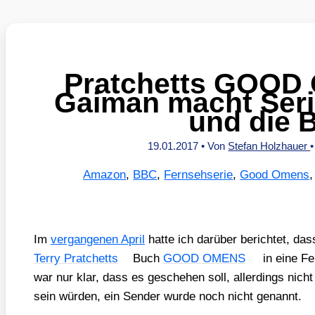
Pratchetts GOOD 
Gaiman macht Seri
und die 
19.01.2017
• Von
Stefan Holzhauer
Amazon
,
BBC
,
Fernsehserie
,
Good Omens
Im
ver­gan­ge­nen April
hat­te ich dar­über berich­tet, da
Ter­ry Prat­chetts
Buch
GOOD OMENS
in eine Fe
war nur klar, dass es gesche­hen soll, aller­dings nicht
sein wür­den, ein Sen­der wur­de noch nicht genannt.