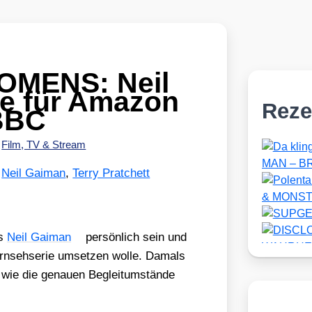
OMENS: Neil
e für Amazon
Reze
BBC
•
Film, TV & Stream
,
Neil Gaiman
,
Terry Pratchett
ss
Neil Gai­man
per­sön­lich sein und
rn­seh­se­rie umset­zen wol­le. Damals
 wie die genau­en Begleit­um­stän­de