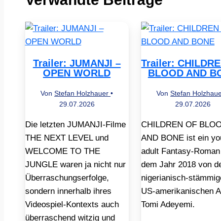
Trailer: JUMANJI –
Trailer: CHILDR
OPEN WORLD
BLOOD AND B
Von
Stefan Holzhauer
•
Von
Stefan Holzhau
29.07.2026
29.07.2026
Die letzten JUMANJI-Filme
CHILDREN OF BLO
THE NEXT LEVEL und
AND BONE ist ein yo
WELCOME TO THE
adult Fantasy-Roman
JUNGLE waren ja nicht nur
dem Jahr 2018 von d
Überraschungserfolge,
nigerianisch-stämmig
sondern innerhalb ihres
US-amerikanischen A
Videospiel-Kontexts auch
Tomi Adeyemi.
überraschend witzig und