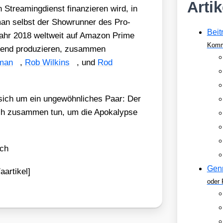
Arti
 Strea­ming­dienst finan­zie­ren wird, in
­man selbst der Show­run­ner des Pro­
Beit
hr 2018 welt­weit auf Ama­zon Prime
Komm
rend pro­du­zie­ren, zusam­men
­man
,
Rob Wil­kins
, und
Rod
um ein unge­wöhn­li­ches Paar: Der
ch zusam­men tun, um die Apo­ka­lyp­se
rch
Gen
aartikel]
oder 