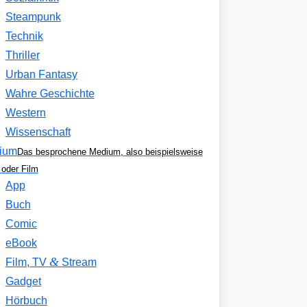
Steampunk
Technik
Thriller
Urban Fantasy
Wahre Geschichte
Western
Wissenschaft
ium
Das besprochene Medium, also beispielsweise
oder Film
App
Buch
Comic
eBook
&
Film, TV
Stream
Gadget
Hörbuch