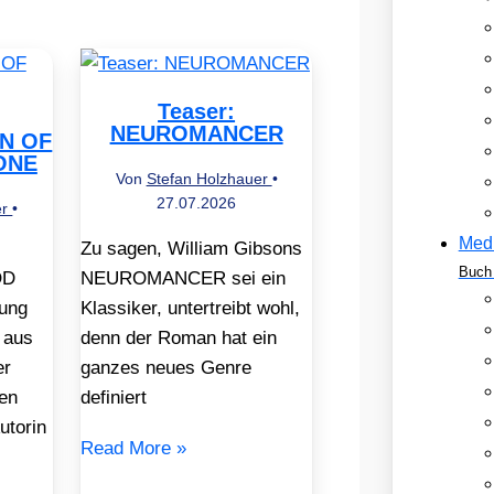
Teaser:
NEUROMANCER
EN OF
ONE
Von
Stefan Holzhauer
•
27.07.2026
er
•
Med
Zu sagen, William Gibsons
Buch 
OD
NEUROMANCER sei ein
ung
Klassiker, untertreibt wohl,
 aus
denn der Roman hat ein
er
ganzes neues Genre
en
definiert
utorin
Read More »