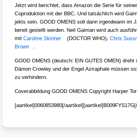
Jetzt wird berich­tet, dass Ama­zon die Serie für sei­nen
Copro­duk­ti­on mit der BBC. Und tat­säch­lich wird Gai
jekts sein. GOOD OMENS soll dann irgend­wann im Ja
bereit gestellt wer­den. Neil Gai­man wird auch aus­füh­
mit
Caro­li­ne Skin­ner
(DOCTOR WHO),
Chris Suss
Brown
.
GOOD OMENS (deutsch: EIN GUTES OMEN) dreht sich 
Dämon Crow­ley und der Engel Azi­ra­pha­le müs­sen si
zu ver­hin­dern.
Cover­ab­bil­dung GOOD OMENS Copy­right Har­per To
[aartikel]0060853980[/aartikel][aartikel]B009FYS17G[/