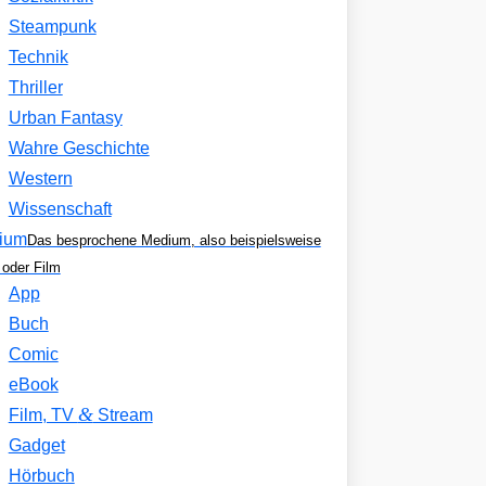
Steampunk
Technik
Thriller
Urban Fantasy
Wahre Geschichte
Western
Wissenschaft
ium
Das besprochene Medium, also beispielsweise
oder Film
App
Buch
Comic
eBook
&
Film, TV
Stream
Gadget
Hörbuch