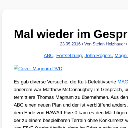
Mal wieder im Ges
23.09.2016
• Von
Stefan Holzhauer
ABC
,
Fortsetzung
,
John Rogers
,
Magn
Es gab diver­se Ver­su­che, die Kult-Detek­tiv­se­rie
MAG
ande­rem war Matthew McCo­n­aug­hey im Gespräch, um d
termitt­lers Tho­mas Magnum zu über­neh­men. Aus den P
ABC einen neu­en Plan und der ist ver­blüf­fend ander
dem Ende von HAWAII Five‑0 kam es den Mäch­ti­gen w
der zu einem bespiel­ba­ren Ter­rain ohne Kon­kur­renz