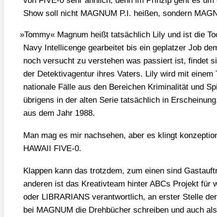
von FIVE‑0 sehr ähn­lich, denn im Prin­zip geht es um 
Show soll nicht MAGNUM P.I. hei­ßen, son­dern MA
»
Tom­my« Magnum heißt tat­säch­lich Lily und ist die To
Navy Intel­li­cen­ge gear­bei­tet bis ein geplat­zer Job d
noch ver­sucht zu ver­ste­hen was pas­siert ist, fin­det s
der Detek­tiv­agen­tur ihres Vaters. Lily wird mit einem 
na­tio­na­le Fäl­le aus den Berei­chen Kri­mi­na­li­tät und Sp
übri­gens in der alten Serie tat­säch­lich in Erschei­nung,
aus dem Jahr 1988.
Man mag es mir nach­se­hen, aber es klingt kon­zep­tio­n
HAWAII FIVE‑0.
Klap­pen kann das trotz­dem, zum einen sind Gast­auf­tr
ande­ren ist das Krea­tiv­team hin­ter ABCs Pro­jekt für 
oder LIBRARIANS ver­ant­wort­lich, an ers­ter Stel­le de
bei MAGNUM die Dreh­bü­cher schrei­ben und auch als au