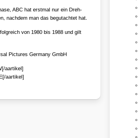
Pha­se, ABC hat erst­mal nur ein Dreh­
­ken, nach­dem man das begut­ach­tet hat.
olg­reich von 1980 bis 1988 und gilt
­sal Pic­tures Ger­ma­ny GmbH
/aartikel]
[/aartikel]