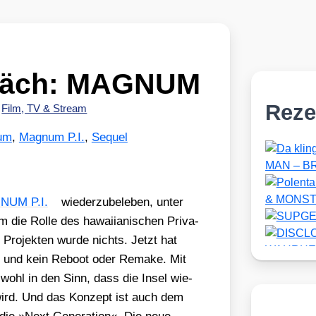
präch: MAGNUM
Reze
•
Film, TV & Stream
um
,
Magnum P.I.
,
Sequel
NUM P.I.
wie­der­zu­be­le­ben, unter
ie Rol­le des hawai­ia­ni­schen Pri­va­
ro­jek­ten wur­de nichts. Jetzt hat
s, und kein Reboot oder Remake. Mit
ohl in den Sinn, dass die Insel wie­
 wird. Und das Kon­zept ist auch dem