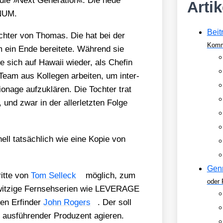
die »Next Gene­ra­ti­on«. Die neue
Arti
GNUM.
Beit
ch­ter von Tho­mas. Die hat bei der
Komm
em ein Ende berei­te­te. Wäh­rend sie
ie sich auf Hawaii wie­der, als Che­fin
Team aus Kol­le­gen arbei­ten, um inter­
io­na­ge auf­zu­klä­ren. Die Toch­ter trat
 und zwar in der aller­letz­ten Fol­ge
ell tat­säch­lich wie eine Kopie von
Gen
it­te von
Tom Selleck
mög­lich, zum
oder 
wit­zi­ge Fern­seh­se­ri­en wie LEVERAGE
ren Erfin­der
John Rogers
. Der soll
s­füh­ren­der Pro­du­zent agie­ren.