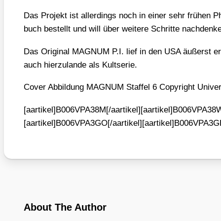
Das Pro­jekt ist aller­dings noch in einer sehr frü­hen 
buch bestellt und will über wei­te­re Schrit­te nach­den
Das Ori­gi­nal MAGNUM P.I. lief in den USA äußerst erf
auch hier­zu­lan­de als Kult­se­rie.
Cover Abbil­dung MAGNUM Staf­fel 6 Copy­right Uni­ver
[aartikel]B006VPA38M[/aartikel][aartikel]B006VPA38W[
[aartikel]B006VPA3GO[/aartikel][aartikel]B006VPA3GE
About The Author