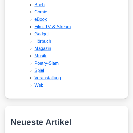
Buch
Comic
eBook
&
Film, TV
Stream
Gadget
Hörbuch
Magazin
Musik
Poetry-Slam
Spiel
Veranstaltung
Web
Neueste Artikel