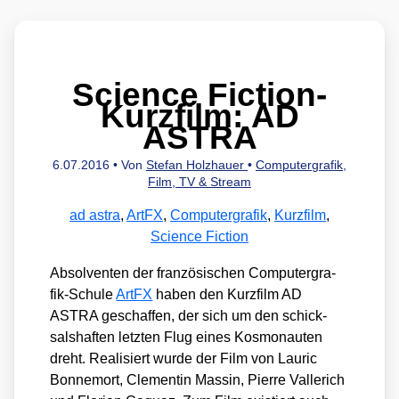
Science Fiction-
Kurzfilm: AD
ASTRA
6.07.2016
• Von
Stefan Holzhauer
•
Computergrafik
,
Film, TV & Stream
ad astra
,
ArtFX
,
Computergrafik
,
Kurzfilm
,
Science Fiction
Absol­ven­ten der fran­zö­si­schen Com­pu­ter­gra­
fik-Schu­le
Art­FX
haben den Kurz­film AD
ASTRA geschaf­fen, der sich um den schick­
sals­haf­ten letz­ten Flug eines Kos­mo­nau­ten
dreht. Rea­li­siert wur­de der Film von Lau­ric
Bon­ne­mort, Cle­men­tin Mas­sin, Pierre Val­le­rich