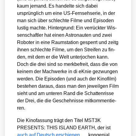
kaum jemand. Es han­del­te sich dabei
ursprüng­lich um eine US-Fern­seh­se­rie, in der
man sich über schlech­te Fil­me und Epi­so­den
lus­tig mach­te. Hin­ter­grund: Ein ver­rück­ter Wis­
sen­schaft­ler hat einen Astro­nau­ten und zwei
Robo­ter in eine Raum­sta­ti­on gesperrt und zeitg
ihnen schlech­te Fil­me, um den Strei­fen zu fin­
den, mit dem er die Welt unter­jo­chen kann.
Doch die drei sind so merk­be­freit, dass die von
kei­nem der Mach­wer­ke in di eKnie gezwun­gen
wer­den. Die Epi­so­den (und auch der Kino­film)
bestehen dar­aus, dass man den jeweil­gen Film
sieht und am unte­ren Rand die Schat­ten­ris­se
der Drei, die die Gescheh­nis­se mit­kom­men­tie­
ren.
Die Kino­fas­sung trägt den Titel MST3K
PRESENTS: THIS ISLAND EARTH, der ist
auch auf Deutsch erschie­nen
, kon­ge­ni­al