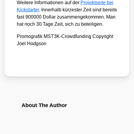
Wei­te­re Infor­ma­tio­nen auf der
Pro­jekt­sei­te bei
Kick­star­ter
. Inner­halb kür­zes­ter Zeit sind bereits
fast 900000 Dol­lar zusam­men­ge­kom­men. Man
hat noch 30 Tage Zeit, sich zu betei­li­gen.
Pro­mo­gra­fik MST3K-Crowd­fun­ding Copy­right
Joel Hodgson
About The Author