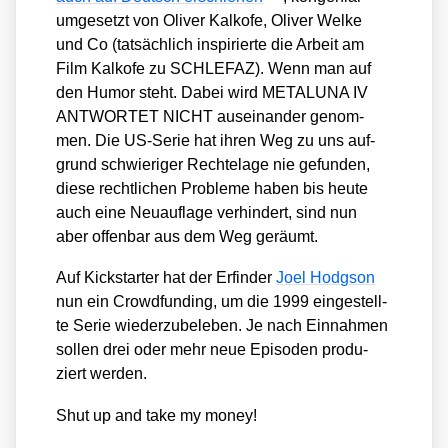
umge­setzt von Oli­ver Kalk­ofe, Oli­ver Wel­ke
und Co (tat­säch­lich inspi­rier­te die Arbeit am
Film Kalk­ofe zu SCHLEFAZ). Wenn man auf
den Humor steht. Dabei wird METALUNA IV
ANTWORTET NICHT aus­ein­an­der genom­
men. Die US-Serie hat ihren Weg zu uns auf­
grund schwie­ri­ger Rech­te­la­ge nie gefun­den,
die­se recht­li­chen Pro­ble­me haben bis heu­te
auch eine Neu­auf­la­ge ver­hin­dert, sind nun
aber offen­bar aus dem Weg geräumt.
Auf Kick­star­ter hat der Erfin­der
Joel Hodgson
nun ein Crowd­fun­ding, um die 1999 ein­ge­stell­
te Serie wie­der­zu­be­le­ben. Je nach Ein­nah­men
sol­len drei oder mehr neue Epi­so­den pro­du­
ziert wer­den.
Shut up and take my money!