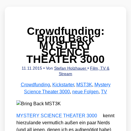
Crowdfunding:
Bring Back
MYSTERY
SCIENCE
THEATER 3000
11.11.2015
• Von
Stefan Holzhauer
•
Film, TV &
Stream
Crowdfunding
,
Kickstarter
,
MST3K
,
Mystery
Science Theater 3000
,
neue Folgen
,
TV
MYSTERY SCIENCE THEATER 3000
kennt
hier­zu­lan­de ver­mut­lich außen ein paar Nerds
(und all jenen, denen ich es auf­ge­nö­tigt habe)