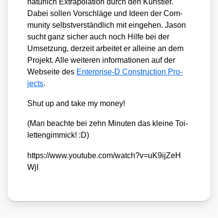
natür­lich Extra­po­la­ti­on durch den Künst­ler.
Dabei sol­len Vor­schlä­ge und Ideen der Com­
mu­ni­ty selbst­ver­ständ­lich mit ein­ge­hen. Jason
sucht ganz sicher auch noch Hil­fe bei der
Umset­zung, der­zeit arbei­tet er allei­ne an dem
Pro­jekt. Alle wei­te­ren infor­ma­tio­nen auf der
Web­sei­te des
Enterprise‑D Con­s­truc­tion Pro­
jects
.
Shut up and take my money!
(Man beach­te bei zehn Minu­ten das klei­ne Toi­
let­ten­gim­mick! :D)
https://​www​.you​tube​.com/​w​a​t​c​h​?​v​=​u​K​9​i​j​Z​e​H​
WjI