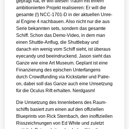
geprägt hat, er will die­sen Traum mit einem
ambi­tio­nier­ten Pro­jekt rea­li­sie­ren: Er will die
gesam­te (!) NCC-1701‑D in der aktu­el­len Unre­
al Engi­ne 4 nach­bau­en. Also nicht nur die aus
Serie bekann­ten sets, son­dern das gesam­te
Schiff. Schon das Demo-Video, in dem man
einen Shut­tle-Anflug, die Shut­tle­bay und
danach ein wenig vom Schiff sieht, ist über­aus
eye­can­dy und beein­dru­ckend. Jason sieht das
Gan­ze wie eine Art Muse­um. Geplant ist eine
Finan­zie­rung des epi­schen Unter­fan­gens
durch Crowd­fun­ding via Kick­star­ter und Patre­
on, dabei soll das Gan­ze auch eine Umset­zung
für die Ocu­lus Rift erhal­ten. Nerd­gasm!
Die Umset­zung des Innen­le­bens des Raum­
schiffs basiert zum einen auf den offi­zi­el­len
Blue­prints von Rick Stern­bach, den inof­fi­zi­el­len
Riss­zeich­nun­gen von Ed White und zuletzt