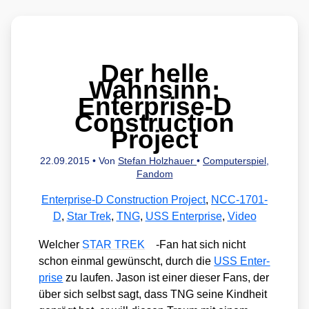
Der helle
Wahnsinn:
Enterprise‑D
Construction
Project
22.09.2015
• Von
Stefan Holzhauer
•
Computerspiel
,
Fandom
Enterprise-D Construction Project
,
NCC-1701-
D
,
Star Trek
,
TNG
,
USS Enterprise
,
Video
Wel­cher
STAR TREK
-Fan hat sich nicht
schon ein­mal gewünscht, durch die
USS Enter­
pri­se
zu lau­fen. Jason ist einer die­ser Fans, der
über sich selbst sagt, dass TNG sei­ne Kind­heit