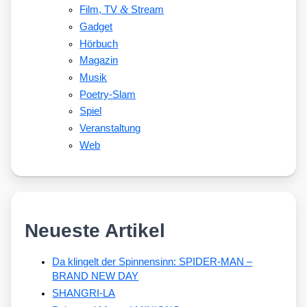
&
Film, TV
Stream
Gadget
Hörbuch
Magazin
Musik
Poetry-Slam
Spiel
Veranstaltung
Web
Neueste Artikel
Da klingelt der Spinnensinn: SPIDER-MAN –
BRAND NEW DAY
SHANGRI-LA