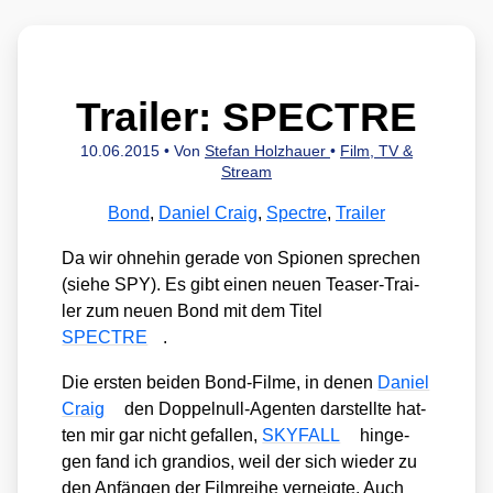
Trailer: SPECTRE
10.06.2015
• Von
Stefan Holzhauer
•
Film, TV &
Stream
Bond
,
Daniel Craig
,
Spectre
,
Trailer
Da wir ohne­hin gera­de von Spio­nen spre­chen
(sie­he SPY). Es gibt einen neu­en Teaser-Trai­
ler zum neu­en Bond mit dem Titel
SPECTRE
.
Die ers­ten bei­den Bond-Fil­me, in denen
Dani­el
Craig
den Dop­pel­null-Agen­ten dar­stell­te hat­
ten mir gar nicht gefal­len,
SKYFALL
hin­ge­
gen fand ich gran­di­os, weil der sich wie­der zu
den Anfän­gen der Film­rei­he ver­neig­te. Auch