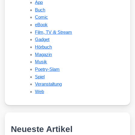
App
Buch
Comic
eBook
&
Film, TV
Stream
Gadget
Hörbuch
Magazin
Musik
Poetry-Slam
Spiel
Veranstaltung
Web
Neueste Artikel