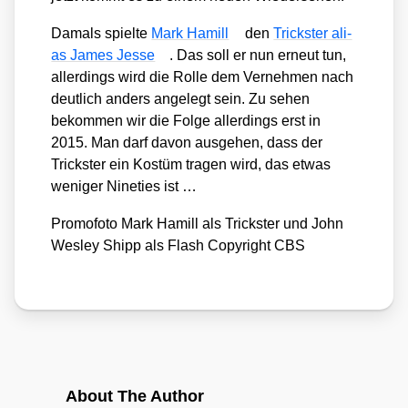
Damals spiel­te
Mark Hamill
den
Tricks­ter ali­
as James Jes­se
. Das soll er nun erneut tun,
aller­dings wird die Rol­le dem Ver­neh­men nach
deut­lich anders ange­legt sein. Zu sehen
bekom­men wir die Fol­ge aller­dings erst in
2015. Man darf davon aus­ge­hen, dass der
Tricks­ter ein Kos­tüm tra­gen wird, das etwas
weni­ger Nine­ties ist …
Pro­mo­fo­to Mark Hamill als Tricks­ter und John
Wes­ley Shipp als Flash Copy­right CBS
About The Author