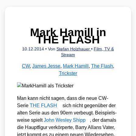
Mark Hamill in
THE FLASH
10.12.2014
• Von
Stefan Holzhauer
•
Film, TV &
Stream
CW
,
James Jesse
,
Mark Hamill
,
The Flash
,
Trickster
Man kann nicht sagen, dass die neue CW-
Serie
THE FLASH
sich nicht gegen­über der
alten Serie aus den 90ern ver­beugt. Bei­spiels­
wei­se spielt
John Wes­ley Shipp
, der damals
die Haupt­fi­gur ver­kör­per­te, Bar­ry All­ans Vater,
jetzt kommt es zu einem neu­en Wie­der­se­hen.