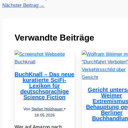
Nächster Beitrag
→
Verwandte Beiträge
BuchKnall – Das neue
kuratierte SciFi-
Lexikon für
Gericht unters
deutschsprachige
Weimer
Science Fiction
Extremismus
Behauptung ge
Von
Stefan Holzhauer
•
Berliner
18.05.2026
Buchhandlu
Wer auf Amazon nach