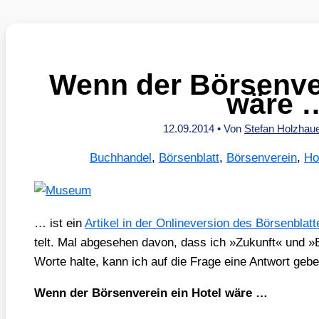
Wenn der Börsenver
wäre 
12.09.2014
• Von
Stefan Holzhau
Buchhandel
,
Börsenblatt
,
Börsenverein
,
Ho
… ist ein
Arti­kel in der Onlin­ever­si­on des Bör­sen­blat­
telt. Mal abge­se­hen davon, dass ich »Zukunft« und »Bör­
Wor­te hal­te, kann ich auf die Fra­ge eine Ant­wort gebe
Wenn der Bör­sen­ver­ein ein Hotel wäre …