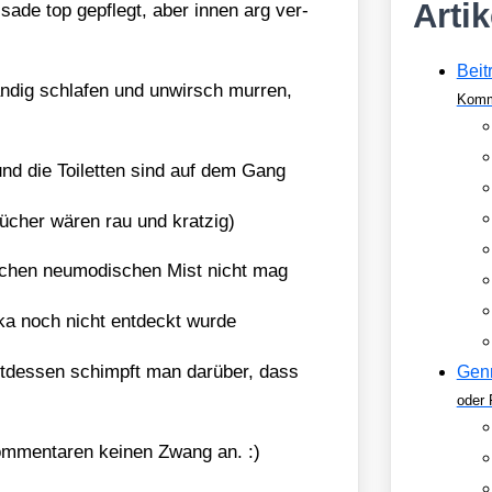
Arti
a­de top gepflegt, aber innen arg ver­
Beit
än­dig schla­fen und unwirsch mur­ren,
Komm
nd die Toi­let­ten sind auf dem Gang
­cher wären rau und krat­zig)
­chen neu­mo­di­schen Mist nicht mag
ka noch nicht ent­deckt wur­de
tt­des­sen schimpft man dar­über, dass
Gen
oder 
m­men­ta­ren kei­nen Zwang an. :)