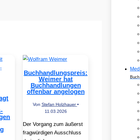
Med
Buchhandlungspreis:
Buch 
Weimer hat
Buchhandlungen
offenbar angelogen
agt
Von
Stefan Holzhauer
•
-
11.03.2026
gen
Der Vorgang zum äußerst
ng
fragwürdigen Ausschluss