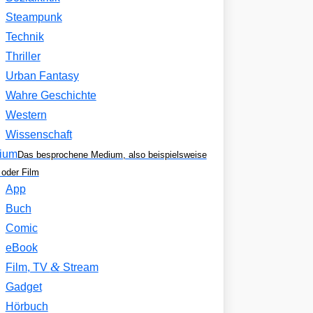
Steampunk
Technik
Thriller
Urban Fantasy
Wahre Geschichte
Western
Wissenschaft
ium
Das besprochene Medium, also beispielsweise
oder Film
App
Buch
Comic
eBook
&
Film, TV
Stream
Gadget
Hörbuch