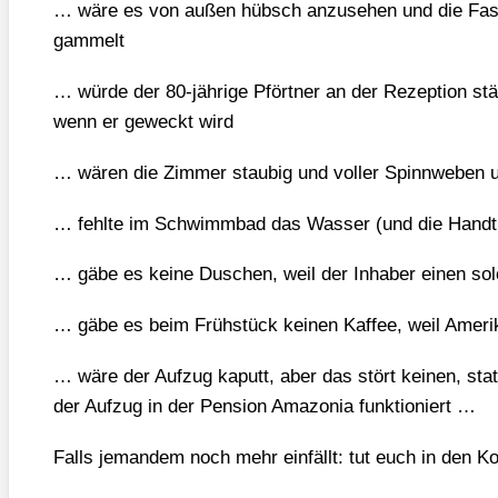
… wäre es von außen hübsch anzu­se­hen und die Fas­s
gam­melt
… wür­de der 80-jäh­ri­ge Pfört­ner an der Rezep­ti­on st
wenn er geweckt wird
… wären die Zim­mer stau­big und vol­ler Spinn­we­ben u
… fehl­te im Schwimm­bad das Was­ser (und die Hand­tü
… gäbe es kei­ne Duschen, weil der Inha­ber einen sol
… gäbe es beim Früh­stück kei­nen Kaf­fee, weil Ame­ri­
… wäre der Auf­zug kaputt, aber das stört kei­nen, sta
der Auf­zug in der Pen­si­on Ama­zo­nia funk­tio­niert …
Falls jeman­dem noch mehr ein­fällt: tut euch in den Ko