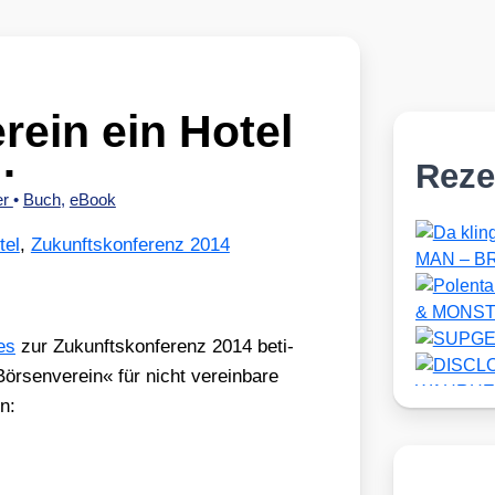
ein ein Hotel
…
Reze
er
•
Buch
,
eBook
tel
,
Zukunftskonferenz 2014
tes
zur Zukunfts­kon­fe­renz 2014 beti­
sen­ver­ein« für nicht ver­ein­ba­re
n: