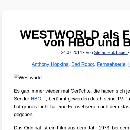
WESTWORLD als Fe
von HBO und 
24.07.2014
• Von
Stefan Holzhauer
Anthony Hopkins
,
Bad Robot
,
Fernsehserie
,
Es gab immer wie­der mal Gerüch­te, die haben sich jet
Sen­der
HBO
, berühmt gewor­den durch sei­ne TV-F
hat grü­nes Licht für eine Fern­seh­se­rie nach dem kla
gege­ben.
Das Ori­gi­nal ist ein Film aus dem Jahr 1973, bei