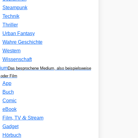
Steampunk
Technik
Thriller
Urban Fantasy
Wahre Geschichte
Western
Wissenschaft
ium
Das besprochene Medium, also beispielsweise
oder Film
App
Buch
Comic
eBook
&
Film, TV
Stream
Gadget
Hörbuch