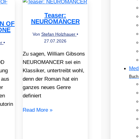
Teaser:
NEUROMANCER
EN OF
ONE
Von
Stefan Holzhauer
•
27.07.2026
er
•
Zu sagen, William Gibsons
OD
NEUROMANCER sei ein
Med
ung
Klassiker, untertreibt wohl,
Buch 
 aus
denn der Roman hat ein
er
ganzes neues Genre
en
definiert
utorin
Read More »