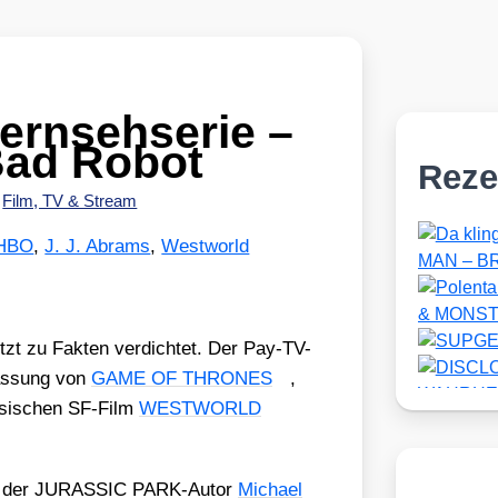
rnsehserie –
Bad Robot
Reze
•
Film, TV & Stream
HBO
,
J. J. Abrams
,
Westworld
zt zu Fak­ten ver­dich­tet. Der Pay-TV-
as­sung von
GAME OF THRONES
,
s­si­schen SF-Film
WESTWORLD
 dem der JURASSIC PARK-Autor
Micha­el