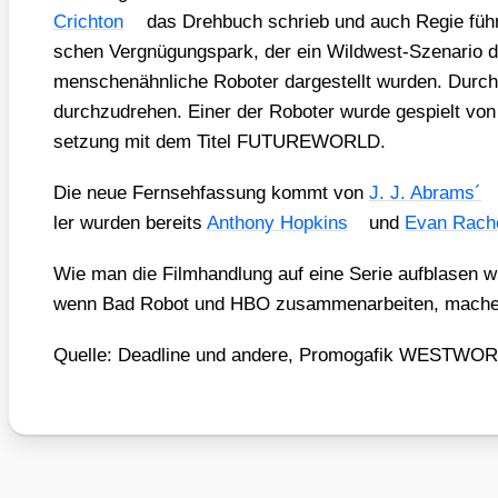
Crich­ton
das Dreh­buch schrieb und auch Regie führ­te.
schen Ver­gnü­gungs­park, der ein Wild­west-Sze­na­rio
men­schen­ähn­li­che Robo­ter dar­ge­stellt wur­den. Durch
durch­zu­dre­hen. Einer der Robo­ter wur­de gespielt vo
set­zung mit dem Titel FUTUREWORLD.
Die neue Fern­seh­fas­sung kommt von
J. J. Abrams´
ler wur­den bereits
Antho­ny Hop­kins
und
Evan Rach
Wie man die Film­hand­lung auf eine Serie auf­bla­sen wi
wenn Bad Robot und HBO zusam­men­ar­bei­ten, mache 
Quel­le: Dead­line und ande­re, Pro­mo­ga­fik WESTW