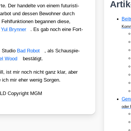
Arti
 Der han­del­te von einem futu­ris­ti­
 dar­bot und des­sen Bewoh­ner durch
Beit
 Fehl­funk­tio­nen began­nen die­se,
Komm
n
Yul Bryn­ner
. Es gab noch eine Fort­
Stu­dio
Bad Robot
, als Schau­spie­
el Wood
bestä­tigt.
ll, ist mir noch nicht ganz klar, aber
ich mir eher wenig Sor­gen.
ORLD Copy­right MGM
Gen
oder 