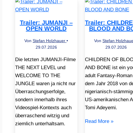
Trailer: JUMANJI –
Trailer: CHILDR
OPEN WORLD
BLOOD AND B
Von
Stefan Holzhauer
•
Von
Stefan Holzhau
29.07.2026
29.07.2026
Die letzten JUMANJI-Filme
CHILDREN OF BLO
THE NEXT LEVEL und
AND BONE ist ein yo
WELCOME TO THE
adult Fantasy-Roman
JUNGLE waren ja nicht nur
dem Jahr 2018 von d
Überraschungserfolge,
nigerianisch-stämmig
sondern innerhalb ihres
US-amerikanischen A
Videospiel-Kontexts auch
Tomi Adeyemi.
überraschend witzig und
Read More »
ziemlich unterhaltsam.