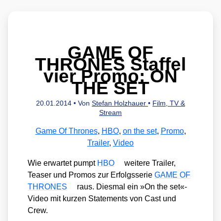
GAME OF
THRONES Staffel
vier Promo: ON
THE SET
20.01.2014
• Von
Stefan Holzhauer
•
Film, TV &
Stream
Game Of Thrones
,
HBO
,
on the set
,
Promo
,
Trailer
,
Video
Wie erwar­tet pumpt
HBO
wei­te­re Trai­ler,
Teaser und Pro­mos zur Erfolgs­se­rie
GAME OF
THRONES
raus. Dies­mal ein »On the set«-
Video mit kur­zen State­ments von Cast und
Crew.