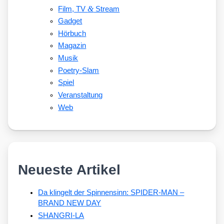
&
Film, TV
Stream
Gadget
Hörbuch
Magazin
Musik
Poetry-Slam
Spiel
Veranstaltung
Web
Neueste Artikel
Da klingelt der Spinnensinn: SPIDER-MAN –
BRAND NEW DAY
SHANGRI-LA