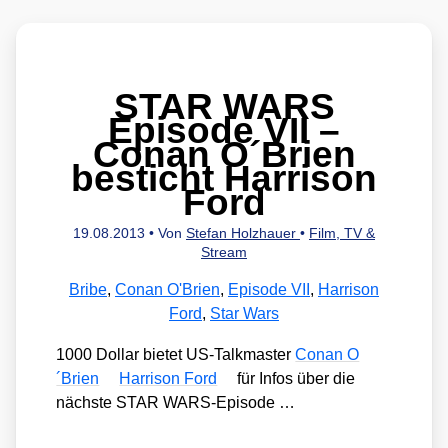
STAR WARS
Episode VII –
Conan O´Brien
besticht Harrison
Ford
19.08.2013
• Von
Stefan Holzhauer
•
Film, TV &
Stream
Bribe
,
Conan O'Brien
,
Episode VII
,
Harrison
Ford
,
Star Wars
1000 Dol­lar bie­tet US-Talk­mas­ter
Conan O
´Brien
Har­ri­son Ford
für Infos über die
nächs­te STAR WARS-Epi­so­de …