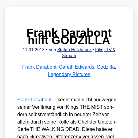
Frank Darabont
hilft GODZILLA
11.01.2013
• Von
Stefan Holzhauer
•
Film, TV &
Stream
Frank Darabont
,
Gareth Edwards
,
Godzilla
,
Legendary Pictures
Frank Darabont
kennt man nicht nur wegen
sei­ner Ver­fil­mung von Kings THE MIST son­
dern selbst­ver­ständ­lich in neue­rer Zeit vor
allem durch sei­ne Rol­le als Chef der Unto­ten-
Serie THE WALKING DEAD. Die­se hat­te er
nach »krea­ti­ven Dif­fe­ren­zen« ver­las­sen, viel­