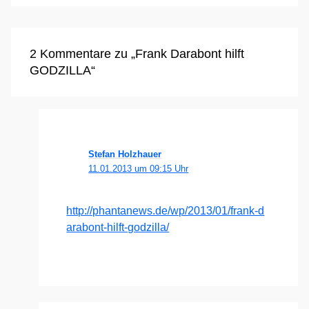
2 Kommentare zu „Frank Darabont hilft
GODZILLA“
Stefan Holzhauer
11.01.2013 um 09:15 Uhr
http://​phan​ta​news​.de/​w​p​/​2​0​1​3​/​0​1​/​f​r​a​n​k​-​d​
a​r​a​b​o​n​t​-​h​i​l​f​t​-​g​o​d​z​i​l​la/