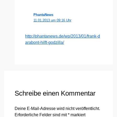
PhantaNews
11.01.2013 um 09:16 Uhr
http://​phan​ta​news​.de/​w​p​/​2​0​1​3​/​0​1​/​f​r​a​n​k​-​d​
a​r​a​b​o​n​t​-​h​i​l​f​t​-​g​o​d​z​i​l​la/
Schreibe einen Kommentar
Deine E-Mail-Adresse wird nicht veröffentlicht.
Erforderliche Felder sind mit
*
markiert