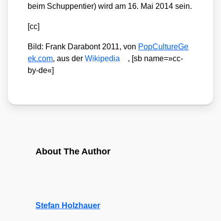
beim Schup­pen­tier) wird am 16. Mai 2014 sein.
[cc]
Bild: Frank Darabont 2011, von
Pop​Cul​tu​re​Ge​
ek​.com
, aus der
Wiki­pe­dia
, [sb name=»cc-
by-de«]
About The Author
Stefan Holzhauer