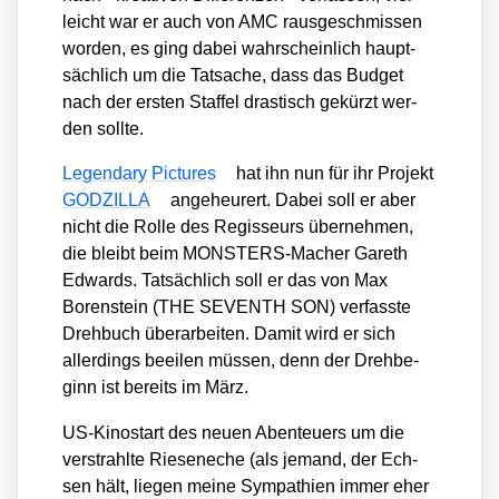
leicht war er auch von AMC raus­ge­schmis­sen
wor­den, es ging dabei wahr­schein­lich haupt­
säch­lich um die Tat­sa­che, dass das Bud­get
nach der ers­ten Staf­fel dras­tisch gekürzt wer­
den soll­te.
Legen­da­ry Pic­tures
hat ihn nun für ihr Pro­jekt
GODZILLA
ange­heu­rert. Dabei soll er aber
nicht die Rol­le des Regis­seurs über­neh­men,
die bleibt beim MONS­TERS-Macher Gareth
Edwards. Tat­säch­lich soll er das von Max
Boren­stein (THE SEVENTH SON) ver­fass­te
Dreh­buch über­ar­bei­ten. Damit wird er sich
aller­dings beei­len müs­sen, denn der Dreh­be­
ginn ist bereits im März.
US-Kino­start des neu­en Aben­teu­ers um die
ver­strahl­te Rie­sen­e­che (als jemand, der Ech­
sen hält, lie­gen mei­ne Sym­pa­thien immer eher