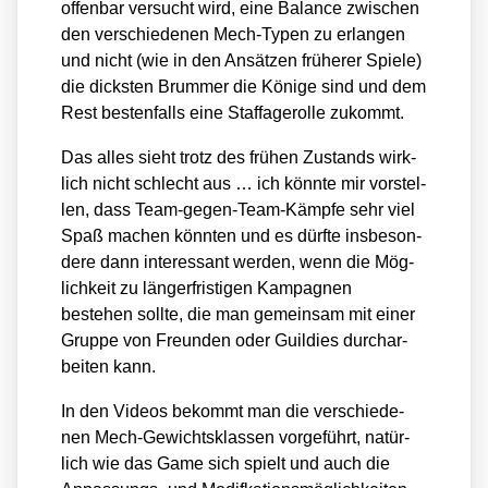
offen­bar ver­sucht wird, eine Balan­ce zwi­schen
den ver­schie­de­nen Mech-Typen zu erlan­gen
und nicht (wie in den Ansät­zen frü­he­rer Spie­le)
die dicks­ten Brum­mer die Köni­ge sind und dem
Rest bes­ten­falls eine Staf­fa­ge­rol­le zukommt.
Das alles sieht trotz des frü­hen Zustands wirk­
lich nicht schlecht aus … ich könn­te mir vor­stel­
len, dass Team-gegen-Team-Kämp­fe sehr viel
Spaß machen könn­ten und es dürf­te ins­be­son­
de­re dann inter­es­sant wer­den, wenn die Mög­
lich­keit zu län­ger­fris­ti­gen Kam­pa­gnen
bestehen soll­te, die man gemein­sam mit einer
Grup­pe von Freun­den oder Guil­dies durch­ar­
bei­ten kann.
In den Vide­os bekommt man die ver­schie­de­
nen Mech-Gewichts­klas­sen vor­ge­führt, natür­
lich wie das Game sich spielt und auch die