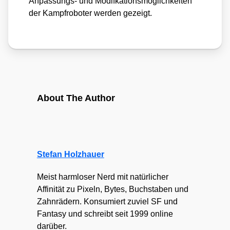
Anpas­sungs- und Modif­kat­i­ons­mög­lich­kei­ten
der Kampf­ro­bo­ter wer­den gezeigt.
About The Author
Stefan Holzhauer
Meist harmloser Nerd mit natürlicher
Affinität zu Pixeln, Bytes, Buchstaben und
Zahnrädern. Konsumiert zuviel SF und
Fantasy und schreibt seit 1999 online
darüber.