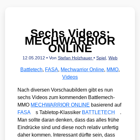
Sechs Videos:
MECHWARRIOR
ONLINE
12.05.2012
• Von
Stefan Holzhauer
•
Spiel
,
Web
Battletech
,
FASA
,
Mechwarrior Online
,
MMO
,
Videos
Nach diver­sen Vor­schau­bil­dern gibt es nun
sechs Vide­os zum kom­men­den Batt­le­mech-
MMO
MECHWARRIOR ONLINE
basie­rend auf
FASA
s Table­top-Klas­si­ker
BATTLETECH
.
Man soll­te dar­an den­ken, dass das alles frü­he
Ein­drü­cke sind und die­se noch rela­tiv unfer­tig
daher kom­men. Inter­es­sant dürf­te sein, dass