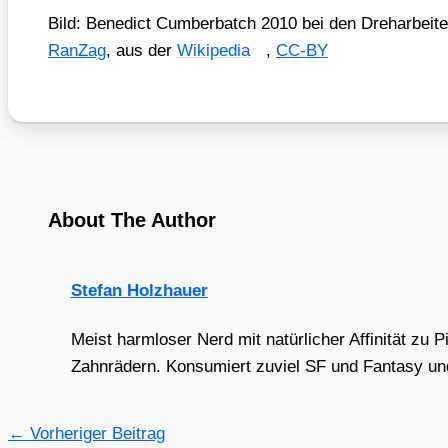
Bild: Bene­dict Cum­ber­batch 2010 bei den Dreh­ar­b
RanZ­ag
, aus der
Wiki­pe­dia
,
CC-BY
About The Author
Stefan Holzhauer
Meist harmloser Nerd mit natürlicher Affinität zu 
Zahnrädern. Konsumiert zuviel SF und Fantasy und 
←
Vorheriger Beitrag