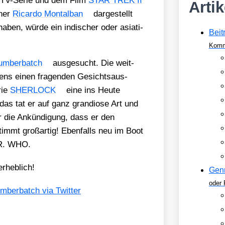
r TV-Serie und dem Film
STAR TREK II
Arti
­ner
Ricar­do Mon­tal­ban
dar­ge­stellt
haben, wür­de ein indi­scher oder asia­ti­
Beit
Komm
um­ber­batch
aus­ge­sucht. Die weit­
ens einen fra­gen­den Gesichts­aus­
rie
SHERLOCK
eine ins Heu­te
 das tat er auf ganz gran­dio­se Art und
 die Ankün­di­gung, dass er den
immt groß­ar­tig! Eben­falls neu im Boot
DR. WHO.
erheb­lich!
Gen
oder 
m­ber­batch via Twit­ter