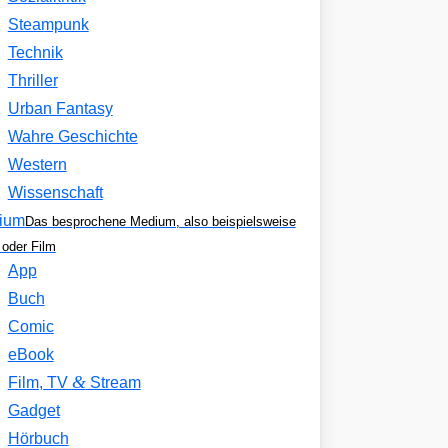
Steampunk
Technik
Thriller
Urban Fantasy
Wahre Geschichte
Western
Wissenschaft
ium
Das besprochene Medium, also beispielsweise
oder Film
App
Buch
Comic
eBook
&
Film, TV
Stream
Gadget
Hörbuch