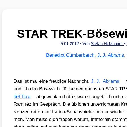
STAR TREK-Bösewic
5.01.2012
• Von
Stefan Holzhauer
•
Benedict Cumberbatch
,
J. J. Abrams
,
Das ist mal eine freu­di­ge Nach­richt.
J. J. Abrams
h
end­lich den Böse­wicht für sei­nen nächs­ten STAR T
del Toro
abge­wun­ken hat­te, waren angeb­lich unter 
Rami­rez im Gespräch. Die übli­chen unter­rich­te­ten Krei
Kon­zen­tra­ti­on auf Lati­no-Schau­spie­ler immer wie
men. Man muss sich fra­gen war­um, immer­hin stamm