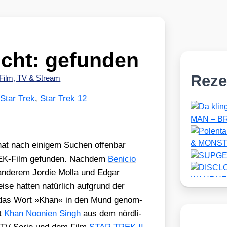
ht: gefunden
Reze
Film, TV & Stream
Star Trek
,
Star Trek 12
at nach eini­gem Suchen offen­bar
REK-Film gefun­den. Nach­dem
Beni­cio
ande­rem Jor­die Mol­la und Edgar
­se hat­ten natür­lich auf­grund der
­der das Wort »Khan« in den Mund genom­
t
Khan Noo­ni­en Singh
aus dem nörd­li­