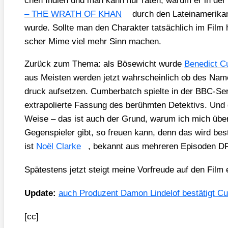
chen Indi­en und man kann nur raten, war­um er in de
– THE WRATH OF KHAN
durch den Latein­ame­ri­ka
wur­de. Soll­te man den Cha­rak­ter tat­säch­lich im Film 
scher Mime viel mehr Sinn machen.
Zurück zum The­ma: als Böse­wicht wur­de
Bene­dict C
aus Meis­ten wer­den jetzt wahr­schein­lich ob des Nam
druck auf­set­zen. Cum­ber­batch spiel­te in der BBC-Se
extra­po­lier­te Fas­sung des berühm­ten Detek­tivs. Und
Wei­se – das ist auch der Grund, war­um ich mich über
Gegen­spie­ler gibt, so freu­en kann, denn das wird best
ist
Noël Clar­ke
, bekannt aus meh­re­ren Epi­so­den 
Spä­tes­tens jetzt steigt mei­ne Vor­freu­de auf den Film 
Update:
auch Pro­du­zent Damon Linde­l­of bestä­tigt Cu
[cc]