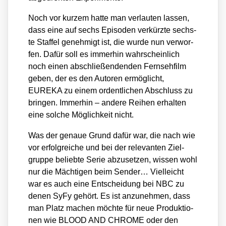
Noch vor kur­zem hat­te man ver­lau­ten las­sen,
dass eine auf sechs Epi­so­den ver­kürz­te sechs­
te Staf­fel geneh­migt ist, die wur­de nun ver­wor­
fen. Dafür soll es immer­hin wahr­schein­lich
noch einen abschlie­ßen­den­den Fern­seh­film
geben, der es den Autoren ermög­licht,
EUREKA zu einem ordent­li­chen Abschluss zu
brin­gen. Immer­hin – ande­re Rei­hen erhal­ten
eine sol­che Mög­lich­keit nicht.
Was der genaue Grund dafür war, die nach wie
vor erfolg­rei­che und bei der rele­van­ten Ziel­
grup­pe belieb­te Serie abzu­set­zen, wis­sen wohl
nur die Mäch­ti­gen beim Sen­der… Viel­leicht
war es auch eine Ent­schei­dung bei NBC zu
denen SyFy gehört. Es ist anzu­neh­men, dass
man Platz machen möch­te für neue Pro­duk­tio­
nen wie BLOOD AND CHROME oder den