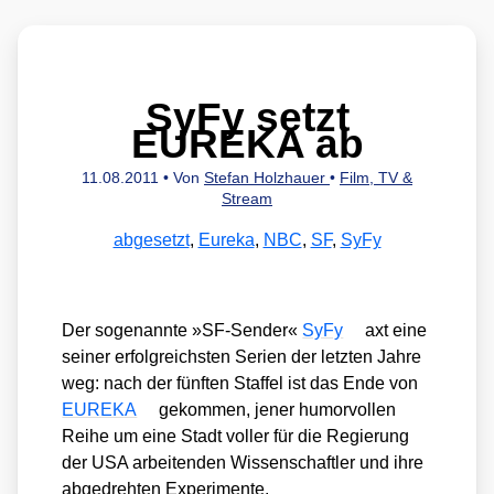
SyFy setzt
EUREKA ab
11.08.2011
• Von
Stefan Holzhauer
•
Film, TV &
Stream
abgesetzt
,
Eureka
,
NBC
,
SF
,
SyFy
Der soge­nann­te »SF-Sen­der«
SyFy
axt eine
sei­ner erfolg­reichs­ten Seri­en der letz­ten Jah­re
weg: nach der fünf­ten Staf­fel ist das Ende von
EUREKA
gekom­men, jener humor­vol­len
Rei­he um eine Stadt vol­ler für die Regie­rung
der USA arbei­ten­den Wis­sen­schaft­ler und ihre
abge­dreh­ten Expe­ri­men­te.