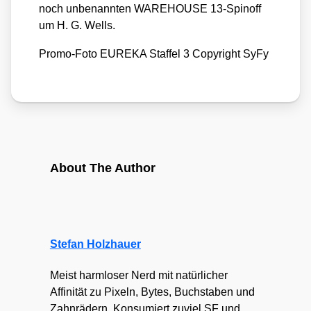
noch unbe­nann­ten WAREHOUSE 13-Spin­off
um H. G. Wells.
Pro­mo-Foto EUREKA Staf­fel 3 Copy­right SyFy
About The Author
Stefan Holzhauer
Meist harmloser Nerd mit natürlicher
Affinität zu Pixeln, Bytes, Buchstaben und
Zahnrädern. Konsumiert zuviel SF und