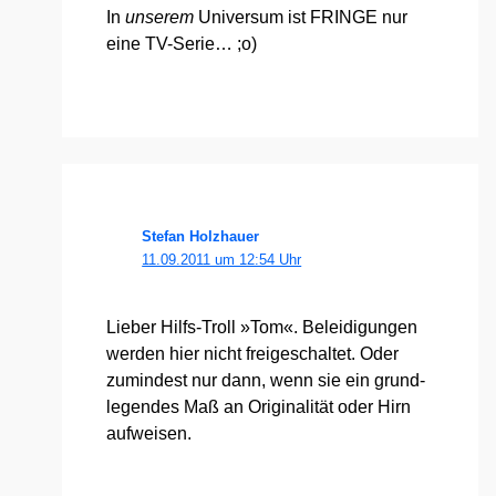
In
unse­rem
Uni­ver­sum ist FRINGE nur
eine TV-Serie… ;o)
Stefan Holzhauer
11.09.2011 um 12:54 Uhr
Lie­ber Hilfs-Troll »Tom«. Belei­di­gun­gen
wer­den hier nicht frei­ge­schal­tet. Oder
zumin­dest nur dann, wenn sie ein grund­
le­gen­des Maß an Ori­gi­na­li­tät oder Hirn
auf­wei­sen.