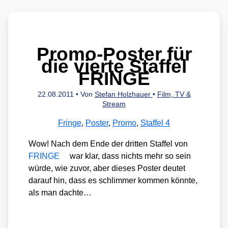
Promo-Poster für
die vierte Staffel
FRINGE
22.08.2011
• Von
Stefan Holzhauer
•
Film, TV &
Stream
Fringe
,
Poster
,
Promo
,
Staffel 4
Wow! Nach dem Ende der drit­ten Staf­fel von
FRINGE
war klar, dass nichts mehr so sein
wür­de, wie zuvor, aber die­ses Pos­ter deu­tet
dar­auf hin, dass es schlim­mer kom­men könn­te,
als man dach­te…