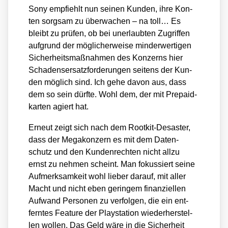
Sony emp­fiehlt nun sei­nen Kun­den, ihre Kon­
ten sorg­sam zu über­wa­chen – na toll… Es
bleibt zu prü­fen, ob bei uner­laub­ten Zugrif­fen
auf­grund der mög­li­cher­wei­se min­der­wer­ti­gen
Sicher­heits­maß­nah­men des Kon­zerns hier
Scha­dens­er­satz­for­de­run­gen sei­tens der Kun­
den mög­lich sind. Ich gehe davon aus, dass
dem so sein dürf­te. Wohl dem, der mit Pre­paid­
kar­ten agiert hat.
Erneut zeigt sich nach dem Root­kit-Desas­ter,
dass der Mega­kon­zern es mit dem Daten­
schutz und den Kun­den­rech­ten nicht all­zu
ernst zu neh­men scheint. Man fokus­siert sei­ne
Auf­merk­sam­keit wohl lie­ber dar­auf, mit aller
Macht und nicht eben gerin­gem finan­zi­el­len
Auf­wand Per­so­nen zu ver­fol­gen, die ein ent­
fern­tes Fea­ture der Play­sta­ti­on wie­der­her­stel­
len wol­len. Das Geld wäre in die Sicher­heit