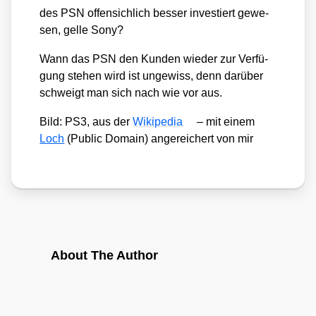
des PSN offen­sich­lich bes­ser inves­tiert gewe­
sen, gel­le Sony?
Wann das PSN den Kun­den wie­der zur Ver­fü­
gung ste­hen wird ist unge­wiss, denn dar­über
schweigt man sich nach wie vor aus.
Bild: PS3, aus der
Wiki­pe­dia
– mit einem
Loch
(Public Domain) ange­rei­chert von mir
About The Author