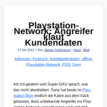
Playstation-
Network: Angreifer
klaut
Kundendaten
27.04.2011
• Von
Stefan Holzhauer
•
Spiel
,
Web
Adressen
,
Einbruch
,
Kreditkartendaten
,
offline
,
Playstation Network
,
PSN
,
Sony
Als ich ges­tern vom Super-GAU sprach, war
das nicht über­trie­ben. Sony hat heu­te im
Play­
sta­ti­on Blog
end­lich die Kat­ze aus dem Sack
gelas­sen, dass unbe­kann­te Angrei­fer ins Play­