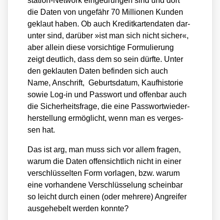
sta­ti­on-Net­work ein­ge­drun­gen sind und dort
die Daten von unge­fähr 70 Mil­lio­nen Kun­den
geklaut haben. Ob auch Kre­dit­kar­ten­da­ten dar­
un­ter sind, dar­über »ist man sich nicht sicher«,
aber allein die­se vor­sich­ti­ge For­mu­lie­rung
zeigt deut­lich, dass dem so sein dürf­te. Unter
den geklau­ten Daten befin­den sich auch
Name, Anschrift, Geburts­da­tum, Kauf­his­to­rie
sowie Log-in und Pass­wort und offen­bar auch
die Sicher­heits­fra­ge, die eine Pass­wort­wie­der­
her­stel­lung ermög­licht, wenn man es ver­ges­
sen hat.
Das ist arg, man muss sich vor allem fra­gen,
war­um die Daten offen­sicht­lich nicht in einer
ver­schlüs­sel­ten Form vor­la­gen, bzw. war­um
eine vor­han­de­ne Ver­schlüs­se­lung schein­bar
so leicht durch einen (oder meh­re­re) Angrei­fer
aus­ge­he­belt wer­den konn­te?