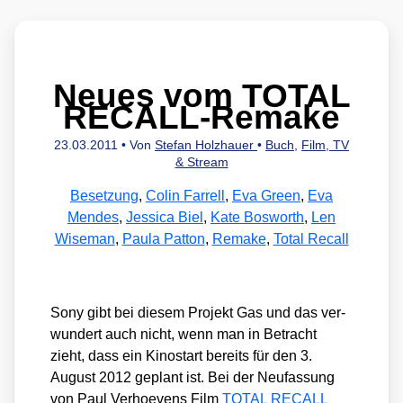
Neues vom TOTAL
RECALL-Remake
23.03.2011
• Von
Stefan Holzhauer
•
Buch
,
Film, TV
& Stream
Besetzung
,
Colin Farrell
,
Eva Green
,
Eva
Mendes
,
Jessica Biel
,
Kate Bosworth
,
Len
Wiseman
,
Paula Patton
,
Remake
,
Total Recall
Sony gibt bei die­sem Pro­jekt Gas und das ver­
wun­dert auch nicht, wenn man in Betracht
zieht, dass ein Kino­start bereits für den 3.
August 2012 geplant ist. Bei der Neu­fas­sung
von Paul Ver­hoe­vens Film
TOTAL RECALL