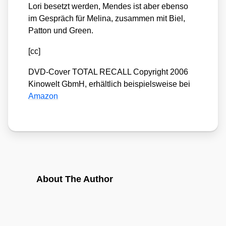
Lori besetzt wer­den, Men­des ist aber eben­so
im Gespräch für Melina, zusam­men mit Biel,
Pat­ton und Green.
[cc]
DVD-Cover TOTAL RECALL Copy­right 2006
Kino­welt GbmH, erhält­lich bei­spiels­wei­se bei
Ama­zon
About The Author