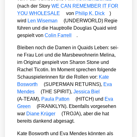
(nach der Sto­ry
WE CAN REMEMBER IT FOR
YOU WHOLESALE
von
Phil­ip K. Dick
)
wird
Len Wise­man
(UNDERWORLD) Regie
füh­ren und die Haupt­rol­le Dou­glas Quaid wird
gespielt von
Colin Far­rell
.
Blei­ben noch die Damen in Quaids Leben: sei­
ne Frau Lori und die Mars­be­woh­ne­rin Melina,
im Ori­gi­nal gespielt von Sharon Stone und
Rachel Tico­tin. Im Moment spre­chen fol­gen­de
Schau­spie­le­rin­nen für die Rol­len vor:
Kate
Bos­worth
(SUPERMAN RETURNS),
Eva
Men­des
(THE SPIRIT),
Jes­si­ca Biel
(A‑TEAM),
Pau­la Pat­ton
(HITCH) und
Eva
Green
(FRANKLYN). Eben­falls vor­ge­se­hen
war
Dia­ne Krü­ger
(TROJA), aber die hat
bereits dan­kend abge­sagt.
Kate Bos­worth und Eva Men­des könn­ten als