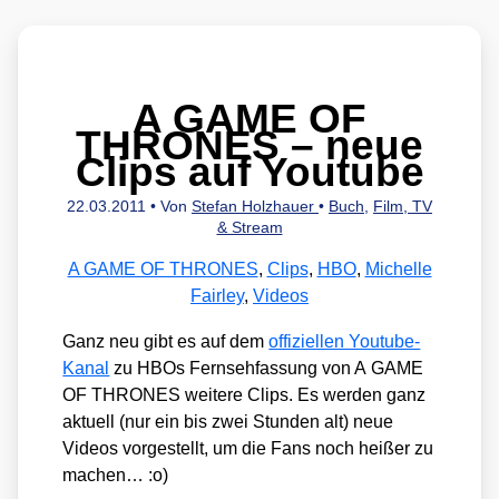
A GAME OF
THRONES – neue
Clips auf Youtube
22.03.2011
• Von
Stefan Holzhauer
•
Buch
,
Film, TV
& Stream
A GAME OF THRONES
,
Clips
,
HBO
,
Michelle
Fairley
,
Videos
Ganz neu gibt es auf dem
offi­zi­el­len You­tube-
Kanal
zu HBOs Fern­seh­fas­sung von A GAME
OF THRONES wei­te­re Clips. Es wer­den ganz
aktu­ell (nur ein bis zwei Stun­den alt) neue
Vide­os vor­ge­stellt, um die Fans noch hei­ßer zu
machen… :o)