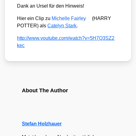
Dank an Ursel für den Hin­weis!
Hier ein Clip zu
Michel­le Fair­ley
(HARRY
POTTER) als
Cate­lyn Stark
.
http://​www​.you​tube​.com/​w​a​t​c​h​?​v​=​5​H​7​Q​3​S​Z​2​
kec
About The Author
Stefan Holzhauer