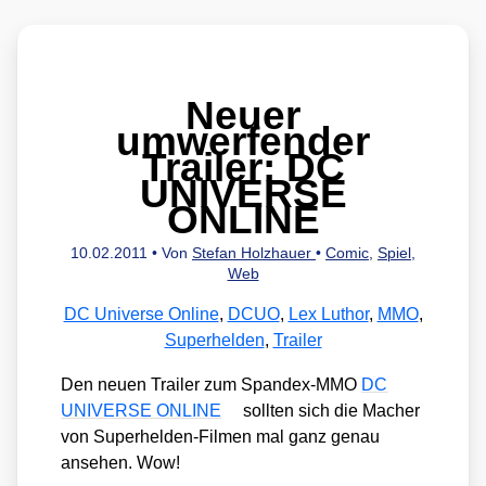
Neuer
umwerfender
Trailer: DC
UNIVERSE
ONLINE
10.02.2011
• Von
Stefan Holzhauer
•
Comic
,
Spiel
,
Web
DC Universe Online
,
DCUO
,
Lex Luthor
,
MMO
,
Superhelden
,
Trailer
Den neu­en Trai­ler zum Span­d­ex-MMO
DC
UNIVERSE ONLINE
soll­ten sich die Macher
von Super­hel­den-Fil­men mal ganz genau
anse­hen. Wow!