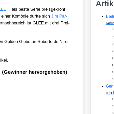
Arti
LEE
als bes­te Serie preis­ge­krönt
n einer Komö­die durf­te sich
Jim Par­
Beit
rn­seh­be­reich ist GLEE mit drei Prei­
Komm
 den Gol­den Glo­be an Rober­te de Niro
­kel.
m (Gewinner hervorgehoben)
Gen
oder 