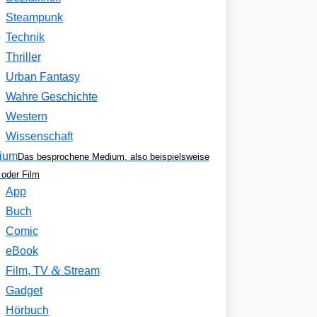
Steampunk
Technik
Thriller
Urban Fantasy
Wahre Geschichte
Western
Wissenschaft
ium
Das besprochene Medium, also beispielsweise
oder Film
App
Buch
Comic
eBook
&
Film, TV
Stream
Gadget
Hörbuch