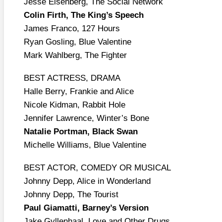
Jes­se Eisen­berg, The Social Net­work
Colin Firth, The King’s Speech
James Fran­co, 127 Hours
Ryan Gosling, Blue Valen­ti­ne
Mark Wahl­berg, The Figh­ter
BEST ACTRESS, DRAMA
Hal­le Ber­ry, Fran­kie and Ali­ce
Nico­le Kid­man, Rab­bit Hole
Jen­ni­fer Law­rence, Winter’s Bone
Nata­lie Port­man, Black Swan
Michel­le Wil­liams, Blue Valen­ti­ne
BEST ACTOR, COMEDY OR MUSICAL
John­ny Depp, Ali­ce in Won­der­land
John­ny Depp, The Tou­rist
Paul Gia­mat­ti, Barney’s Ver­si­on
Jake Gyl­len­haal, Love and Other Drugs