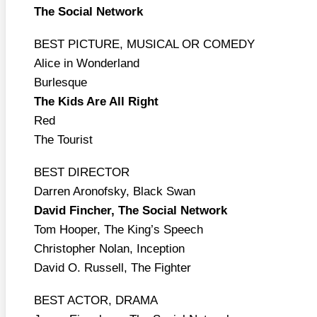
The Social Net­work
BEST PICTURE, MUSICAL OR COMEDY
Ali­ce in Won­der­land
Bur­les­que
The Kids Are All Right
Red
The Tou­rist
BEST DIRECTOR
Dar­ren Aro­nof­sky, Black Swan
David Fin­cher, The Social Net­work
Tom Hoo­per, The King’s Speech
Chris­to­pher Nolan, Incep­ti­on
David O. Rus­sell, The Figh­ter
BEST ACTOR, DRAMA