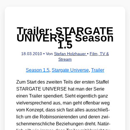
Trailer: STARGATE
UNIVERSE Season
1.5
18.03.2010
• Von
Stefan Holzhauer
•
Film, TV &
Stream
Season 1.5
,
Stargate Universe
,
Trailer
Zum Start des zwei­ten Teils der ers­ten Staf­fel
STARGATE UNIVERSE hat man der Serie
einen Trai­ler spen­diert. Sieht eigent­lich ganz
viel­ver­spre­chend aus, man geht offen­bar weg
vom Kon­zept, dass sich fast alles aus­schließ­
lich um die Robin­so­nie­ren­den und deren zwi­
schen­mensch­li­che Bezie­hun­gen dreht. Natür­