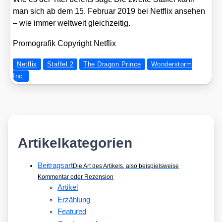
man sich ab dem 15. Febru­ar 2019 bei Net­flix anse­hen
– wie immer welt­weit gleich­zei­tig.
Pro­mo­gra­fik Copy­right Net­flix
Netflix
Staffel 2
The Dragon Prince
Wonderstorm
Inc.
Artikelkategorien
Beitragsart
Die Art des Artikels, also beispielsweise
Kommentar oder Rezension
Artikel
Erzählung
Featured