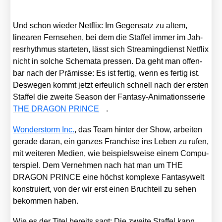
Und schon wie­der Net­flix: Im Gegen­satz zu altem,
linea­ren Fern­se­hen, bei dem die Staf­fel immer im Jah­
res­rhyth­mus star­te­ten, lässt sich Strea­ming­dienst Net­flix
nicht in sol­che Sche­ma­ta pres­sen. Da geht man offen­
bar nach der Prä­mis­se: Es ist fer­tig, wenn es fer­tig ist.
Des­we­gen kommt jetzt erfeu­lich schnell nach der ers­ten
Staf­fel die zwei­te Sea­son der Fan­ta­sy-Ani­ma­ti­ons­se­rie
THE DRAGON PRINCE
.
Won­der­storm Inc.
, das Team hin­ter der Show, arbei­ten
gera­de dar­an, ein gan­zes Fran­chise ins Leben zu rufen,
mit wei­te­ren Medi­en, wie bei­spiels­wei­se einem Com­pu­
ter­spiel. Dem Ver­neh­men nach hat man um THE
DRAGON PRINCE eine höchst kom­ple­xe Fan­ta­sy­welt
kon­stru­iert, von der wir erst einen Bruch­teil zu sehen
bekom­men haben.
Wie es der Titel bereits sagt: Die zwei­te Staf­fel kann