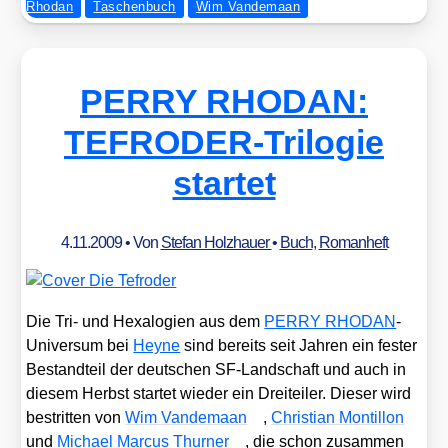
Rhodan
Taschenbuch
Wim Vandemaan
PERRY RHODAN:
TEFRODER-Trilogie
startet
4.11.2009
• Von
Stefan Holzhauer
•
Buch
,
Romanheft
Die Tri- und Hexa­lo­gien aus dem
PERRY RHODAN
-
Uni­ver­sum bei
Hey­ne
sind bereits seit Jah­ren ein fes­ter
Bestand­teil der deut­schen SF-Land­schaft und auch in
die­sem Herbst star­tet wie­der ein Drei­tei­ler. Die­ser wird
bestrit­ten von
Wim Van­de­ma­an
,
Chris­ti­an Mon­til­lon
und
Micha­el Mar­cus Thur­ner
, die schon zusam­men