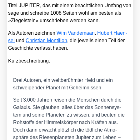
Titel JUPITER, das mit einem beacht­li­chen Umfang von
sage und schrei­be 1008 Sei­ten wohl am bes­ten als
»Zie­gel­stein« umschrie­ben wer­den kann.
Als Autoren zeich­nen
Wim Van­de­ma­an
,
Hubert Haen­
sel
und
Chris­ti­an Mon­til­lon
, die jeweils einen Teil der
Geschich­te ver­fasst haben.
Kurz­be­schrei­bung:
Drei Autoren, ein welt­be­rühm­ter Held und ein
schwei­gen­der Pla­net mit Geheim­nis­sen
Seit 3.000 Jah­ren rei­sen die Men­schen durch die
Gala­xis. Sie glau­ben, alles über das Son­nen­sys­
tem und sei­ne Pla­ne­ten zu wis­sen, und beu­ten die
Roh­stof­fe der Him­mels­kör­per nach Kräf­ten aus.
Doch dann erwacht plötz­lich die töd­li­che Atmo­
sphä­re des Rie­sen­pla­ne­ten Jupi­ter zum Leben –