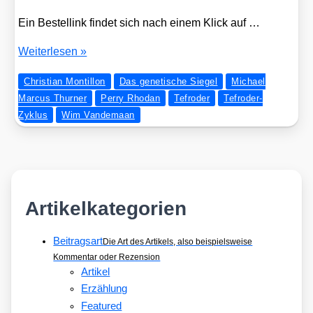
Ein Bestel­link fin­det sich nach einem Klick auf …
PERRY
Wei­ter­le­sen »
RHODAN:
Christian Montillon
Das genetische Siegel
Michael
TEFRO­
Marcus Thurner
Perry Rhodan
Tefroder
Tefroder-
DER-
Zyklus
Wim Vandemaan
Tri­
lo­
gie
star­
tet
Artikelkategorien
Beitragsart
Die Art des Artikels, also beispielsweise
Kommentar oder Rezension
Artikel
Erzählung
Featured