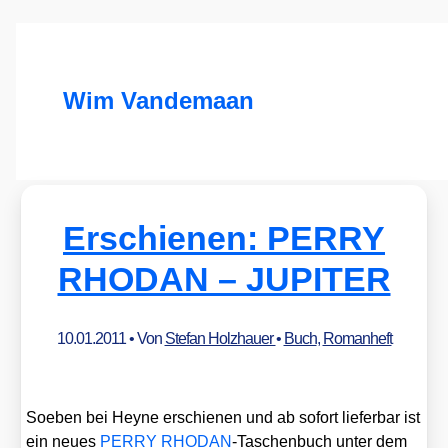
Wim Vandemaan
Erschienen: PERRY
RHODAN – JUPITER
10.01.2011
• Von
Stefan Holzhauer
•
Buch
,
Romanheft
Soeben bei Hey­ne erschie­nen und ab sofort lie­fer­bar ist
ein neu­es
PERRY RHODAN
-Taschen­buch unter dem