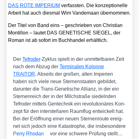
DAS ROTE IMPERIUM
ver­fass­ten. Die kon­zep­tio­nel­le
Arbeit hat auch dies­mal Wim Van­de­ma­an über­nom­men.
Der Titel von Band eins – geschrie­ben von Chris­ti­an
Mon­til­lon – lau­tet DAS GENETISCHE SIEGEL, der
Roman ist ab sofort im Buch­han­del erhält­lich.
Der
Tefro­der
-Zyklus spielt in der unmit­tel­ba­ren Zeit
nach dem Abzug der
Ter­mi­na­len Kolon­ne
TRAITOR
. Abseits der gro­ßen, alten Impe­ri­en
haben sich vie­le neue Ster­nen­staa­ten gebil­det,
dar­un­ter die Trans-Gene­ti­sche Alli­anz, in der ein
Ster­nen­reich der in der Milch­stra­ße sie­deln­den
Tefro­der mit­tels Gen­tech­nik ein revo­lu­tio­nä­res Kon­
zept für den inter­stel­la­ren Raum­flug ent­wi­ckelt hat.
Bei der Eröff­nung einer neu­en Ster­nen­rou­te ereig­
net sich jedoch eine Kata­stro­phe, die ins­be­son­de­re
Per­ry Rho­dan
vor eine schwe­re Prü­fung stellt…