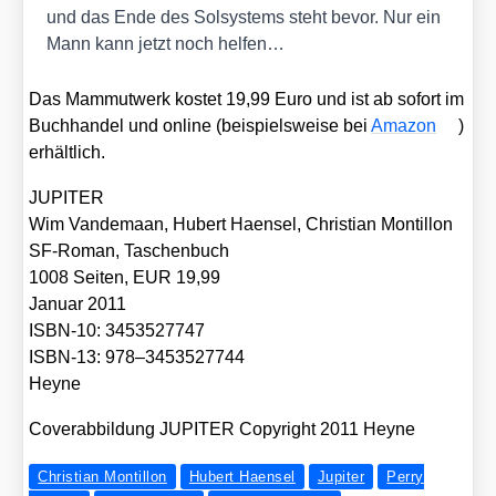
und das Ende des Sol­sys­tems steht bevor. Nur ein
Mann kann jetzt noch hel­fen…
Das Mam­mut­werk kos­tet 19,99 Euro und ist ab sofort im
Buch­han­del und online (bei­spiels­wei­se bei
Ama­zon
)
erhält­lich.
JUPITER
Wim Van­de­ma­an, Hubert Haen­sel, Chris­ti­an Mon­til­lon
SF-Roman, Taschen­buch
1008 Sei­ten, EUR 19,99
Janu­ar 2011
ISBN-10: 3453527747
ISBN-13: 978–3453527744
Hey­ne
Cover­ab­bil­dung JUPITER Copy­right 2011 Hey­ne
Christian Montillon
Hubert Haensel
Jupiter
Perry